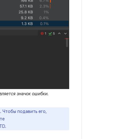
вляется значок ошибки.
 Чтобы подавить его,
те
TD.