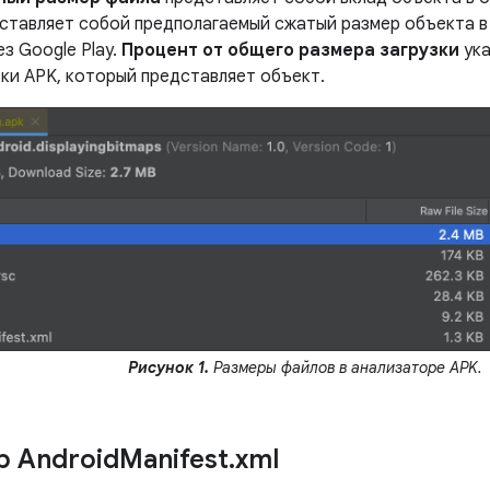
ставляет собой предполагаемый сжатый размер объекта в т
з Google Play.
Процент от общего размера загрузки
ука
зки APK, который представляет объект.
Рисунок 1.
Размеры файлов в анализаторе APK.
 Android
Manifest
.
xml