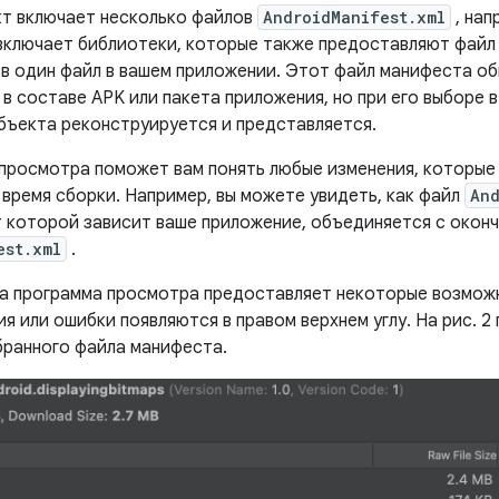
кт включает несколько файлов
AndroidManifest.xml
, нап
 включает библиотеки, которые также предоставляют файл
в один файл в вашем приложении. Этот файл манифеста о
в составе APK или пакета приложения, но при его выборе 
бъекта реконструируется и представляется.
просмотра поможет вам понять любые изменения, которые 
 время сборки. Например, вы можете увидеть, как файл
And
т которой зависит ваше приложение, объединяется с окон
est.xml
.
та программа просмотра предоставляет некоторые возмож
я или ошибки появляются в правом верхнем углу. На рис. 
бранного файла манифеста.