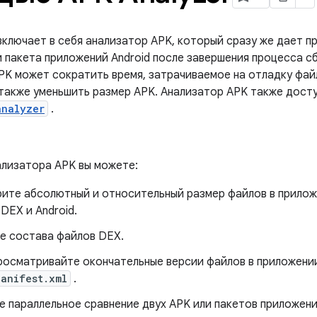
 включает в себя анализатор APK, который сразу же дает 
и пакета приложений Android после завершения процесса с
PK может сократить время, затрачиваемое на отладку фай
 также уменьшить размер APK. Анализатор APK также досту
analyzer
.
лизатора APK вы можете:
ите абсолютный и относительный размер файлов в прилож
DEX и Android.
е состава файлов DEX.
росматривайте окончательные версии файлов в приложении
Manifest.xml
.
е параллельное сравнение двух APK или пакетов приложени