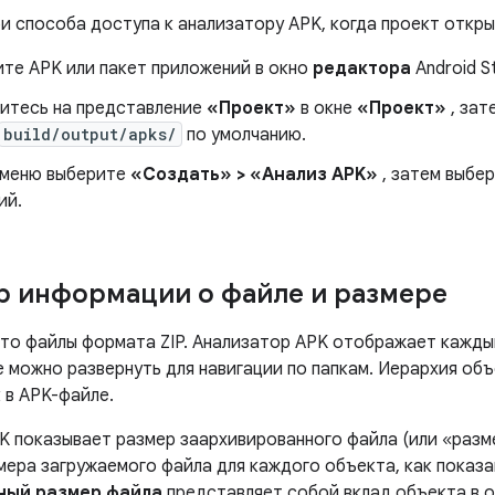
и способа доступа к анализатору APK, когда проект откры
те APK или пакет приложений в окно
редактора
Android St
итесь на представление
«Проект»
в окне
«Проект»
, зат
build/output/apks/
по умолчанию.
 меню выберите
«Создать» > «Анализ APK»
, затем выбер
ий.
 информации о файле и размере
то файлы формата ZIP. Анализатор APK отображает каждый
е можно развернуть для навигации по папкам. Иерархия об
 в APK-файле.
K показывает размер заархивированного файла (или «разм
мера загружаемого файла для каждого объекта, как показан
ный размер файла
представляет собой вклад объекта в 