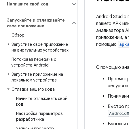
Напишите свой код
Android Studio
Запускайте и отлаживайте
вашего APK ил
свое приложение
анализатора A
Обзор
приложении, а
помощью
apk
Запустите свое приложение
на виртуальных устройствах
Потоковая передача с
устройств Android
С помощью ана
Запустите приложение на
Просмотр
локальном устройстве
ресурсов 
Отладка вашего кода
Понимани
Начните отлаживать свой
код
Быстро п
Android
Настройка параметров
разработчика
Выполнит
Запись и просмотр