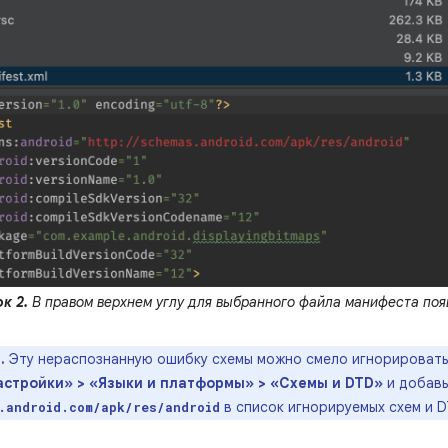
к 2.
В правом верхнем углу для выбранного файла манифеста поя
.
Эту нераспознанную ошибку схемы можно смело игнорировать.
астройки» > «Языки и платформы» > «Схемы и DTD»
и добавь
в список игнорируемых схем и D
.android.com/apk/res/android