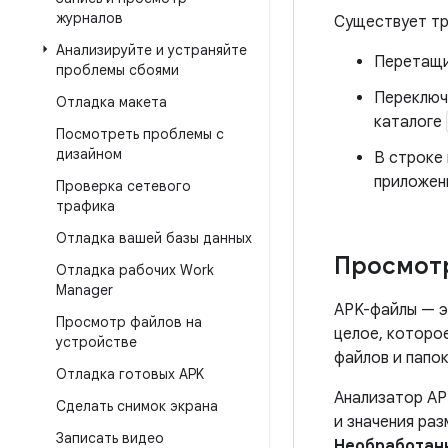
журналов
Существует тр
Анализируйте и устраняйте
Перетащи
проблемы сбоями
Переключ
Отладка макета
каталоге
Посмотреть проблемы с
дизайном
В строке
приложен
Проверка сетевого
трафика
Отладка вашей базы данных
Просмотр
Отладка рабочих Work
Manager
APK-файлы — э
Просмотр файлов на
целое, которо
устройстве
файлов и папок
Отладка готовых APK
Анализатор AP
Сделать снимок экрана
и значения раз
Записать видео
Необработан