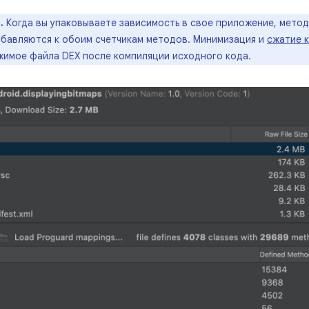
.
Когда вы упаковываете зависимость в свое приложение, мето
обавляются к обоим счетчикам методов. Минимизация и
сжатие 
жимое файла DEX после компиляции исходного кода.