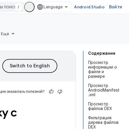
/
Android Studio
Войти
Ещё
Содержание
Просмотр
информации о
файле и
размере
Просмотр
AndroidManifest
ия оказалась полезной?
.xml
Просмотр
у с
файлов DEX
Фильтрация
дерева файлов
DEX