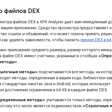
р файлов DEX
мотра файлов DEX в APK Analyzer дает вам немедленный д
в вашем приложении. Средство просмотра предоставляет к
тво ссылок и объявлений, что может помочь принять решен
и как удалить зависимости, чтобы снизить
предел DEX в 64
азано приложение среднего размера, размер которого мень
 в файле DEX имеют счетчики, указанные в столбцах
«Опре
методы»
.
ылочные методы»
подсчитываются все методы, на котор
ходят методы, определенные в вашем коде, библиотеки за
 стандартных пакетах Java и Android, которые использует
ри достижении ограничения в 64 КБ в каждом файле DEX.
ределенные методы»
учитываются только методы, опре
оэтому это число является подмножеством
«Ссылочные 