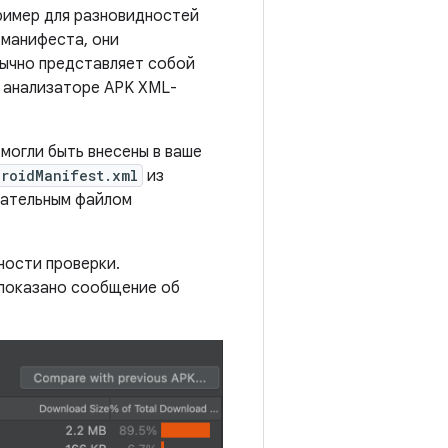
ример для разновидностей
 манифеста, они
бычно представляет собой
в анализаторе APK XML-
могли быть внесены в ваше
roidManifest.xml
из
чательным файлом
ности проверки.
2 показано сообщение об