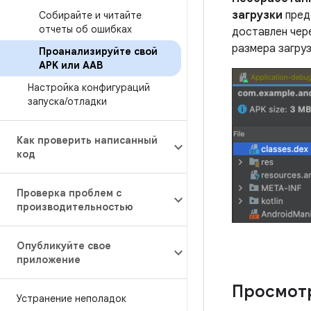
загрузки
пред
Собирайте и читайте
отчеты об ошибках
доставлен чере
размера загру
Проанализируйте свой
APK или AAB
Настройка конфигураций
запуска
/
отладки
Как проверить написанный
код
Проверка проблем с
производительностью
Опубликуйте свое
приложение
Просмотр
Устранение неполадок