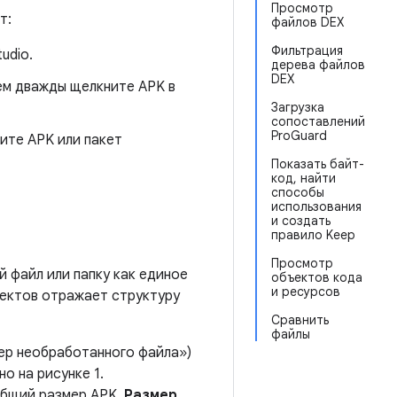
Просмотр
т:
файлов DEX
Фильтрация
udio.
дерева файлов
DEX
ем дважды щелкните APK в
Загрузка
сопоставлений
ProGuard
ите APK или пакет
Показать байт-
код, найти
способы
использования
и создать
правило Keep
Просмотр
 файл или папку как единое
объектов кода
и ресурсов
ъектов отражает структуру
Сравнить
файлы
ер необработанного файла»)
о на рисунке 1.
общий размер APK.
Размер