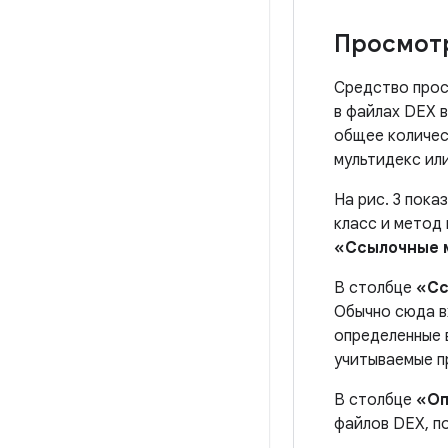
Просмот
Средство прос
в файлах DEX 
общее количес
мультидекс ил
На рис. 3 пок
класс и метод
«Ссылочные 
В столбце
«Сс
Обычно сюда в
определенные в
учитываемые п
В столбце
«Оп
файлов DEX, п