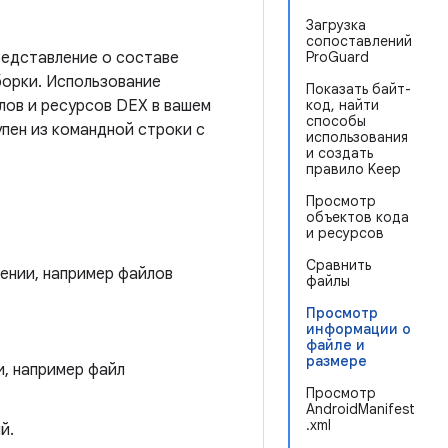
Загрузка
сопоставлений
представление о составе
ProGuard
борки. Использование
Показать байт-
лов и ресурсов DEX в вашем
код, найти
способы
пен из командной строки с
использования
и создать
правило Keep
Просмотр
объектов кода
и ресурсов
Сравнить
ении, например файлов
файлы
Просмотр
информации о
файле и
размере
, например файл
Просмотр
AndroidManifest
.xml
й.