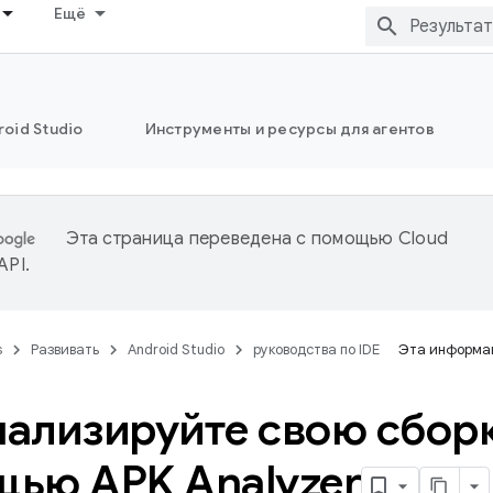
Ещё
oid Studio
Инструменты и ресурсы для агентов
Эта страница переведена с помощью
Cloud
 API
.
s
Развивать
Android Studio
руководства по IDE
Эта информац
ализируйте свою сборк
ью APK Analyzer