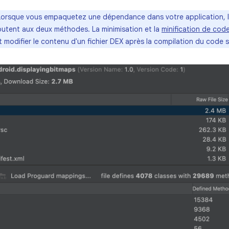
Lorsque vous empaquetez une dépendance dans votre application, l
utent aux deux méthodes. La minimisation et la
minification de cod
 modifier le contenu d'un fichier DEX après la compilation du code 