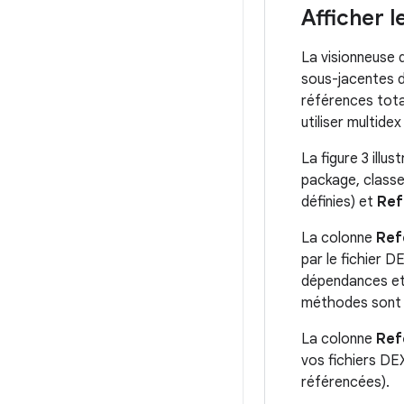
Afficher l
La visionneuse 
sous-jacentes d
références total
utiliser multid
La figure 3 ill
package, classe
définies) et
Ref
La colonne
Ref
par le fichier 
dépendances et 
méthodes sont c
La colonne
Ref
vos fichiers D
référencées).