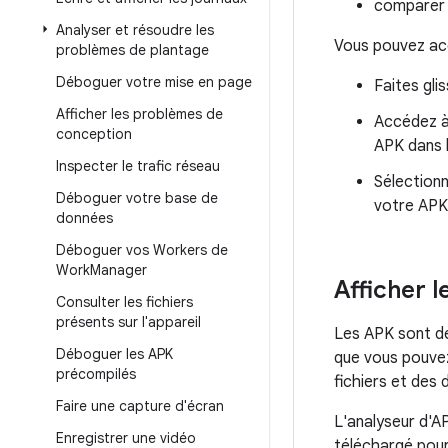
comparer 
Analyser et résoudre les
Vous pouvez acc
problèmes de plantage
Déboguer votre mise en page
Faites gli
Afficher les problèmes de
Accédez à
conception
APK dans 
Inspecter le trafic réseau
Sélection
Déboguer votre base de
votre APK
données
Déboguer vos Workers de
Work
Manager
Afficher l
Consulter les fichiers
présents sur l'appareil
Les APK sont de
Déboguer les APK
que vous pouvez
précompilés
fichiers et des 
Faire une capture d'écran
L'analyseur d'APK
Enregistrer une vidéo
téléchargé pour