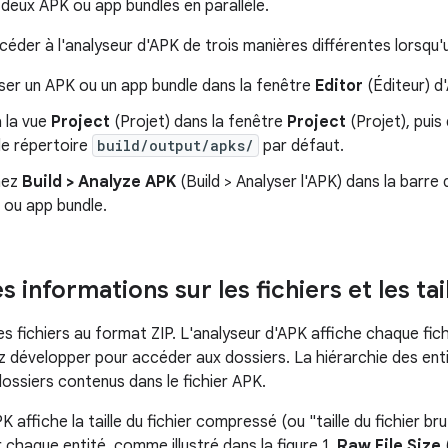
deux APK ou app bundles en parallèle.
éder à l'analyseur d'APK de trois manières différentes lorsqu'u
sser un APK ou un app bundle dans la fenêtre
Editor
(Éditeur) d
 la vue
Project
(Projet) dans la fenêtre
Project
(Projet), puis 
le répertoire
build/output/apks/
par défaut.
nez
Build > Analyze APK
(Build > Analyser l'APK) dans la barre
 ou app bundle.
es informations sur les fichiers et les tai
s fichiers au format ZIP. L'analyseur d'APK affiche chaque fich
 développer pour accéder aux dossiers. La hiérarchie des entit
dossiers contenus dans le fichier APK.
 affiche la taille du fichier compressé (ou "taille du fichier brut"
 chaque entité, comme illustré dans la figure 1.
Raw File Size
(