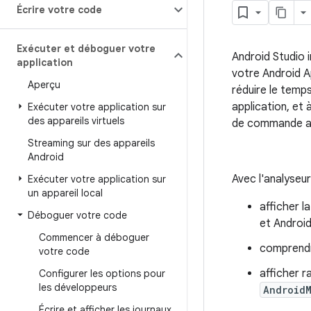
Écrire votre code
Exécuter et déboguer votre
Android Studio 
application
votre Android A
Aperçu
réduire le temp
application, et 
Exécuter votre application sur
des appareils virtuels
de commande 
Streaming sur des appareils
Android
Avec l'analyseu
Exécuter votre application sur
un appareil local
afficher l
Déboguer votre code
et Android
Commencer à déboguer
comprendr
votre code
afficher r
Configurer les options pour
les développeurs
Android
Écrire et afficher les journaux