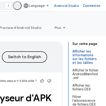
/
Android Studio
Connexion
Preview d'Android Studio
Plus
Sur cette page
Afficher les
informations
sur les fichiers
et les tailles
Afficher le fichier
AndroidManifest
.xml
enu vous a-t-il été utile ?
Afficher les
fichiers DEX
lyseur d'APK
Filtrer
l'arborescence
de fichiers DEX