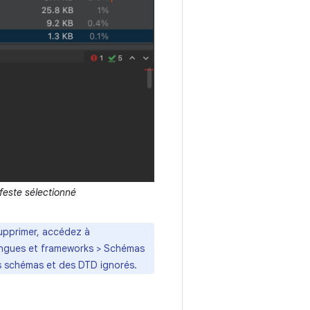
ifeste sélectionné
upprimer, accédez à
angues et frameworks > Schémas
es schémas et des DTD ignorés.