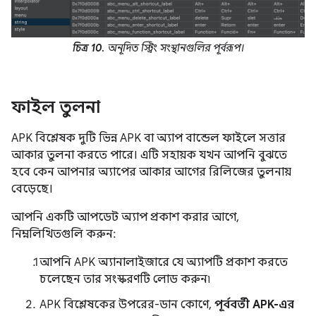
চিত্র 10.
অনূদিত স্ট্রিং সংস্থানগুলির পূর্বরূপ।
ফাইল তুলনা
APK বিশ্লেষক দুটি ভিন্ন APK বা অ্যাপ বান্ডেল ফাইলে সত্তার
আকার তুলনা করতে পারে। এটি সহায়ক যখন আপনি বুঝতে
হবে কেন আপনার অ্যাপের আকার আগের রিলিজের তুলনায়
বেড়েছে।
আপনি একটি আপডেট অ্যাপ প্রকাশ করার আগে,
নিম্নলিখিতগুলি করুন:
আপনি APK অ্যানালাইজারে যে অ্যাপটি প্রকাশ করতে
চলেছেন তার সংস্করণটি লোড করুন৷
APK বিশ্লেষকের উপরের-ডান কোণে,
পূর্ববর্তী APK-এর