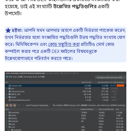
হয়েছে, তাই এই সংখ্যাটি
উল্লেখিত পদ্ধতিগুলির
একটি
উপসেট।
দ্রষ্টব্য:
আপনি যখন আপনার অ্যাপে একটি নির্ভরতা প্যাকেজ করেন,
তখন নির্ভরতার মধ্যে সংজ্ঞায়িত পদ্ধতিগুলি উভয় পদ্ধতির সংখ্যায় যোগ
করে। মিনিফিকেশন এবং
কোড সঙ্কুচিত করা
প্রতিটিও সোর্স কোড
কম্পাইল করার পরে একটি DEX ফাইলের বিষয়বস্তুকে
উল্লেখযোগ্যভাবে পরিবর্তন করতে পারে।