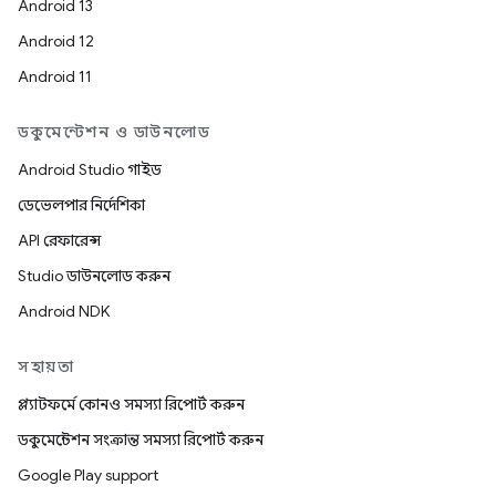
Android 13
Android 12
Android 11
ডকুমেন্টেশন ও ডাউনলোড
Android Studio গাইড
ডেভেলপার নির্দেশিকা
API রেফারেন্স
Studio ডাউনলোড করুন
Android NDK
সহায়তা
প্ল্যাটফর্মে কোনও সমস্যা রিপোর্ট করুন
ডকুমেন্টেশন সংক্রান্ত সমস্যা রিপোর্ট করুন
Google Play support