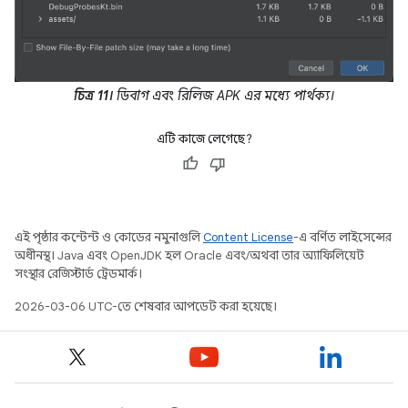
চিত্র 11।
ডিবাগ এবং রিলিজ APK এর মধ্যে পার্থক্য।
এটি কাজে লেগেছে?
এই পৃষ্ঠার কন্টেন্ট ও কোডের নমুনাগুলি
Content License
-এ বর্ণিত লাইসেন্সের
অধীনস্থ। Java এবং OpenJDK হল Oracle এবং/অথবা তার অ্যাফিলিয়েট
সংস্থার রেজিস্টার্ড ট্রেডমার্ক।
2026-03-06 UTC-তে শেষবার আপডেট করা হয়েছে।