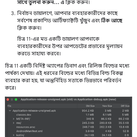
সাথে তুলনা করুন... এ
ক্লিক করুন।
নির্বাচন ডায়ালগে, আপনার ব্যবহারকারীদের কাছে
সর্বশেষ প্রকাশিত আর্টিফ্যাক্টটি খুঁজুন এবং
ঠিক আছে
ক্লিক করুন।
চিত্র 11-এর মত একটি ডায়ালগ আপনাকে
ব্যবহারকারীদের উপর আপডেটের প্রভাবের মূল্যায়ন
করতে সাহায্য করবে।
চিত্র 11 একটি নির্দিষ্ট অ্যাপের ডিবাগ এবং রিলিজ বিল্ডের মধ্যে
পার্থক্য দেখায়। এই ধরনের বিল্ডের মধ্যে বিভিন্ন বিল্ড বিকল্প
ব্যবহার করা হয়, যা অন্তর্নিহিত সত্তাকে ভিন্নভাবে পরিবর্তন
করে।