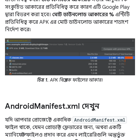
সংকুচিত আকারের প্রতিনিধিত্ব করে কারণ এটি Google Play
দ্বারা বিতরণ করা হবে।
মোট ডাউনলোড আকারের %
এন্টিটি
প্রতিনিধিত্ব করে APK এর মোট ডাউনলোড আকারের শতাংশ
নির্দেশ করে৷
চিত্র 1.
APK বিশ্লেষক ফাইলের আকার।
Android
Manifest
.
xml দেখুন
যদি আপনার প্রোজেক্টে একাধিক
AndroidManifest.xml
ফাইল থাকে, যেমন প্রোডাক্ট ফ্লেভারের জন্য, অথবা একটি
ম্যানিফেস্ট ফাইলও প্রদান করে এমন লাইব্রেরিগুলি অন্তর্ভুক্ত