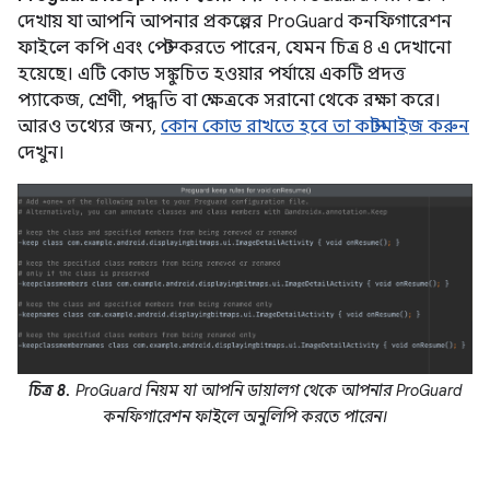
দেখায় যা আপনি আপনার প্রকল্পের ProGuard কনফিগারেশন
ফাইলে কপি এবং পেস্ট করতে পারেন, যেমন চিত্র 8 এ দেখানো
হয়েছে। এটি কোড সঙ্কুচিত হওয়ার পর্যায়ে একটি প্রদত্ত
প্যাকেজ, শ্রেণী, পদ্ধতি বা ক্ষেত্রকে সরানো থেকে রক্ষা করে।
আরও তথ্যের জন্য,
কোন কোড রাখতে হবে তা কাস্টমাইজ করুন
দেখুন।
চিত্র 8.
ProGuard নিয়ম যা আপনি ডায়ালগ থেকে আপনার ProGuard
কনফিগারেশন ফাইলে অনুলিপি করতে পারেন।