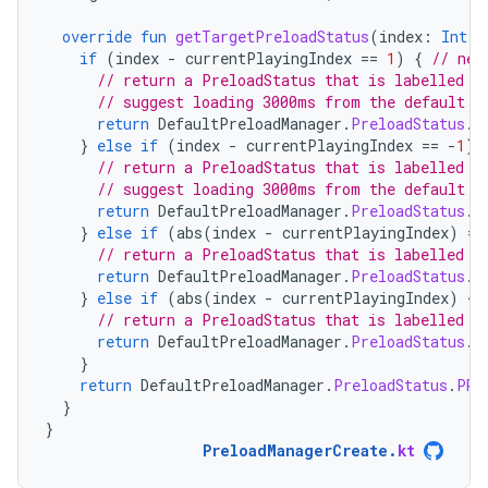
override
fun
getTargetPreloadStatus
(
index
:
Int
):
if
(
index
-
currentPlayingIndex
==
1
)
{
// nex
// return a PreloadStatus that is labelled b
// suggest loading 3000ms from the default s
return
DefaultPreloadManager
.
PreloadStatus
.
s
}
else
if
(
index
-
currentPlayingIndex
==
-
1
)
// return a PreloadStatus that is labelled b
// suggest loading 3000ms from the default s
return
DefaultPreloadManager
.
PreloadStatus
.
s
}
else
if
(
abs
(
index
-
currentPlayingIndex
)
==
// return a PreloadStatus that is labelled b
return
DefaultPreloadManager
.
PreloadStatus
.
P
}
else
if
(
abs
(
index
-
currentPlayingIndex
)
<
=
// return a PreloadStatus that is labelled b
return
DefaultPreloadManager
.
PreloadStatus
.
P
}
return
DefaultPreloadManager
.
PreloadStatus
.
PRE
}
}
PreloadManagerCreate
.
kt