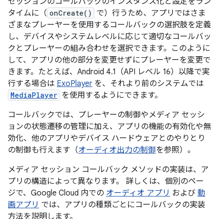
セッションのコールバックのインスタンス化と設定をラン
タイムに（
onCreate()
で）行うため、アプリではさま
ざまなプレーヤーを使用するコールバックの選択肢を定義
し、デバイスやシステムレベルに応じて適切なコールバッ
クとプレーヤーの組み合わせを選択できます。このように
して、アプリの他の部分を変更せずにプレーヤーを変更で
きます。たとえば、Android 4.1（API レベル 16）以降で実
行する場合は
ExoPlayer
を、それより前のシステムでは
MediaPlayer
を使用するようにできます。
コールバックでは、プレーヤーの制御やメディア セッシ
ョンの状態遷移の管理に加え、アプリの機能の有効化や無
効化、他のアプリやデバイス ハードウェアとのやりとり
の制御も行えます（
オーディオ出力の制御
を参照）。
メディア セッション コールバック メソッドの実装は、ア
プリの構造によって異なります。 詳しくは、個別のペー
ジで、Google Cloud 内での
オーディオ アプリ
および
動
画アプリ
では、アプリの種類ごとにコールバックの実装
方法を説明します。