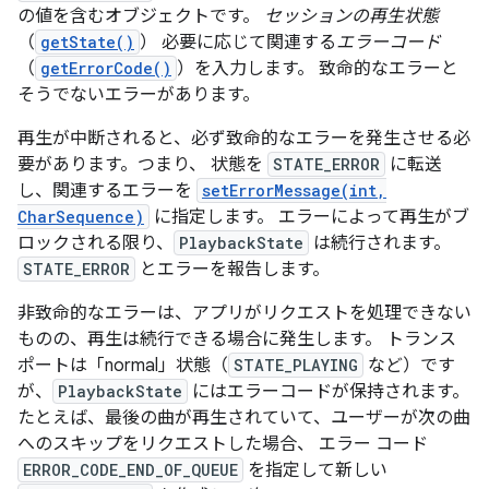
の値を含むオブジェクトです。
セッションの再生状態
（
getState()
） 必要に応じて関連する
エラーコード
（
getErrorCode()
）を入力します。 致命的なエラーと
そうでないエラーがあります。
再生が中断されると、必ず致命的なエラーを発生させる必
要があります。つまり、 状態を
STATE_ERROR
に転送
し、関連するエラーを
setErrorMessage(int,
CharSequence)
に指定します。 エラーによって再生がブ
ロックされる限り、
PlaybackState
は続行されます。
STATE_ERROR
とエラーを報告します。
非致命的なエラーは、アプリがリクエストを処理できない
ものの、再生は続行できる場合に発生します。 トランス
ポートは「normal」状態（
STATE_PLAYING
など）です
が、
PlaybackState
にはエラーコードが保持されます。
たとえば、最後の曲が再生されていて、ユーザーが次の曲
へのスキップをリクエストした場合、 エラー コード
ERROR_CODE_END_OF_QUEUE
を指定して新しい