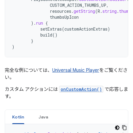
CUSTOM_ACTION_THUMBS_UP
,
resources
.
getString
(
R
.
string
.
thumb
thumbsUpIcon
).
run
{
setExtras
(
customActionExtras
)
build
()
}
)
完全な例については、
Universal Music Player
をご覧くださ
い。
カスタム アクションには
onCustomAction()
で応答しま
す。
Kotlin
Java