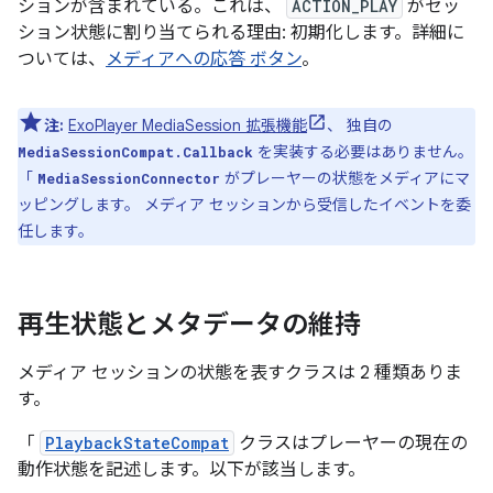
ションが含まれている。これは、
ACTION_PLAY
がセッ
ション状態に割り当てられる理由: 初期化します。詳細に
ついては、
メディアへの応答 ボタン
。
注:
ExoPlayer MediaSession 拡張機能
、 独自の
を実装する必要はありません。
MediaSessionCompat.Callback
「
がプレーヤーの状態をメディアにマ
MediaSessionConnector
ッピングします。 メディア セッションから受信したイベントを委
任します。
再生状態とメタデータの維持
メディア セッションの状態を表すクラスは 2 種類ありま
す。
「
PlaybackStateCompat
クラスはプレーヤーの現在の
動作状態を記述します。以下が該当します。