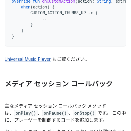
override
fun
onCustomAction
(
action
:
String
,
extras
when
(
action
)
{
CUSTOM_ACTION_THUMBS_UP
-
>
{
...
}
}
}
Universal Music Player
もご覧ください。
メディア セッション コールバック
主なメディア セッション コールバック メソッド
は、
onPlay()
、
onPause()
、
onStop()
です。 この中
に、プレーヤーを制御するコードを追加します。