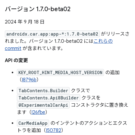
バージョン 1
.
7
.
0-beta02
2024 年 9 月 18 日
androidx.car.app:app-*:1.7.0-beta02
がリリースさ
れました。バージョン 1.7.0-beta02 には
これらの
commit
が含まれています。
API の変更
KEY_ROOT_HINT_MEDIA_HOST_VERSION
の追加
（
I8796b
）
TabContents.Builder
クラスで
TabContents.Api8Builder
クラスを
@ExperimentalCarApi
コンストラクタに置き換え
ます（
I26fbe
）
CarMediaApp
のインテントのアクションとエクス
トラを追加（
I50782
）