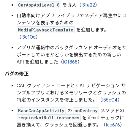
CarAppApiLevel 8
を導入（
I3fa22
）
自動車向けアプリ ライブラリでメディア再生中にコ
ンテンツを表示するための
MediaPlaybackTemplate
を追加します。
（
I3c10d
）
アプリが運転中のバックグラウンド オーディオをサ
ポートしているかどうかを検出するための新しい
API を追加しました（
I0f868
）
バグの修正
CAL クライアント コードと CAL ナビゲーション サ
ンプルアプリにおけるメモリリークとクラッシュの
特定のインスタンスを修正しました。（
I55e04
）
BaseCarAppActivity
の
onDestroy
メソッドの
requireNotNull instances
を if-null チェックに
置き換えて、クラッシュを回避します。（
Iec676
）