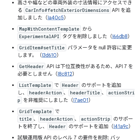
高さや幅などの車両外装の寸法情報にアクセスでき
る
CarInfo#fetchExteriorDimensions
API を追
加しました（
Ia40c5
）
MapWithContentTemplate
から
ExperimentalAPI
タグを削除しました（
I66db8
）
GridItem#setTitle
パラメータを null 許容に変更
します。（
I3d610
）
GetHeader
API は下位互換性があるため、API 7 を
必要としません（
I8c812
）
ListTemplate
で
Header
のサポートを追加
し、
headerAction
、
headerTitle
、
actionStri
p
を非推奨にしました（
I7ae01
）
GridTemplate
で
title
、
headerAction
、
actionStrip
のサポー
トを終了し、
Header
のサポートを追加（
I41a9c
）
試験運用版 API のレベル 7 の要件を削除: バッ