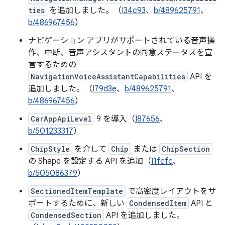
ties
を追加しました。（
I34c93
、
b/489625791
、
b/486967456
）
ナビゲーション アプリがサポートされている音声操
作、中断、音声アシスタントの同意ステータスを宣
言するための
NavigationVoiceAssistantCapabilities
API を
追加しました。（
I79d3e
、
b/489625791
、
b/486967456
）
CarAppApiLevel
9 を導入（
I87656
、
b/501233317
）
ChipStyle
を介して
Chip
または
ChipSection
の Shape を設定する API を追加（
I1fcfc
、
b/505086379
）
SectionedItemTemplate
で高密度レイアウトをサ
ポートするために、新しい
CondensedItem
API と
CondensedSection
API を追加しました。