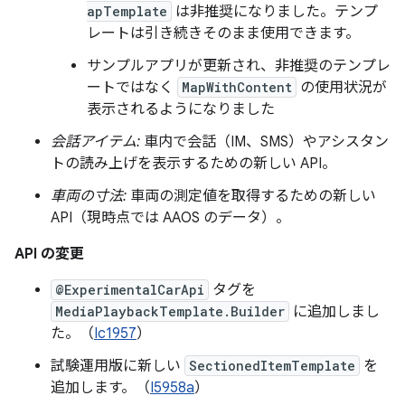
apTemplate
は非推奨になりました。テンプ
レートは引き続きそのまま使用できます。
サンプルアプリが更新され、非推奨のテンプレ
ートではなく
MapWithContent
の使用状況が
表示されるようになりました
会話アイテム:
車内で会話（IM、SMS）やアシスタン
トの読み上げを表示するための新しい API。
車両の寸法:
車両の測定値を取得するための新しい
API（現時点では AAOS のデータ）。
API の変更
@ExperimentalCarApi
タグを
MediaPlaybackTemplate.Builder
に追加しまし
た。（
Ic1957
）
試験運用版に新しい
SectionedItemTemplate
を
追加します。（
I5958a
）