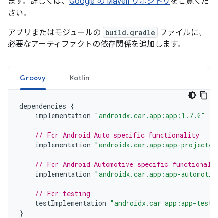
ます。詳しくは、
Google の Maven リポジトリ
をご覧くだ
さい。
アプリまたはモジュールの
build.gradle
ファイルに、
必要なアーティファクトの依存関係を追加します。
Groovy
Kotlin
dependencies
{
implementation
"androidx.car.app:app:1.7.0"
// For Android Auto specific functionality
implementation
"androidx.car.app:app-projected
// For Android Automotive specific functionali
implementation
"androidx.car.app:app-automotiv
// For testing
testImplementation
"androidx.car.app:app-testi
}