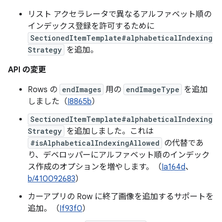
リスト アクセラレータで異なるアルファベット順の
インデックス登録を許可するために
SectionedItemTemplate#alphabeticalIndexing
Strategy
を追加。
API の変更
Rows の
endImages
用の
endImageType
を追加
しました（
I8865b
）
SectionedItemTemplate#alphabeticalIndexing
Strategy
を追加しました。これは
#isAlphabeticalIndexingAllowed
の代替であ
り、デベロッパーにアルファベット順のインデック
ス作成のオプションを増やします。（
Ia164d
、
b/410092683
）
カーアプリの Row に終了画像を追加するサポートを
追加。（
If93f0
）