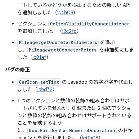
ートしているかどうかを検出するための新しい API
を追加しました（
Ic4b08
）
セクションに
OnItemVisibilityChangeListener
を追加しました。（
I2c2fd
）
Mileage#getOdometerKilometers
を追加
し、
Mileage#getOdometerMeters
を非推奨にしま
した（
Ic91af
）
バグの修正
CarIcon.setTint
の Javadoc の誤字脱字を修正し
ました（
Iabd72
）
1 つのアクションと数値の装飾の組み合わせはサポ
ートされていませんが、0 個または 2 個のアクショ
ンと数値の装飾の組み合わせはサポートされている
ことを反映するよう
に、
Row.Builder#setNumericDecoration
のドキ
ュメントを更新しました。（
Ic0b08
）