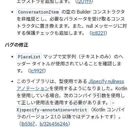
エクストラを追加します。（
I201f9
）
ConversationItem
の空の Builder コンストラクタ
を非推奨とし、必要なパラメータを受け取るコンス
トラクタに置き換えます。また、null メッセージに対
する保護チェックも追加します。（
Ic8221
）
バグの修正
PlaceList
マップで文字列（テキストのみ）のヘ
ッダー タイトルが使用されていることを確認しま
す。（
Ic992f
）
このライブラリは、型使用である
JSpecify nullness
アノテーション
を使用するようになりました。Kotlin
を使用している場合、次のコンパイラ引数を使用し
て正しい使用法を適用する必要があります。
-
Xjspecify-annotations=strict
（Kotlin コンパイ
ラのバージョン 2.1.0 以降ではデフォルトです）。
（
Ib5367
、
b/326456246
）