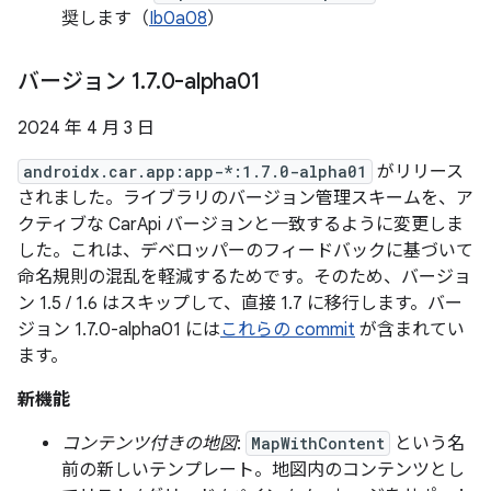
奨します（
Ib0a08
）
バージョン 1
.
7
.
0-alpha01
2024 年 4 月 3 日
androidx.car.app:app-*:1.7.0-alpha01
がリリース
されました。ライブラリのバージョン管理スキームを、ア
クティブな CarApi バージョンと一致するように変更しま
した。これは、デベロッパーのフィードバックに基づいて
命名規則の混乱を軽減するためです。そのため、バージョ
ン 1.5 / 1.6 はスキップして、直接 1.7 に移行します。バー
ジョン 1.7.0-alpha01 には
これらの commit
が含まれてい
ます。
新機能
コンテンツ付きの地図
:
MapWithContent
という名
前の新しいテンプレート。地図内のコンテンツとし