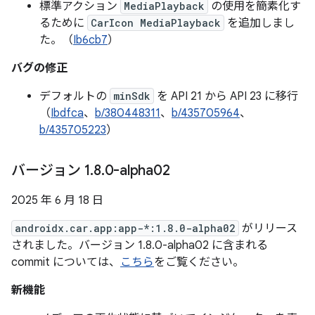
標準アクション
MediaPlayback
の使用を簡素化す
るために
CarIcon MediaPlayback
を追加しまし
た。（
Ib6cb7
）
バグの修正
デフォルトの
minSdk
を API 21 から API 23 に移行
（
Ibdfca
、
b/380448311
、
b/435705964
、
b/435705223
）
バージョン 1
.
8
.
0-alpha02
2025 年 6 月 18 日
androidx.car.app:app-*:1.8.0-alpha02
がリリース
されました。バージョン 1.8.0-alpha02 に含まれる
commit については、
こちら
をご覧ください。
新機能