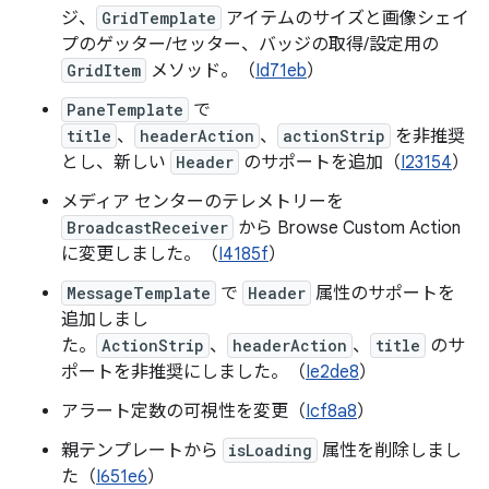
ジ、
GridTemplate
アイテムのサイズと画像シェイ
プのゲッター/セッター、バッジの取得/設定用の
GridItem
メソッド。（
Id71eb
）
PaneTemplate
で
title
、
headerAction
、
actionStrip
を非推奨
とし、新しい
Header
のサポートを追加（
I23154
）
メディア センターのテレメトリーを
BroadcastReceiver
から Browse Custom Action
に変更しました。（
I4185f
）
MessageTemplate
で
Header
属性のサポートを
追加しまし
た。
ActionStrip
、
headerAction
、
title
のサ
ポートを非推奨にしました。（
Ie2de8
）
アラート定数の可視性を変更（
Icf8a8
）
親テンプレートから
isLoading
属性を削除しまし
た（
I651e6
）