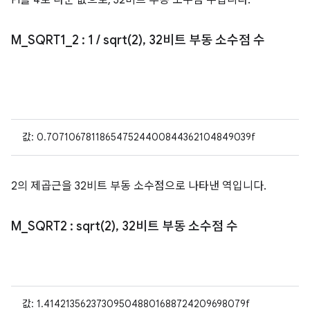
Pi를 4로 나눈 값으로, 32비트 부동 소수점 수입니다.
M
_
SQRT1
_
2
: 1
/
sqrt(
2)
,
32비트 부동 소수점 수
값: 0.707106781186547524400844362104849039f
2의 제곱근을 32비트 부동 소수점으로 나타낸 역입니다.
M
_
SQRT2
:
sqrt(
2)
,
32비트 부동 소수점 수
값: 1.414213562373095048801688724209698079f