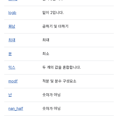
logb
밑이 2입니다.
화남
곱하기 및 더하기
최대
최대
분
최소
믹스
두 개의 값을 혼합합니다.
modf
적분 및 분수 구성요소
난
숫자가 아님
nan_half
숫자가 아님