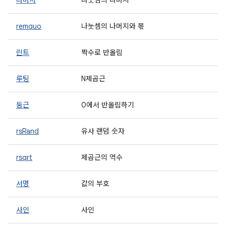
나머지
나눗셈의 나머지
remquo
나눗셈의 나머지와 몫
린트
짝수로 반올림
루팅
N제곱근
둥근
0에서 반올림하기
rsRand
유사 랜덤 숫자
rsqrt
제곱근의 역수
서명
값의 부호
사인
사인