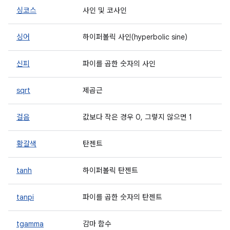
싱코스
사인 및 코사인
싱어
하이퍼볼릭 사인(hyperbolic sine)
신피
파이를 곱한 숫자의 사인
sqrt
제곱근
걸음
값보다 작은 경우 0, 그렇지 않으면 1
황갈색
탄젠트
tanh
하이퍼볼릭 탄젠트
tanpi
파이를 곱한 숫자의 탄젠트
tgamma
감마 함수