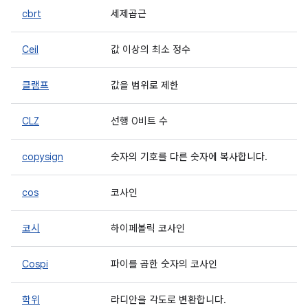
cbrt
세제곱근
Ceil
값 이상의 최소 정수
클램프
값을 범위로 제한
CLZ
선행 0비트 수
copysign
숫자의 기호를 다른 숫자에 복사합니다.
cos
코사인
코시
하이페볼릭 코사인
Cospi
파이를 곱한 숫자의 코사인
학위
라디안을 각도로 변환합니다.