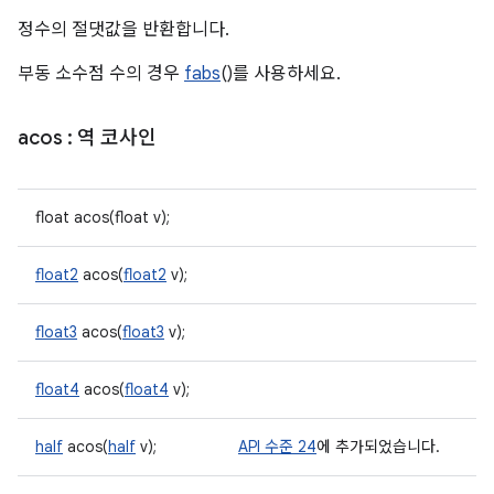
정수의 절댓값을 반환합니다.
부동 소수점 수의 경우
fabs
()를 사용하세요.
acos
: 역 코사인
float acos(float v);
float2
acos(
float2
v);
float3
acos(
float3
v);
float4
acos(
float4
v);
half
acos(
half
v);
API 수준 24
에 추가되었습니다.