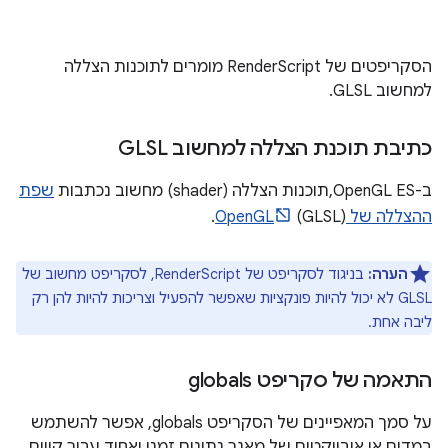
הסקריפטים של RenderScript מומרים לתוכנות הצללה
למחשוב GLSL.
כתיבת תוכנת הצללה למחשוב GLSL
ב-OpenGL ES,תוכנות הצללה (shader) מחשוב נכתבות
שפת
ההצללה של OpenGL
(GLSL).
הערה:
בניגוד לסקריפט של RenderScript, לסקריפט מחשוב של
GLSL לא יכול להיות פונקציות שאפשר להפעיל וצריכות להיות להן רק
ליבה אחת.
התאמה של סקריפט globals
על סמך המאפיינים של הסקריפט globals, אפשר להשתמש
במדים או אובייקטים של מאגר נתונים זמני ואחיד עבור קווים