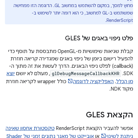
מחוץ למסך, במקום להשתמש במחשוב GL. הדוגמה הזו ממחישה
שמשתמש ב-GL למחשוב, כי הוא דומה יותר לשימוש ב-
RenderScript.
פלט ניפוי באגים של GLES
קבלת שגיאות שימושיות מ-OpenGL מתבססת על תוסף כדי
להפעיל רישום ביומן של ניפוי באגים שמגדירה קריאה חוזרת
(callback) לפלט ניפוי הבאגים. הדרך לעשות את זה מתוך ה-
SDK.
glDebugMessageCallbackKHR
, מעולם לא יושם
יוצא
מן הכלל
.
האפליקציה לדוגמה
כולל wrapper לקריאה חוזרת
מקוד NDK.
הקצאת GLES
אפשר להעביר הקצאת RenderScript
טקסטורת אחסון שאינה
ניתנת לשינוי
או
אובייקט של מאגר נתונים זמני של Shader