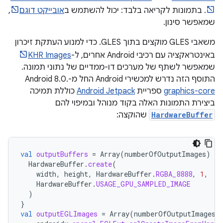
. בתמונות לקריאה בלבד: יכול להשתמש ב
אובייקט דוגם
,
שמאפשר סינון.
משאבי GLES מוקצים בתוך GLES. כדי למנוע העתקת זיכרון
באינטראקציה עם רכיבי Android אחרים, ל-
KHR Images
שמאפשר לשתף של מערכים דו-ממדיים של נתוני תמונה.
התוסף הזה נדרש למכשירי Android החל מ-Android 8.0.
graphics-core
ספריית
Android Jetpack
כוללת תמיכה
ביצירת התמונות האלה בקוד מנוהל ובמיפוי להם
HardwareBuffer
שהוקצה:
val
outputBuffers
=
Array
(
numberOfOutputImages
)
{
HardwareBuffer
.
create
(
width
,
height
,
HardwareBuffer
.
RGBA_8888
,
1
,
HardwareBuffer
.
USAGE_GPU_SAMPLED_IMAGE
)
}
val
outputEGLImages
=
Array
(
numberOfOutputImages
)