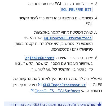
צריך לבחור הגדרת EGL עם סוג שטח של
EGL_PBUFFER_BIT
משתמשים בתצוגה ובהגדרות כדי ליצור הקשר
EGL.
יצירת המשטח מחוץ למסך באמצעות
eglCreatePBufferSurface
אם ההקשר
תשמש רק למחשוב, היא יכולה להיות קטנה באופן
טריוויאלי (1x1) פלטפורמה.
יצירת השרשור והשיחה
eglMakeCurrent
בשרשור העיבוד עם המסך, המשטח והקשר EGL
כדי לקשר בין ההקשר של GL לשרשור.
האפליקציה לדוגמה מדגימה איך לאתחל את ההקשר של
GLES ב-
GLSLImageProcessor.kt
מידע נוסף זמין
במאמר הבא:
EGLSurfaces ו-OpenGL ES
.
הערה:
שיטה חלופית לעיבוד תמונות ב-GLES היא ליצור רינדור