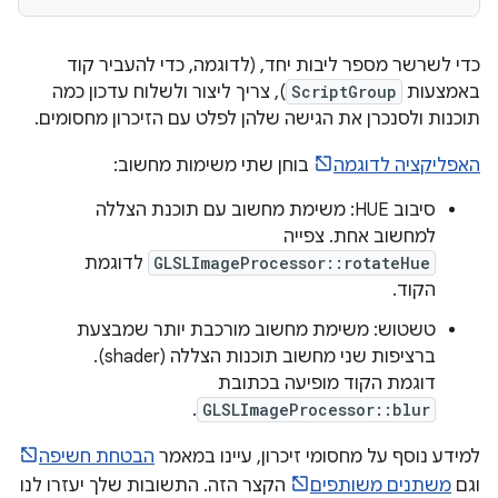
כדי לשרשר מספר ליבות יחד, (לדוגמה, כדי להעביר קוד
באמצעות
ScriptGroup
), צריך ליצור ולשלוח עדכון כמה
תוכנות ולסנכרן את הגישה שלהן לפלט עם הזיכרון מחסומים.
האפליקציה לדוגמה
בוחן שתי משימות מחשוב:
סיבוב HUE: משימת מחשוב עם תוכנת הצללה
למחשוב אחת. צפייה
GLSLImageProcessor::rotateHue
לדוגמת
הקוד.
טשטוש: משימת מחשוב מורכבת יותר שמבצעת
ברציפות שני מחשוב תוכנות הצללה (shader).
דוגמת הקוד מופיעה בכתובת
.
GLSLImageProcessor::blur
למידע נוסף על מחסומי זיכרון, עיינו במאמר
הבטחת חשיפה
וגם
משתנים משותפים
הקצר הזה. התשובות שלך יעזרו לנו