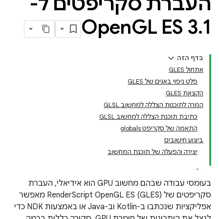
העברת סקריפטים ל-
Open
GL ES 3
.
1
בדף הזה
אתחול GLES
פלט ניפוי באגים של GLES
הקצאת GLES
המרה לתוכנות הצללה למחשוב GLSL
כתיבת תוכנת הצללה למחשוב GLSL
התאמה של סקריפט globals
ביצוע חישובים
יצירה והפעלה של תוכנת המחשוב
בעומסי עבודה שבהם מחשוב GPU הוא אידיאלי, העברת
סקריפטים של RenderScript OpenGL ES (GLES) מאפשר
אפליקציות שנכתבו ב-Kotlin וב-Java או באמצעות NDK כדי
לנצל את היתרונות של חומרת GPU. סקירה כללית ברמה