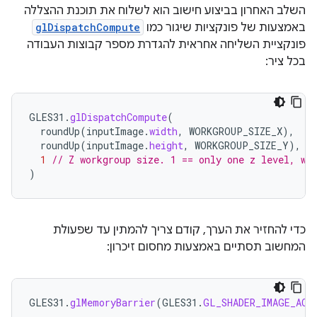
השלב האחרון בביצוע חישוב הוא לשלוח את תוכנת ההצללה
באמצעות של פונקציות שיגור כמו
glDispatchCompute
פונקציית השליחה אחראית להגדרת מספר קבוצות העבודה
בכל ציר:
GLES31
.
glDispatchCompute
(
roundUp
(
inputImage
.
width
,
WORKGROUP_SIZE_X
),
roundUp
(
inputImage
.
height
,
WORKGROUP_SIZE_Y
),
1
// Z workgroup size. 1 == only one z level, wh
)
כדי להחזיר את הערך, קודם צריך להמתין עד שפעולת
המחשוב תסתיים באמצעות מחסום זיכרון:
GLES31
.
glMemoryBarrier
(
GLES31
.
GL_SHADER_IMAGE_ACC