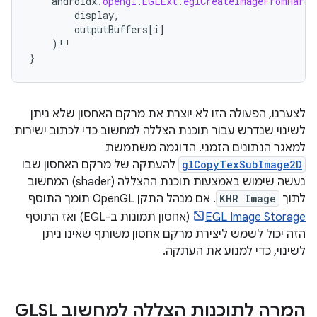
androidx
.
opengl
.
EGLExt
.
eglCreateImageFromHardw
display
,
outputBuffers
[
i
]
)
!!
}
לצערנו, הפעולה הזו לא יוצרת את מרקם האחסון שלא ניתן
לשינוי שנדרש עבור תוכנת הצללה למחשוב כדי לכתוב ישירות
למאגר הנתונים הזמני. הדוגמה משתמשת
glCopyTexSubImage2D
להעתקה של מרקם האחסון שבו
נעשה שימוש באמצעות תוכנת ההצללה (shader) המחשוב
לתוך
KHR Image
. אם מנהל התקן OpenGL תומך התוסף
EGL Image Storage
(אחסון תמונות ב-EGL) ואז התוסף
הזה יכול לשמש ליצירת מרקם אחסון משותף שאינו ניתן
לשינוי, כדי למנוע את העתקה.
המרה לתוכנות הצללה למחשוב GLSL