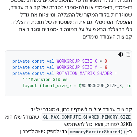
תוכנות הצללה (shader) של מחשוב פועלים במרחב מופשט
דו-ממדי, דו-ממדי או תלת-ממדי בסדרה של קבוצות עבודה,
שמוגדרות בקוד המקור של ההצללה, ומייצגות את גודל
ההפעלה המינימלי וגם את הגיאומטריה של תוכנת ההצללה.
כלי ההצללה הבא פועל על תמונה דו-ממדית ומגדיר את
קבוצות העבודה מימדים:
private
const
val
WORKGROUP_SIZE_X
=
8
private
const
val
WORKGROUP_SIZE_Y
=
8
private
const
val
ROTATION_MATRIX_SHADER
=
"""#version 310 es
    layout (local_size_x = 
$
WORKGROUP_SIZE_X
, loca
קבוצות עבודה יכולות לשתף זיכרון, שמוגדר על ידי
GL_MAX_COMPUTE_SHARED_MEMORY_SIZE
, שהגודל שלו הוא
32KB לפחות, והוא יכול להשתמש
ב-
memoryBarrierShared()
כדי לספק גישה לזיכרון