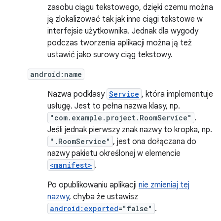
zasobu ciągu tekstowego, dzięki czemu można
ją zlokalizować tak jak inne ciągi tekstowe w
interfejsie użytkownika. Jednak dla wygody
podczas tworzenia aplikacji można ją też
ustawić jako surowy ciąg tekstowy.
android:name
Nazwa podklasy
Service
, która implementuje
usługę. Jest to pełna nazwa klasy, np.
"com.example.project.RoomService"
.
Jeśli jednak pierwszy znak nazwy to kropka, np.
".RoomService"
, jest ona dołączana do
nazwy pakietu określonej w elemencie
<manifest>
.
Po opublikowaniu aplikacji
nie zmieniaj tej
nazwy
, chyba że ustawisz
android:exported
="false"
.