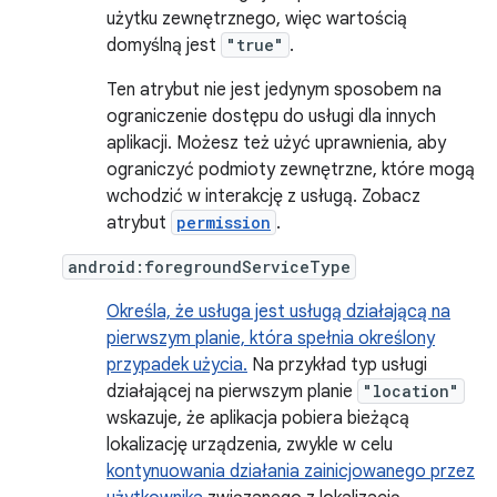
użytku zewnętrznego, więc wartością
domyślną jest
"true"
.
Ten atrybut nie jest jedynym sposobem na
ograniczenie dostępu do usługi dla innych
aplikacji. Możesz też użyć uprawnienia, aby
ograniczyć podmioty zewnętrzne, które mogą
wchodzić w interakcję z usługą. Zobacz
atrybut
permission
.
android:foregroundServiceType
Określa, że usługa jest usługą działającą na
pierwszym planie, która spełnia określony
przypadek użycia.
Na przykład typ usługi
działającej na pierwszym planie
"location"
wskazuje, że aplikacja pobiera bieżącą
lokalizację urządzenia, zwykle w celu
kontynuowania działania zainicjowanego przez