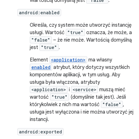
Wartością domyślną jest
"false"
.
android:enabled
Określa, czy system może utworzyć instancję
usługi. Wartość
"true"
oznacza, że może, a
"false"
– że nie może. Wartością domyślną
jest
"true"
.
Element
<application>
ma własny
enabled
atrybut, który dotyczy wszystkich
komponentów aplikacji, w tym usług. Aby
usługa była włączona, atrybuty
<application>
i
<service>
muszą mieć
wartość
"true"
(domyślnie tak jest). Jeśli
którykolwiek z nich ma wartość
"false"
,
usługa jest wyłączona i nie można utworzyć jej
instancji.
android:exported