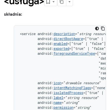
<usługa>
składnia:
<service
android:
description
="
string
resource
android:
directBootAware
=["true"
|
android:
enabled
=["true"
|
android:
exported
=["true"
|
android:
foregroundServiceType
=["came
"data
"medi
"micr
"remo
"spec
android:
icon
="
drawable
resource
android:
intentMatchingFlags
=["none"
android:
isolatedProcess
=["true"
|
android:
label
="
string
resource
android:
name
="
string
android:
permission
="
string