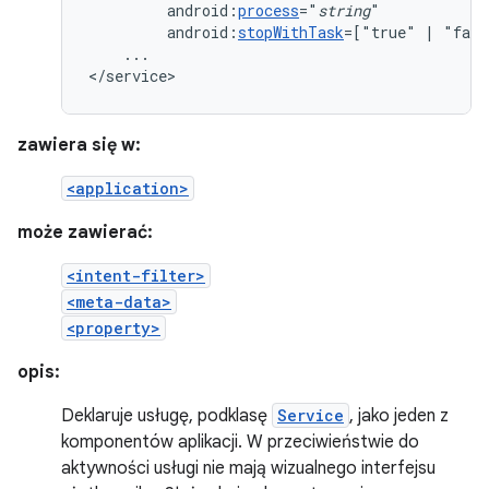
android:
process
="
string
android:
stopWithTask
=["true"
|
...

</service>
zawiera się w:
<application>
może zawierać:
<intent-filter>
<meta-data>
<property>
opis:
Deklaruje usługę, podklasę
Service
, jako jeden z
komponentów aplikacji. W przeciwieństwie do
aktywności usługi nie mają wizualnego interfejsu