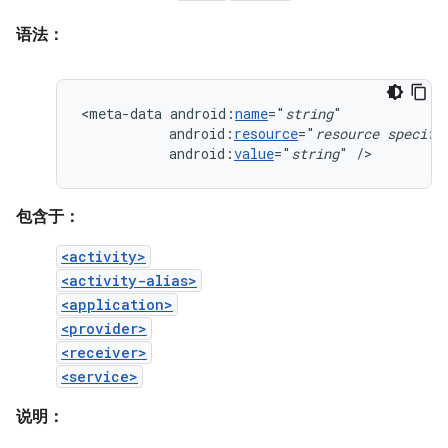
语法：
<meta-data
android:
name
="
string
android:
resource
="
resource
specifi
android:
value
="
string
"
/>
包含于：
<activity>
<activity-alias>
<application>
<provider>
<receiver>
<service>
说明：