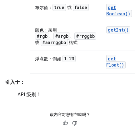
true
false
get
布尔值：
或
Boolean(
)
get
Int(
)
颜色：采用
#rgb
#argb
#rrggbb
、
、
#aarrggbb
或
格式
1
.
23
get
浮点数：例如
Float(
)
引入于：
API 级别 1
该内容对您有帮助吗？