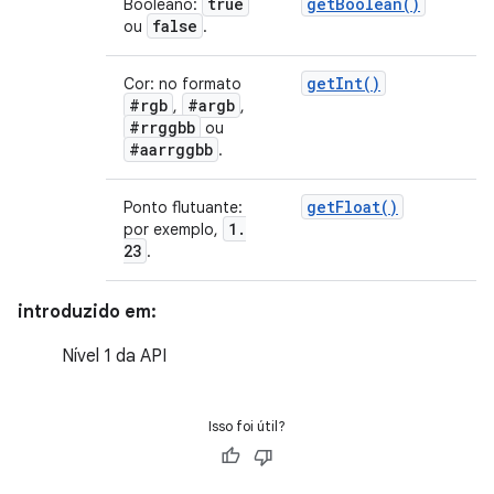
true
get
Boolean(
)
Booleano:
false
ou
.
get
Int(
)
Cor: no formato
#rgb
#argb
,
,
#rrggbb
ou
#aarrggbb
.
get
Float(
)
Ponto flutuante:
1
.
por exemplo,
23
.
introduzido em:
Nível 1 da API
Isso foi útil?