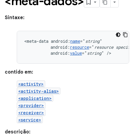
<meta-dados>
Sintaxe:
<meta-data
android:
name
="
string
android:
resource
="
resource
specifi
android:
value
="
string
"
/>
contido em:
<activity>
<activity-alias>
<application>
<provider>
<receiver>
<service>
descrição: