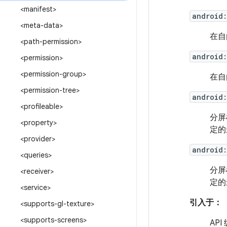
<manifest>
android
<meta-data>
在自
<path-permission>
android:
<permission>
<permission-group>
在自
<permission-tree>
android
<profileable>
分屏
<property>
定的
<provider>
android:
<queries>
分屏
<receiver>
定的
<service>
引入于：
<supports-gl-texture>
<supports-screens>
API