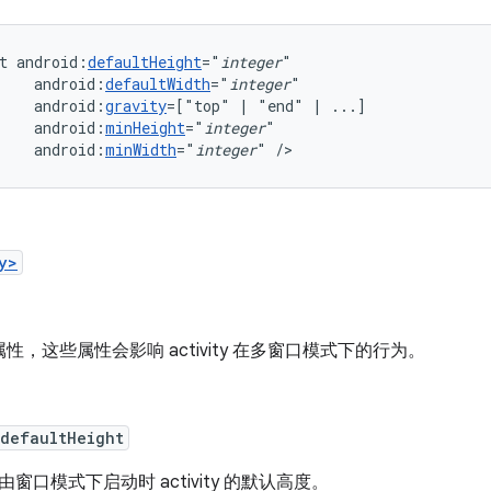
t
android:
defaultHeight
="
integer
android:
defaultWidth
="
integer
android:
gravity
=["top"
|
"end"
|
android:
minHeight
="
integer
android:
minWidth
="
integer
"
/>
y>
性，这些属性会影响 activity 在多窗口模式下的行为。
:defaultHeight
由窗口模式下启动时 activity 的默认高度。