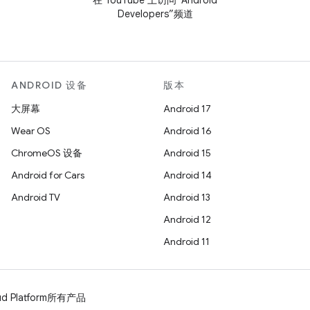
在 YouTube 上访问“Android
Developers”频道
ANDROID 设备
版本
大屏幕
Android 17
Wear OS
Android 16
ChromeOS 设备
Android 15
Android for Cars
Android 14
Android TV
Android 13
Android 12
Android 11
d Platform
所有产品