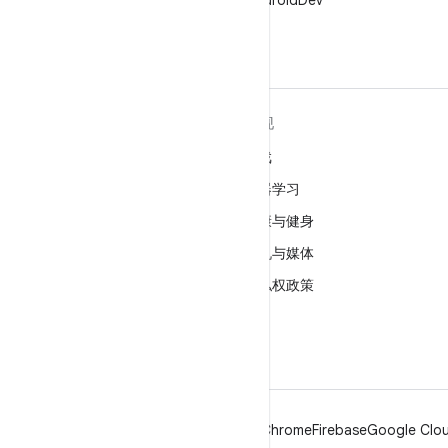
在 X 上关注 @AndroidDev
关于 ANDROID
发现
Android
游戏
适用于企业的 Android
机器学习
安全
健康与健身
源代码
相机与媒体
新闻
隐私权政策
博客
5G
播客
Android
Chrome
Firebase
Google Clou