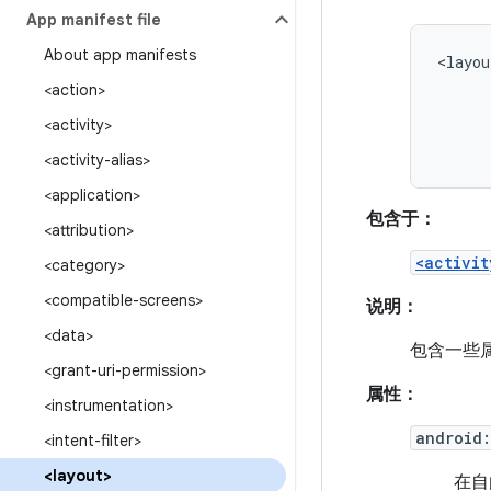
App manifest file
About app manifests
<layou
<action>
<activity>
<activity-alias>
<application>
包含于：
<attribution>
<activit
<category>
<compatible-screens>
说明：
<data>
包含一些属
<grant-uri-permission>
属性：
<instrumentation>
android
<intent-filter>
<layout>
在自