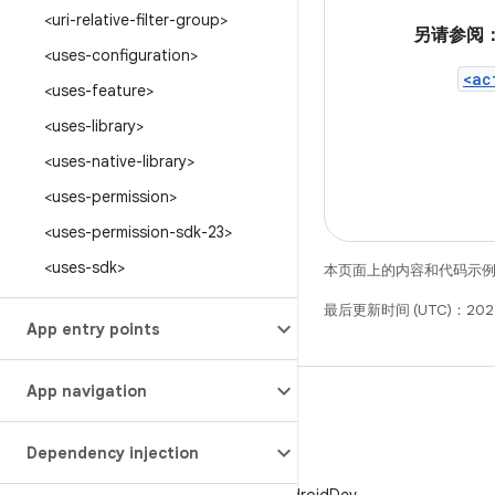
<uri-relative-filter-group>
另请参阅
<uses-configuration>
<ac
<uses-feature>
<uses-library>
<uses-native-library>
<uses-permission>
<uses-permission-sdk-23>
<uses-sdk>
本页面上的内容和代码示
最后更新时间 (UTC)：202
App entry points
App navigation
Dependency injection
X