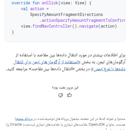
override
fun
onClick
(
view
:
View
)
{
val
action
=
SpecifyAmountFragmentDirections
.
actionSpecifyAmountFragmentToConfirma
view
.
findNavController
().
navigate
(
action
)
}
برای اطلاعات بیشتر در مورد انتقال داده‌ها بین مقاصد با استفاده از
آرگومان‌های ایمن، به بخش
«استفاده از آرگومان‌های ایمن برای انتقال
داده‌ها با نوع ایمنی»
در
بخش «انتقال داده‌ها بین مقاصد»
مراجعه کنید.
این مرور مفید بود؟
محتوا و نمونه کدها در این صفحه مشمول پروانه‌های توصیف‌شده در
پروانه محتوا
هستند. جاوا و OpenJDK علامت‌های تجاری یا علامت‌های تجاری ثبت‌شده Oracle و/