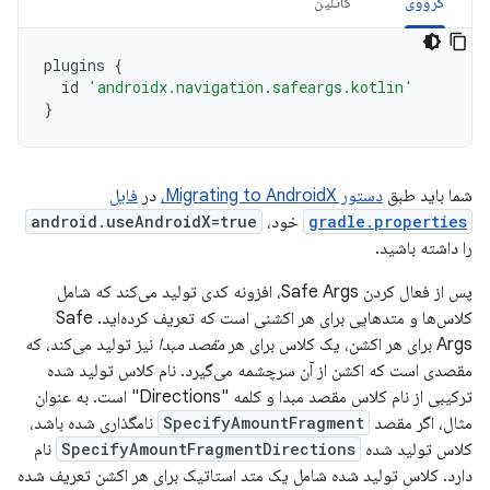
گرووی
کاتلین
plugins
{
id
'androidx.navigation.safeargs.kotlin'
}
شما باید طبق
دستور Migrating to AndroidX،
در
فایل
gradle.properties
خود،
android.useAndroidX=true
را داشته باشید.
پس از فعال کردن Safe Args، افزونه کدی تولید می‌کند که شامل
کلاس‌ها و متدهایی برای هر اکشنی است که تعریف کرده‌اید. Safe
Args برای هر اکشن، یک کلاس برای هر
مقصد مبدا
نیز تولید می‌کند، که
مقصدی است که اکشن از آن سرچشمه می‌گیرد. نام کلاس تولید شده
ترکیبی از نام کلاس مقصد مبدا و کلمه "Directions" است. به عنوان
مثال، اگر مقصد
SpecifyAmountFragment
نامگذاری شده باشد،
کلاس تولید شده
SpecifyAmountFragmentDirections
نام
دارد. کلاس تولید شده شامل یک متد استاتیک برای هر اکشن تعریف شده