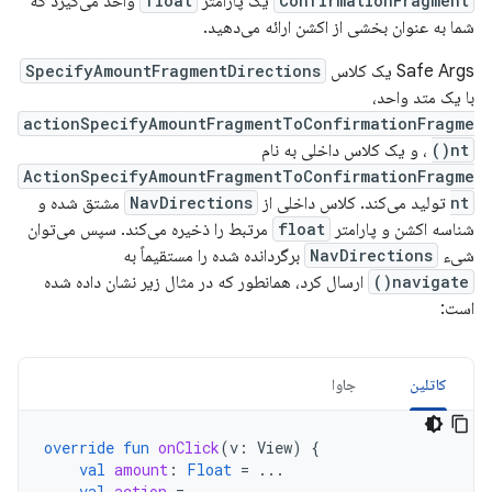
ConfirmationFragment
یک پارامتر
float
واحد می‌گیرد که
شما به عنوان بخشی از اکشن ارائه می‌دهید.
Safe Args یک کلاس
SpecifyAmountFragmentDirections
با یک متد واحد،
actionSpecifyAmountFragmentToConfirmationFragme
nt()
، و یک کلاس داخلی به نام
ActionSpecifyAmountFragmentToConfirmationFragme
nt
تولید می‌کند. کلاس داخلی از
NavDirections
مشتق شده و
شناسه اکشن و پارامتر
float
مرتبط را ذخیره می‌کند. سپس می‌توان
شیء
NavDirections
برگردانده شده را مستقیماً به
navigate()
ارسال کرد، همانطور که در مثال زیر نشان داده شده
است:
کاتلین
جاوا
override
fun
onClick
(
v
:
View
)
{
val
amount
:
Float
=
...
val
action
=