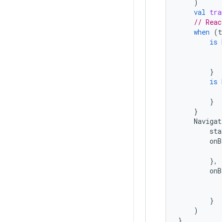
)
val
tra
// Reac
when
(
t
is
}
is
}
}
Navigat
sta
onB
},
onB
}
)
}