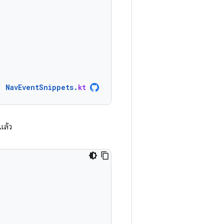
NavEventSnippets
.
kt
แล้ว