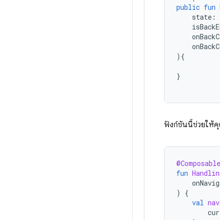
public
fun
state
:
isBackE
onBackC
onBackC
){
}
ฟังก์ชันนี้ช่วยให
@Composabl
fun
Handlin
onNavig
)
{
val
nav
cur