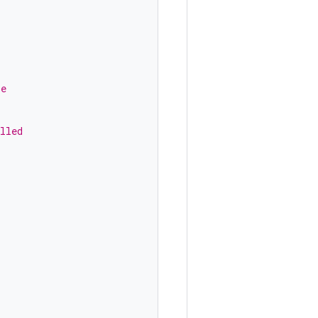
re
lled