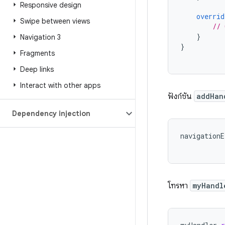
Responsive design
overrid
Swipe between views
// 
}
Navigation 3
}
Fragments
Deep links
Interact with other apps
ฟังก์ชัน
addHan
Dependency injection
navigationE
โทรหา
myHandl