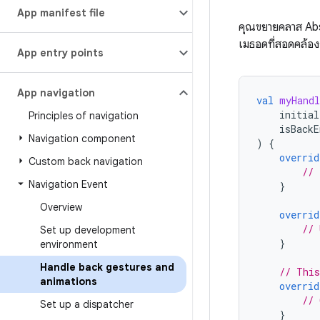
App manifest file
คุณขยายคลาส Ab
เมธอดที่สอดคล้อง
App entry points
App navigation
val
myHandl
initial
Principles of navigation
isBackE
Navigation component
)
{
overrid
Custom back navigation
// 
Navigation Event
}
Overview
overrid
// 
Set up development
}
environment
Handle back gestures and
// This
animations
overrid
// 
Set up a dispatcher
}