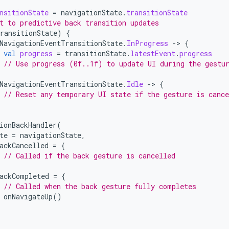
nsitionState
=
navigationState
.
transitionState
t to predictive back transition updates
ransitionState
)
{
NavigationEventTransitionState
.
InProgress
-
>
{
val
progress
=
transitionState
.
latestEvent
.
progress
// Use progress (0f..1f) to update UI during the gestu
NavigationEventTransitionState
.
Idle
-
>
{
// Reset any temporary UI state if the gesture is cance
ionBackHandler
(
te
=
navigationState
,
ackCancelled
=
{
// Called if the back gesture is cancelled
ackCompleted
=
{
// Called when the back gesture fully completes
onNavigateUp
()