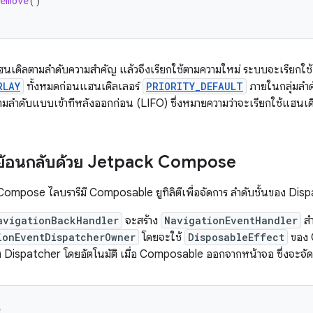
remove
()
นเดิลตามลำดับความสำคัญ แล้วจึงเรียกใช้ตามความใหม่ ระบบจะเรียกใช
RLAY
ทั้งหมดก่อนแฮนเดิลเลอร์
PRIORITY_DEFAULT
ภายในกลุ่มลำด
มลำดับแบบเข้าทีหลังออกก่อน (LIFO) ซึ่งหมายความว่าจะเรียกใช้แฮนเดิลท
ารย้อนกลับด้วย Jetpack Compose
ompose ไลบรารีมี Composable ยูทิลิตีเพื่อจัดการ ลำดับชั้นของ Dis
avigationBackHandler
จะสร้าง
NavigationEventHandler
สำ
ionEventDispatcherOwner
โดยจะใช้
DisposableEffect
ของ 
 Dispatcher โดยอัตโนมัติ เมื่อ Composable ออกจากหน้าจอ ซึ่งจะจั
e