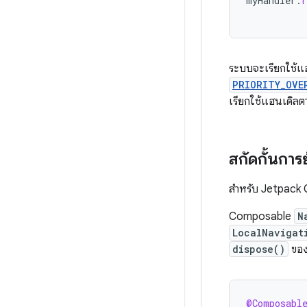
myHandler
.
ระบบจะเรียกใช้แฮ
PRIORITY_OVE
เรียกใช้แฮนเดิลตา
สกัดกั้นก
สำหรับ Jetpack C
Composable
N
LocalNavigat
dispose()
ของ
@Composabl