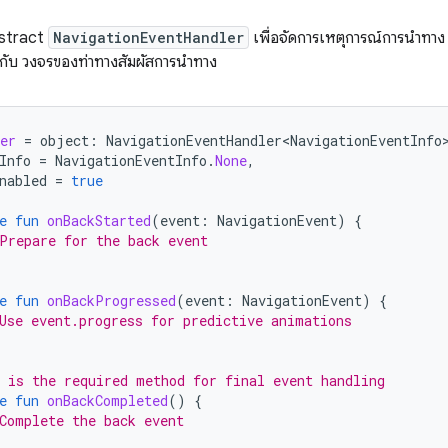
stract
NavigationEventHandler
เพื่อจัดการเหตุการณ์การนำทาง 
กับ วงจรของท่าทางสัมผัสการนำทาง
er
=
object
:
NavigationEventHandler<NavigationEventInfo
Info
=
NavigationEventInfo
.
None
,
nabled
=
true
e
fun
onBackStarted
(
event
:
NavigationEvent
)
{
Prepare for the back event
e
fun
onBackProgressed
(
event
:
NavigationEvent
)
{
Use event.progress for predictive animations
 is the required method for final event handling
e
fun
onBackCompleted
()
{
Complete the back event