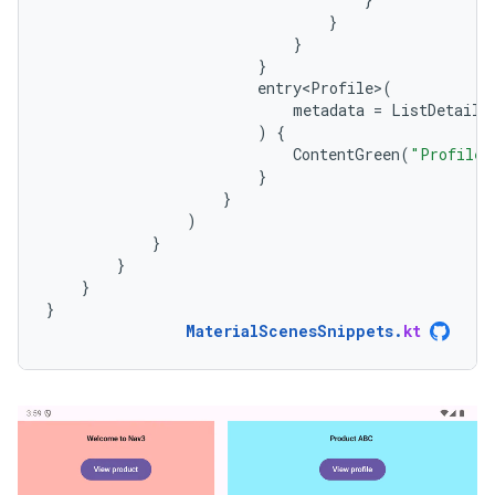
}
}
}
entry<Profile>
(
metadata
=
ListDetailS
)
{
ContentGreen
(
"Profile"
}
}
)
}
}
}
}
MaterialScenesSnippets
.
kt