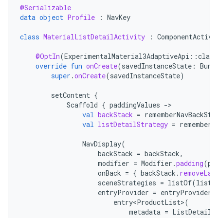
@Serializable
data
object
Profile
:
NavKey
class
MaterialListDetailActivity
:
ComponentActivi
@OptIn
(
ExperimentalMaterial3AdaptiveApi
::
class
override
fun
onCreate
(
savedInstanceState
:
Bund
super
.
onCreate
(
savedInstanceState
)
setContent
{
Scaffold
{
paddingValues
-
val
backStack
=
rememberNavBackSta
val
listDetailStrategy
=
rememberL
NavDisplay
(
backStack
=
backStack
,
modifier
=
Modifier
.
padding
(
pa
onBack
=
{
backStack
.
removeLas
sceneStrategies
=
listOf
(
listD
entryProvider
=
entryProvider
entry<ProductList>
(
metadata
=
ListDetailS