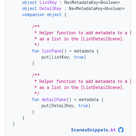
object
ListKey
:
NavMetadataKey<Boolean>
object
DetailKey
:
NavMetadataKey<Boolean>
companion
object
{
/**
         * Helper function to add metadata to a [N
         * as a list in the [ListDetailScene].
         */
fun
listPane
()
=
metadata
{
put
(
ListKey
,
true
)
}
/**
         * Helper function to add metadata to a [N
         * as a list in the [ListDetailScene].
         */
fun
detailPane
()
=
metadata
{
put
(
DetailKey
,
true
)
}
}
}
ScenesSnippets
.
kt