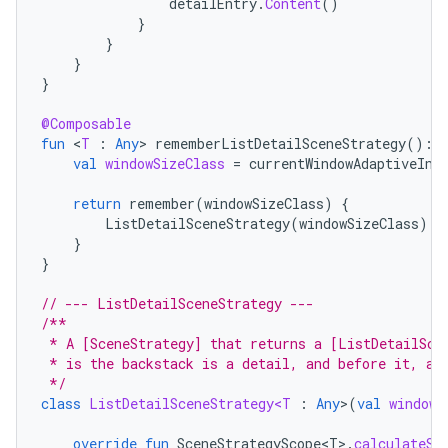
detailEntry
.
Content
()
}
}
}
}
@Composable
fun
<
T
:
Any
>
rememberListDetailSceneStrategy
():
val
windowSizeClass
=
currentWindowAdaptiveInf
return
remember
(
windowSizeClass
)
{
ListDetailSceneStrategy
(
windowSizeClass
)
}
}
// --- ListDetailSceneStrategy ---
/**
 * A [SceneStrategy] that returns a [ListDetailSce
 * is the backstack is a detail, and before it, at
 */
class
ListDetailSceneStrategy<T
:
Any
>
(
val
windowS
override
fun
SceneStrategyScope<T>
.
calculateSc