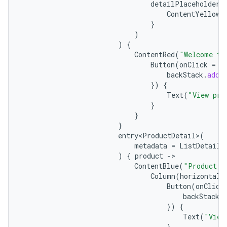
detailPlaceholder
ContentYellow
(
}
)
)
{
ContentRed
(
"Welcome to
Button
(
onClick
=
{
backStack
.
add
(
})
{
Text
(
"View pro
}
}
}
entry<ProductDetail>
(
metadata
=
ListDetailS
)
{
product
-
ContentBlue
(
"Product 
$
Column
(
horizontalA
Button
(
onClick
backStack
.
})
{
Text
(
"View
}