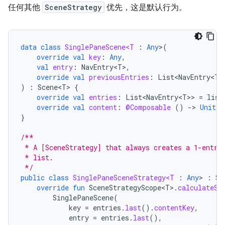
任何其他
SceneStrategy
优先，这是默认行为。
data
class
SinglePaneScene<T
:
Any
>
(
override
val
key
:
Any
,
val
entry
:
NavEntry<T>
,
override
val
previousEntries
:
List<NavEntry<T>
)
:
Scene<T>
{
override
val
entries
:
List<NavEntry<T>
>
=
list
override
val
content
:
@Composable
()
-
>
Unit
=
}
/**
 * A [SceneStrategy] that always creates a 1-entry
 * list.
 */
public
class
SinglePaneSceneStrategy<T
:
Any
>
:
Sc
override
fun
SceneStrategyScope<T>
.
calculateSc
SinglePaneScene
(
key
=
entries
.
last
().
contentKey
,
entry
=
entries
.
last
(),