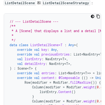
ListDetailScene
和
ListDetailSceneStrategy
：
// --- ListDetailScene ---
/**
 * A [Scene] that displays a list and a detail [Na
 *
 */
data
class
ListDetailScene<T
:
Any
>
(
override
val
key
:
Any
,
override
val
previousEntries
:
List<NavEntry<T>
val
listEntry
:
NavEntry<T>
,
val
detailEntry
:
NavEntry<T>
,
)
:
Scene<T>
{
override
val
entries
:
List<NavEntry<T>
>
=
list
override
val
content
:
@Composable
(()
-
>
Unit
)
Row
(
modifier
=
Modifier
.
fillMaxSize
())
{
Column
(
modifier
=
Modifier
.
weight
(
0.4f
listEntry
.
Content
()
}
Column
(
modifier
=
Modifier
.
weight
(
0.6f