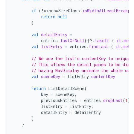
if
(
!
windowSizeClass
.
isWidthAtLeastBreakpo
return
null
}
val
detailEntry
=
entries
.
lastOrNull
()
?.
takeIf
{
it
.
meta
val
listEntry
=
entries
.
findLast
{
it
.
meta
// We use the list's contentKey to uniquel
// This allows the detail panes to be disp
// having NavDisplay animate the whole sce
val
sceneKey
=
listEntry
.
contentKey
return
ListDetailScene
(
key
=
sceneKey
,
previousEntries
=
entries
.
dropLast
(
1
),
listEntry
=
listEntry
,
detailEntry
=
detailEntry
)
}