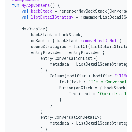
fun
MyAppContent
()
{
val
backStack
=
rememberNavBackStack
(
Conversat
val
listDetailStrategy
=
rememberListDetailSce
NavDisplay
(
backStack
=
backStack
,
onBack
=
{
backStack
.
removeLastOrNull
()
},
sceneStrategies
=
listOf
(
listDetailStrateg
entryProvider
=
entryProvider
{
entry<ConversationList>
(
metadata
=
ListDetailSceneStrategy
)
{
Column
(
modifier
=
Modifier
.
fillMax
Text
(
text
=
"I'm a Conversatio
Button
(
onClick
=
{
backStack
.
a
Text
(
text
=
"Open detail"
)
}
}
}
entry<ConversationDetail>
(
metadata
=
ListDetailSceneStrategy
)
{