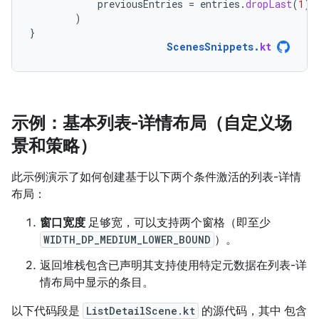
previousEntries
=
entries
.
dropLast
(
1
)
)
}
ScenesSnippets
.
kt
示例：基本列表-详情布局（自定义场
景和策略）
此示例演示了如何创建基于以下两个条件激活的列表-详情
布局：
窗口宽度
足够宽，可以支持两个窗格（即至少
WIDTH_DP_MEDIUM_LOWER_BOUND
）。
返回堆栈包含已声明其支持使用特定元数据在列表-详
情布局中显示的条目。
以下代码段是
ListDetailScene.kt
的源代码，其中 包含