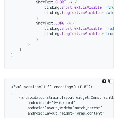
ShowText
.
SHORT
->
{
binding
.
shortText
.
isVisible
=
true
binding
.
longText
.
isVisible
=
false
}
ShowText
.
LONG
->
{
binding
.
shortText
.
isVisible
=
fals
binding
.
longText
.
isVisible
=
true
}
}
}
}
<?xml
version="1.0"
encoding="utf-8"?>
