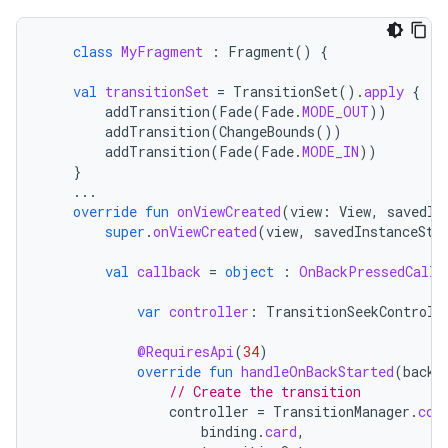
class
MyFragment
:
Fragment
()
{
val
transitionSet
=
TransitionSet
().
apply
{
addTransition
(
Fade
(
Fade
.
MODE_OUT
))
addTransition
(
ChangeBounds
())
addTransition
(
Fade
(
Fade
.
MODE_IN
))
}
...
override
fun
onViewCreated
(
view
:
View
,
savedIn
super
.
onViewCreated
(
view
,
savedInstanceSta
val
callback
=
object
:
OnBackPressedCallb
var
controller
:
TransitionSeekControll
@RequiresApi
(
34
)
override
fun
handleOnBackStarted
(
backE
// Create the transition
controller
=
TransitionManager
.
con
binding
.
card
,