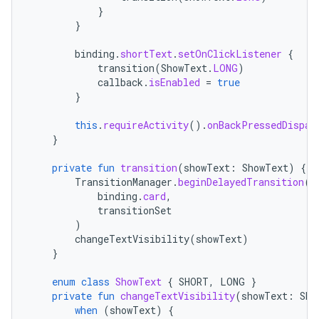
}
}
binding
.
shortText
.
setOnClickListener
{
transition
(
ShowText
.
LONG
)
callback
.
isEnabled
=
true
}
this
.
requireActivity
().
onBackPressedDispat
}
private
fun
transition
(
showText
:
ShowText
)
{
TransitionManager
.
beginDelayedTransition
(
binding
.
card
,
transitionSet
)
changeTextVisibility
(
showText
)
}
enum
class
ShowText
{
SHORT
,
LONG
}
private
fun
changeTextVisibility
(
showText
:
Sho
when
(
showText
)
{