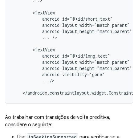
...>

...
/>

.../>

Ao trabalhar com transições de volta preditiva,
considere o seguinte:
Use
isSeekingSupported
para verificar se a