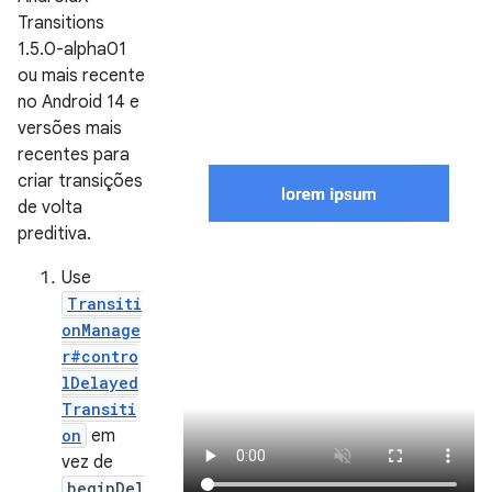
Transitions
1.5.0-alpha01
ou mais recente
no Android 14 e
versões mais
recentes para
criar transições
de volta
preditiva.
Use
Transiti
onManage
r#contro
lDelayed
Transiti
on
em
vez de
beginDel