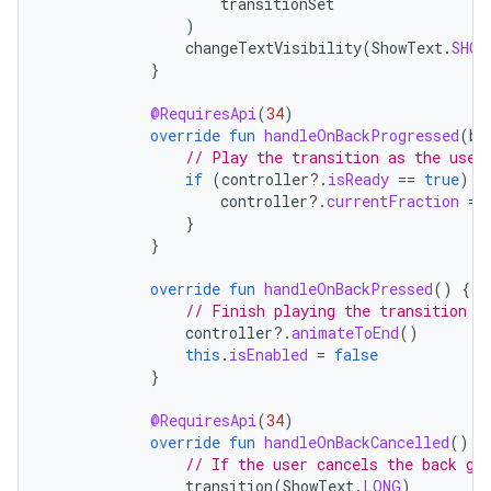
transitionSet
)
changeTextVisibility
(
ShowText
.
SHOR
}
@RequiresApi
(
34
)
override
fun
handleOnBackProgressed
(
ba
// Play the transition as the user
if
(
controller
?.
isReady
==
true
)
{
controller
?.
currentFraction
=
}
}
override
fun
handleOnBackPressed
()
{
// Finish playing the transition w
controller
?.
animateToEnd
()
this
.
isEnabled
=
false
}
@RequiresApi
(
34
)
override
fun
handleOnBackCancelled
()
{
// If the user cancels the back ge
transition
(
ShowText
.
LONG
)