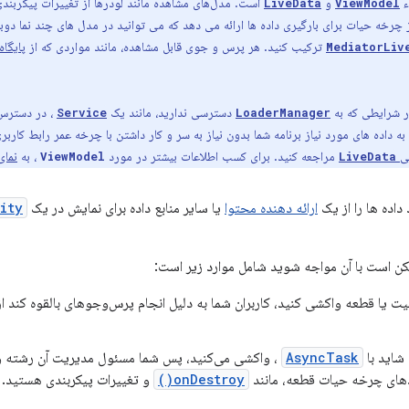
ء
و
است. مدل‌های مشاهده مانند لودرها از تغییرات پیکربندی 
LiveData
ViewModel
چرخه حیات برای بارگیری داده ها ارائه می دهد که می توانید در مدل های چند نما دوبا
ترکیب کنید. هر پرس و جوی قابل مشاهده، مانند مواردی که از
پایگاه
MediatorLiv
 شرایطی که به
دسترسی ندارید، مانند یک
، در دسترس 
Service
LoaderManager
 داده های مورد نیاز برنامه شما بدون نیاز به سر و کار داشتن با چرخه عمر رابط کارب
لی
مراجعه کنید. برای کسب اطلاعات بیشتر در مورد
، به
نمای
ViewModel
LiveData
ارائه دهنده محتوا
یا سایر منابع داده برای نمایش در یک
ity
کن است با آن مواجه شوید شامل موارد زیر است:
، شاید با
AsyncTask
، واکشی می‌کنید، پس شما مسئول مدیریت آن رشته و 
دهای چرخه حیات قطعه، مانند
onDestroy()
و تغییرات پیکربندی هستید.