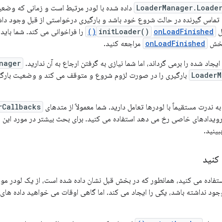
LoaderManager.Loade
داده شده با لودر مرتبط است و زمانی که وضعی
، تماس گیرنده در حالت شروع خود باشد و بارگیری درخواستی از قبل وجود داشت
ل
onLoadFinished()
initLoader()
را فراخوانی می کند. شما باید ب
 بخش
onLoadFinished
مراجعه کنید.
ایجاد شده را برمی گرداند، اما شما نیازی به گرفتن ارجاع به آن ندارید.
nager
LoaderM
بارگیری را در صورت لزوم شروع و متوقف می کند و وضعیت بارگیر
 ندرت مستقیماً با لودرها تعامل دارید. شما معمولاً از متدهای
rCallbacks
ه رویدادهای خاصی رخ می دهد استفاده می کنید. برای بحث بیشتر در مورد ا
بینید.
 کنید
تفاده می کنید، همانطور که در بخش قبل نشان داده شده است، از یک لودر 
د نداشته باشد، یکی را ایجاد می کند. اما گاهی اوقات می خواهید داده های 