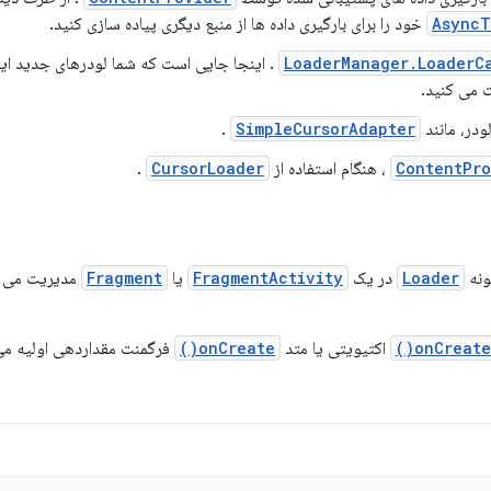
AsyncT
خود را برای بارگیری داده ها از منبع دیگری پیاده سازی کنید.
LoaderManager.LoaderC
. اینجا جایی است که شما لودرهای جدید ای
 می کنید.
ودر، مانند
SimpleCursorAdapter
.
ContentPro
، هنگام استفاده از
CursorLoader
.
ونه
Loader
در یک
FragmentActivity
یا
Fragment
مدیریت می ک
onCreate()
اکتیویتی یا متد
onCreate()
فرگمنت مقداردهی اولیه می 