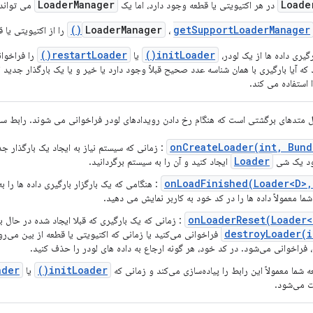
Loader
Manager
Loade
در هر اکتیویتی یا قطعه وجود دارد، اما یک
می تواند 
LoaderManager
getSupportLoaderManager()
،
را از اکتیویتی یا 
restartLoader()
initLoader()
گیری داده ها از یک لودر،
یا
را فراخوان
که آیا بارگیری با همان شناسه عدد صحیح قبلاً وجود دارد یا خیر و یا یک بارگذار جدید ای
استفاده می کند.
ل متدهای برگشتی است که هنگام رخ دادن رویدادهای لودر فراخوانی می شوند. رابط 
onCreateLoader(int, Bund
: زمانی که سیستم نیاز به ایجاد یک بارگذار ج
Loader
د یک شی
ایجاد کنید و آن را به سیستم برگردانید.
onLoadFinished(Loader<D>,
: هنگامی که یک بارگزار بارگیری داده ها را ب
ما معمولاً داده ها را در کد خود به کاربر نمایش می دهید.
onLoaderReset(Loader<
: زمانی که یک بارگیری که قبلا ایجاد شده در حال ب
destroyLoader(i
فراخوانی می‌کنید یا زمانی که اکتیویتی یا قطعه از بین می‌ر
فراخوانی می‌شود. در کد خود، هر گونه ارجاع به داده های لودر را حذف کنید.
der(
)
init
Loader(
ه شما معمولاً این رابط را پیاده‌سازی می‌کند و زمانی که
یا
ت می‌شود.