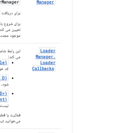
r
Manager
Manager
برای دریافت
برای شروع بار
تعیین می کند 
موجود مجددا 
Loader
این رابط شام
Manager
.
می کند:
le)
Loader
Callbacks
کد خو
 D)
شود. ش
D>)
nt)
نیست، 
فعالیت یا قطع
می‌خوانید ثب