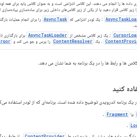
ری داده ها را انجام می دهند. این کلاس انتزاعی است و به عنوان کلاس پایه برای همه لود
 زیر کلاس قرار دهید یا از یکی از زیر کلاس‌های داخلی زیر برای ساده‌سازی پیاده‌سازی ا
AsyncTask
AsyncTaskLoa
: یک لودر انتزاعی که
را برای انجام عملیات بارگ
د.
AsyncTaskLoader
CursorLoa
: یک زیر کلاس مشخص از
برای بارگذاری ناه
ursor
ContentResolver
ContentProvi
. یک
را پرس و جو می کند و
لاس ها و رابط ها را در یک برنامه به شما نشان می دهد.
فاده کنید
 یک برنامه اندرویدی توضیح داده شده است. برنامه‌ای که از لودر استفاده می‌ک
یا
Fragment
.
.
Lo
بارگیری داده های پشتیبانی شده توسط
ContentProvider
. از طرف دیگ