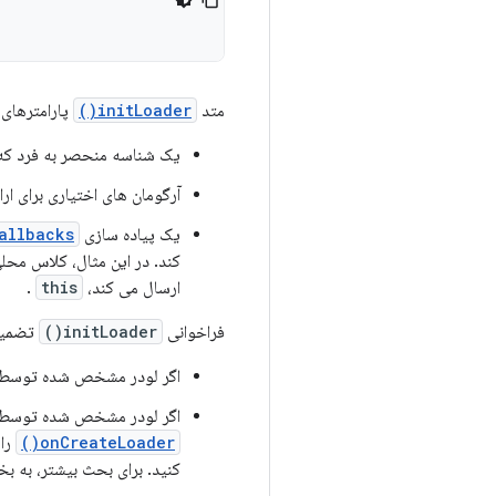
متد
initLoader()
پارامترهای ز
یک شناسه منحصر به فرد که ل
آرگومان های اختیاری برای ار
یک پیاده سازی
allbacks
کند. در این مثال، کلاس محل
ارسال می کند،
this
.
فراخوانی
initLoader()
تضمین 
اگر لودر مشخص شده توسط ID از قبل وجود داشته باشد، آخرین بارکننده ایجاد شده مجددا استفاده می ش
اگر لودر مشخص شده توسط ID وجو
onCreateLoader()
را 
کنید. برای بحث بیشتر، به 