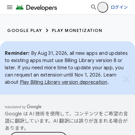
ログイン
GOOGLE PLAY
PLAY MONETIZATION
Reminder:
By Aug 31, 2026, all new apps and updates
to existing apps must use Billing Library version 8 or
later. If you need more time to update your app, you
can request an extension until Nov 1, 2026. Learn
about
Play Billing Library version deprecation
.
Google は AI 技術を使用して、コンテンツをご希望の言
語に翻訳しています。AI 翻訳には誤りが含まれる場合が
あります。