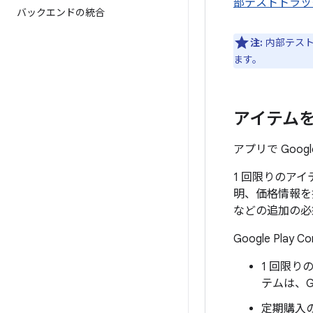
部テストトラッ
バックエンドの統合
注:
内部テスト
ます。
アイテム
アプリで Goo
1 回限りのア
明、価格情報を
などの追加の必
Google P
1 回限
テムは、Go
定期購入