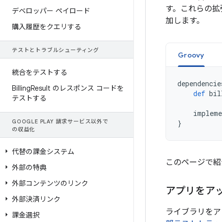
す。これらの拡
デベロッパー ペイロード
加します。
購入履歴をクエリする
テストとトラブルシューティング
Groovy
統合をテストする
dependencie
Billing
Result のレスポンス コードを
def
bil
テストする
impleme
GOOGLE PLAY 請求サービス以外で
}
の収益化
代替の課金システム
このページで紹介
外部の特典
外部コンテンツのリンク
アプリをア
外部決済リンク
ライブラリをア
課金選択