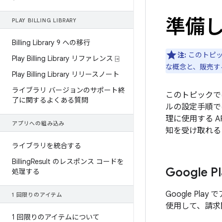
準備
PLAY BILLING LIBRARY
Billing Library 9 への移行
注:
このトピッ
Play Billing Library リファレンス ⍈
な概念と、販売す
Play Billing Library リリースノート
ライブラリ バージョンのサポート終
このトピックで
了に関するよくある質問
ルの設定手順で
理に使用する 
アプリへの組み込み
知を受け取れる
ライブラリを統合する
Billing
Result のレスポンス コードを
Google
処理する
Google Pl
1 回限りのアイテム
使用して、請求
1 回限りのアイテムについて