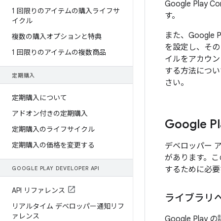
Google Pla
1 回限りのアイテムの購入ライフサ
す。
イクル
また、Googl
複数の購入オプションと特典
を設定し、そのプ
1 回限りのアイテムの複数商品
イルをアカウン
する方法につい
定期購入
さい。
定期購入について
アドオン付きの定期購入
Google
定期購入のライフサイクル
定期購入の価格を変更する
デベロッパー アカ
があります。この
GOOGLE PLAY DEVELOPER API
するために必要
API リファレンス
ライブラリ
リアルタイム デベロッパー通知リフ
ァレンス
Google Pla