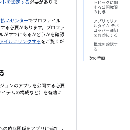
カウントを設定する
必要がありま
トピックに関
する公開権限
の付与
お支払いセンター
でプロファイル
アプリでリア
ルタイム デベ
リンクする必要があります。プロファ
ロッパー通知
ルがすでにあるかどうかを確認
を有効にする
ロファイルにリンクする
をご覧くだ
構成を確認す
る
次の手順
する
を含むバージョンのアプリを公開する必要
売するアイテムの構成など）を有効に
ibrary への依存関係をアプリに追加し