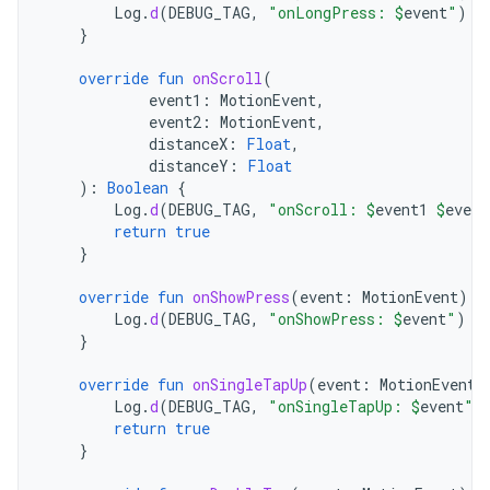
Log
.
d
(
DEBUG_TAG
,
"onLongPress: 
$
event
"
)
}
override
fun
onScroll
(
event1
:
MotionEvent
,
event2
:
MotionEvent
,
distanceX
:
Float
,
distanceY
:
Float
):
Boolean
{
Log
.
d
(
DEBUG_TAG
,
"onScroll: 
$
event1
$
event
return
true
}
override
fun
onShowPress
(
event
:
MotionEvent
)
{
Log
.
d
(
DEBUG_TAG
,
"onShowPress: 
$
event
"
)
}
override
fun
onSingleTapUp
(
event
:
MotionEvent
)
Log
.
d
(
DEBUG_TAG
,
"onSingleTapUp: 
$
event
"
)
return
true
}