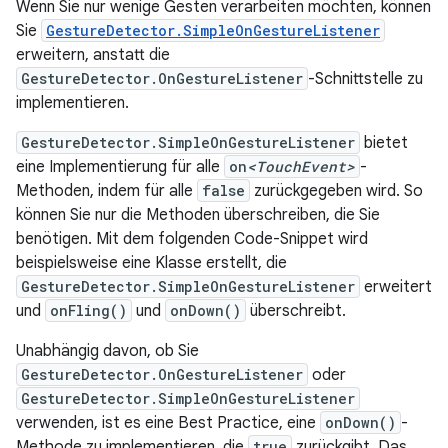
Wenn Sie nur wenige Gesten verarbeiten möchten, können
Sie
GestureDetector.SimpleOnGestureListener
erweitern, anstatt die
GestureDetector.OnGestureListener
-Schnittstelle zu
implementieren.
GestureDetector.SimpleOnGestureListener
bietet
eine Implementierung für alle
on
<TouchEvent>
-
Methoden, indem für alle
false
zurückgegeben wird. So
können Sie nur die Methoden überschreiben, die Sie
benötigen. Mit dem folgenden Code-Snippet wird
beispielsweise eine Klasse erstellt, die
GestureDetector.SimpleOnGestureListener
erweitert
und
onFling()
und
onDown()
überschreibt.
Unabhängig davon, ob Sie
GestureDetector.OnGestureListener
oder
GestureDetector.SimpleOnGestureListener
verwenden, ist es eine Best Practice, eine
onDown()
-
Methode zu implementieren, die
true
zurückgibt. Das