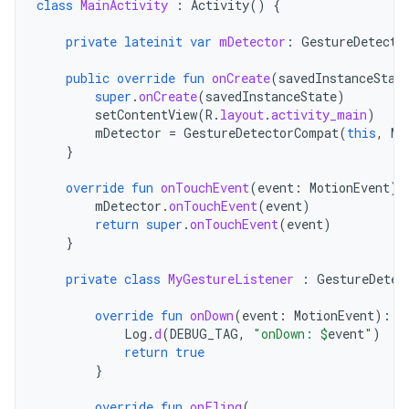
class
MainActivity
:
Activity
()
{
private
lateinit
var
mDetector
:
GestureDetecto
public
override
fun
onCreate
(
savedInstanceStat
super
.
onCreate
(
savedInstanceState
)
setContentView
(
R
.
layout
.
activity_main
)
mDetector
=
GestureDetectorCompat
(
this
,
My
}
override
fun
onTouchEvent
(
event
:
MotionEvent
):
mDetector
.
onTouchEvent
(
event
)
return
super
.
onTouchEvent
(
event
)
}
private
class
MyGestureListener
:
GestureDetec
override
fun
onDown
(
event
:
MotionEvent
):
B
Log
.
d
(
DEBUG_TAG
,
"onDown: 
$
event
"
)
return
true
}
override
fun
onFling
(