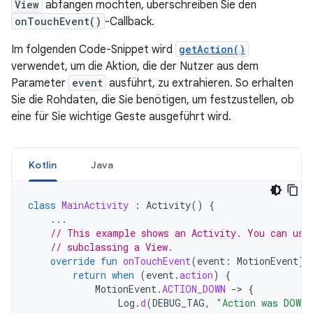
View
abfangen möchten, überschreiben Sie den
onTouchEvent()
-Callback.
Im folgenden Code-Snippet wird
getAction()
verwendet, um die Aktion, die der Nutzer aus dem
Parameter
event
ausführt, zu extrahieren. So erhalten
Sie die Rohdaten, die Sie benötigen, um festzustellen, ob
eine für Sie wichtige Geste ausgeführt wird.
Kotlin
Java
class
MainActivity
:
Activity
()
{
...
// This example shows an Activity. You can use
// subclassing a View.
override
fun
onTouchEvent
(
event
:
MotionEvent
):
return
when
(
event
.
action
)
{
MotionEvent
.
ACTION_DOWN
-
>
{
Log
.
d
(
DEBUG_TAG
,
"Action was DOWN"