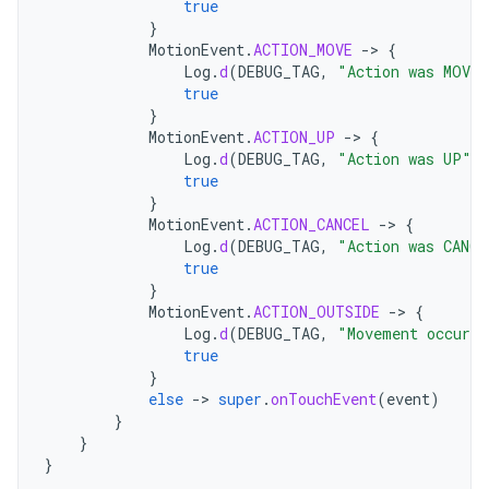
true
}
MotionEvent
.
ACTION_MOVE
-
>
{
Log
.
d
(
DEBUG_TAG
,
"Action was MOVE"
true
}
MotionEvent
.
ACTION_UP
-
>
{
Log
.
d
(
DEBUG_TAG
,
"Action was UP"
)
true
}
MotionEvent
.
ACTION_CANCEL
-
>
{
Log
.
d
(
DEBUG_TAG
,
"Action was CANCE
true
}
MotionEvent
.
ACTION_OUTSIDE
-
>
{
Log
.
d
(
DEBUG_TAG
,
"Movement occurre
true
}
else
-
>
super
.
onTouchEvent
(
event
)
}
}
}