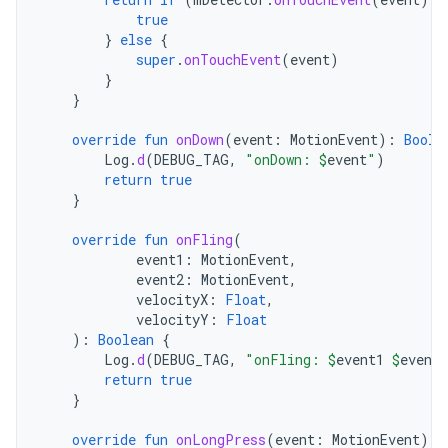
true
}
else
{
super
.
onTouchEvent
(
event
)
}
}
override
fun
onDown
(
event
:
MotionEvent
):
Boole
Log
.
d
(
DEBUG_TAG
,
"onDown: 
$
event
"
)
return
true
}
override
fun
onFling
(
event1
:
MotionEvent
,
event2
:
MotionEvent
,
velocityX
:
Float
,
velocityY
:
Float
):
Boolean
{
Log
.
d
(
DEBUG_TAG
,
"onFling: 
$
event1
$
event2
return
true
}
override
fun
onLongPress
(
event
:
MotionEvent
)
{