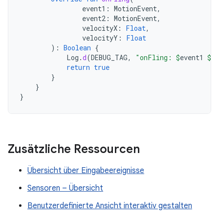
event1
:
MotionEvent
,
event2
:
MotionEvent
,
velocityX
:
Float
,
velocityY
:
Float
):
Boolean
{
Log
.
d
(
DEBUG_TAG
,
"onFling: 
$
event1
$
ev
return
true
}
}
}
Zusätzliche Ressourcen
Übersicht über Eingabeereignisse
Sensoren – Übersicht
Benutzerdefinierte Ansicht interaktiv gestalten