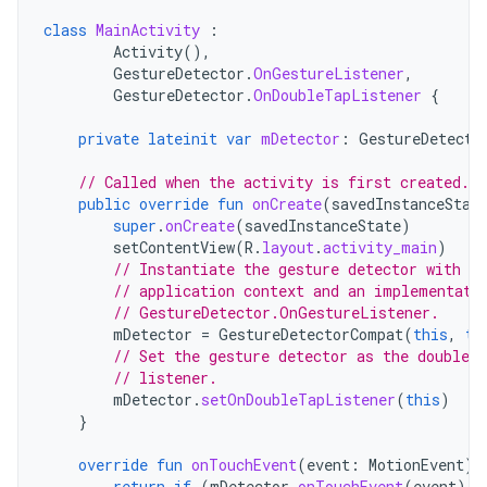
class
MainActivity
:
Activity
(),
GestureDetector
.
OnGestureListener
,
GestureDetector
.
OnDoubleTapListener
{
private
lateinit
var
mDetector
:
GestureDetecto
// Called when the activity is first created.
public
override
fun
onCreate
(
savedInstanceStat
super
.
onCreate
(
savedInstanceState
)
setContentView
(
R
.
layout
.
activity_main
)
// Instantiate the gesture detector with th
// application context and an implementati
// GestureDetector.OnGestureListener.
mDetector
=
GestureDetectorCompat
(
this
,
th
// Set the gesture detector as the double-t
// listener.
mDetector
.
setOnDoubleTapListener
(
this
)
}
override
fun
onTouchEvent
(
event
:
MotionEvent
):
return
if
(
mDetector
.
onTouchEvent
(
event
))