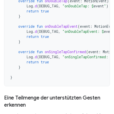
override
fun
onDoubleTap
(
event
:
MotionEvent
):
Log
.
d
(
DEBUG_TAG
,
"onDoubleTap: 
$
event
"
)
return
true
}
override
fun
onDoubleTapEvent
(
event
:
MotionEve
Log
.
d
(
DEBUG_TAG
,
"onDoubleTapEvent: 
$
event
return
true
}
override
fun
onSingleTapConfirmed
(
event
:
Motio
Log
.
d
(
DEBUG_TAG
,
"onSingleTapConfirmed: 
$
return
true
}
}
Eine Teilmenge der unterstützten Gesten
erkennen