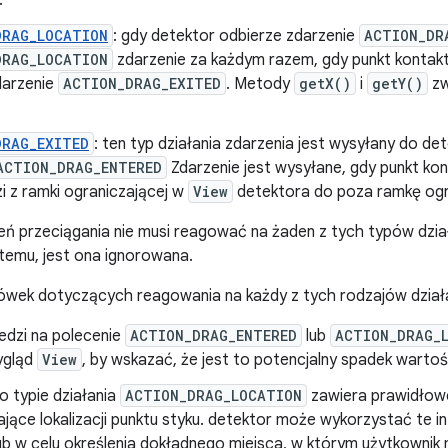
.
DRAG_LOCATION
: gdy detektor odbierze zdarzenie
ACTION_DR
DRAG_LOCATION
zdarzenie za każdym razem, gdy punkt kontakt
darzenie
ACTION_DRAG_EXITED
. Metody
getX()
i
getY()
zw
DRAG_EXITED
: ten typ działania zdarzenia jest wysyłany do de
ACTION_DRAG_ENTERED
Zdarzenie jest wysyłane, gdy punkt kon
i z ramki ograniczającej w
View
detektora do poza ramkę ogr
ń przeciągania nie musi reagować na żaden z tych typów dział
temu, jest ona ignorowana.
zówek dotyczących reagowania na każdy z tych rodzajów dział
dzi na polecenie
ACTION_DRAG_ENTERED
lub
ACTION_DRAG_
ygląd
View
, by wskazać, że jest to potencjalny spadek wartoś
o typie działania
ACTION_DRAG_LOCATION
zawiera prawidłow
ące lokalizacji punktu styku. detektor może wykorzystać te i
ub w celu określenia dokładnego miejsca, w którym użytkownik 