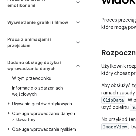
emotikonami
Proces przecią
Wyświetlanie grafiki i filmów
które mogą pow
Praca z animacjami i
przejściami
Rozpoczni
Dodano obsługę dotyku i
Użytkownik rozp
wprowadzania danych
który chcesz pr
W tym przewodniku
Aby obsłużyć t
Informacje o zdarzeniach
ramach zasady
wejściowych
ClipData
. W 
Używanie gestów dotykowych
użyć obiektu
n
Obsługa wprowadzania danych
Na przykład ten
z klawiatury
ImageView
, t
Obsługa wprowadzania rysikiem