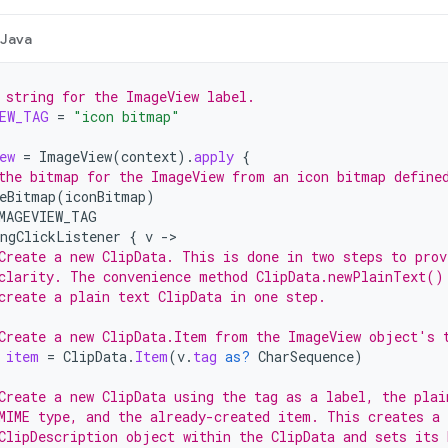
Java
 string for the ImageView label.
EW_TAG
=
"icon bitmap"
ew
=
ImageView
(
context
).
apply
{
the bitmap for the ImageView from an icon bitmap define
eBitmap
(
iconBitmap
)
MAGEVIEW_TAG
ngClickListener
{
v
-
Create a new ClipData. This is done in two steps to prov
clarity. The convenience method ClipData.newPlainText()
create a plain text ClipData in one step.
Create a new ClipData.Item from the ImageView object's 
item
=
ClipData
.
Item
(
v
.
tag
as?
CharSequence
)
Create a new ClipData using the tag as a label, the plai
MIME type, and the already-created item. This creates a 
ClipDescription object within the ClipData and sets its 