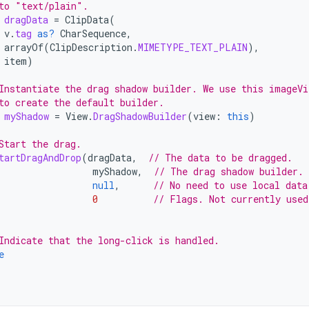
to "text/plain".
dragData
=
ClipData
(
v
.
tag
as?
CharSequence
,
arrayOf
(
ClipDescription
.
MIMETYPE_TEXT_PLAIN
),
item
)
Instantiate the drag shadow builder. We use this imageVi
to create the default builder.
myShadow
=
View
.
DragShadowBuilder
(
view
:
this
)
Start the drag.
tartDragAndDrop
(
dragData
,
// The data to be dragged.
myShadow
,
// The drag shadow builder.
null
,
// No need to use local data
0
// Flags. Not currently used
Indicate that the long-click is handled.
e