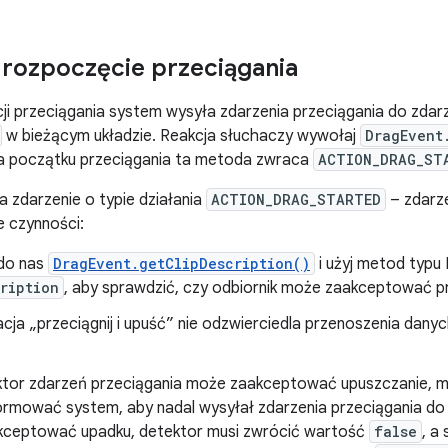
 rozpoczęcie przeciągania
i przeciągania system wysyła zdarzenia przeciągania do zdar
w bieżącym układzie. Reakcja słuchaczy wywołaj
DragEvent
 Na początku przeciągania ta metoda zwraca
ACTION_DRAG_ST
 zdarzenie o typie działania
ACTION_DRAG_STARTED
– zdarze
e czynności:
do nas
DragEvent.getClipDescription()
i użyj metod typ
ription
, aby sprawdzić, czy odbiornik może zaakceptować p
racja „przeciągnij i upuść” nie odzwierciedla przenoszenia d
ektor zdarzeń przeciągania może zaakceptować upuszczanie, 
ormować system, aby nadal wysyłał zdarzenia przeciągania do d
ceptować upadku, detektor musi zwrócić wartość
false
, a