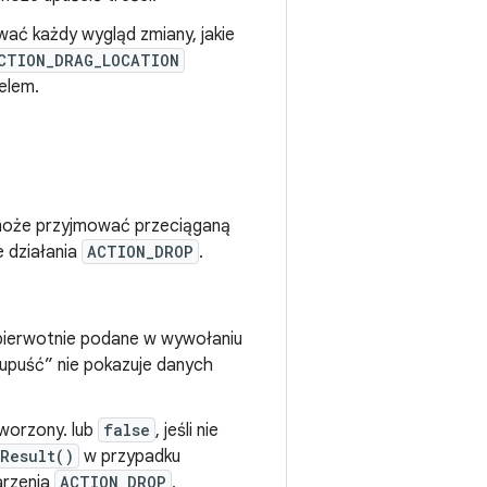
ać każdy wygląd zmiany, jakie
CTION_DRAG_LOCATION
elem.
może przyjmować przeciąganą
e działania
ACTION_DROP
.
 pierwotnie podane w wywołaniu
 i upuść” nie pokazuje danych
tworzony. lub
false
, jeśli nie
Result()
w przypadku
arzenia
ACTION_DROP
,