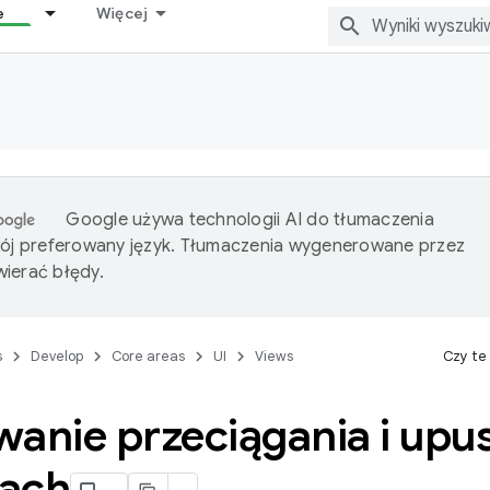
e
Więcej
Google używa technologii AI do tłumaczenia
wój preferowany język. Tłumaczenia wygenerowane przez
ierać błędy.
s
Develop
Core areas
UI
Views
Czy te
wanie przeciągania i upu
ach