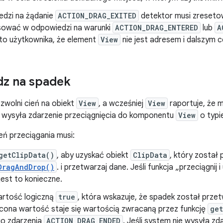
dzi na żądanie
ACTION_DRAG_EXITED
detektor musi zresetow
ować w odpowiedzi na warunki
ACTION_DRAG_ENTERED
lub
A
 to użytkownika, że element
View
nie jest adresem i dalszym c
z na spadek
zwolni cień na obiekt
View
, a wcześniej
View
raportuje, że 
m wysyła zdarzenie przeciągnięcia do komponentu
View
o typi
ń przeciągania musi:
getClipData()
, aby uzyskać obiekt
ClipData
, który został
DragAndDrop()
. i przetwarzaj dane. Jeśli funkcja „przeciągnij
 jest to konieczne.
rtość logiczną
true
, która wskazuje, że spadek został prze
ócona wartość staje się wartością zwracaną przez funkcję
get
o zdarzenia
ACTION_DRAG_ENDED
. Jeśli system nie wysyła zd