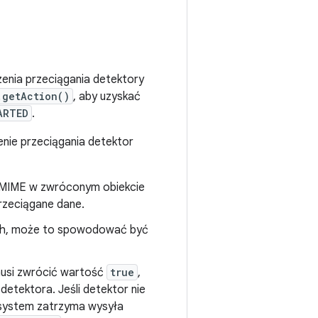
zenia przeciągania detektory
.getAction()
, aby uzyskać
ARTED
.
nie przeciągania detektor
u MIME w zwróconym obiekcie
rzeciągane dane.
anych, może to spowodować być
musi zwrócić wartość
true
,
etektora. Jeśli detektor nie
 system zatrzyma wysyła