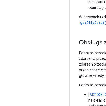
zdarzenia
operację p
W przypadku zd
getClipData(
Obsługa z
Podczas przeci
zdarzenia prze
zdarzeń przecią
przeciągnąć ci
głównie wtedy, 
Podczas przeci
ACTION_
na ekrani