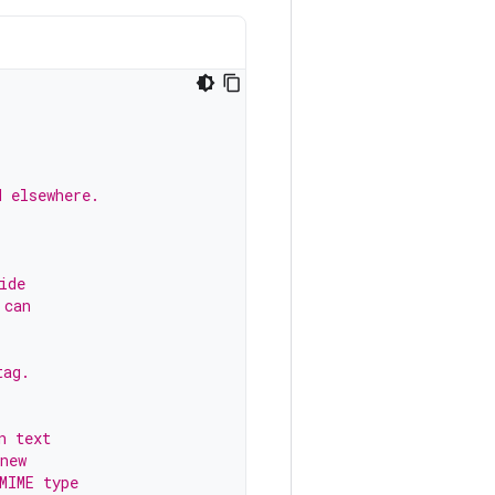
d elsewhere.
ide
 can
tag.
n text
new
MIME type