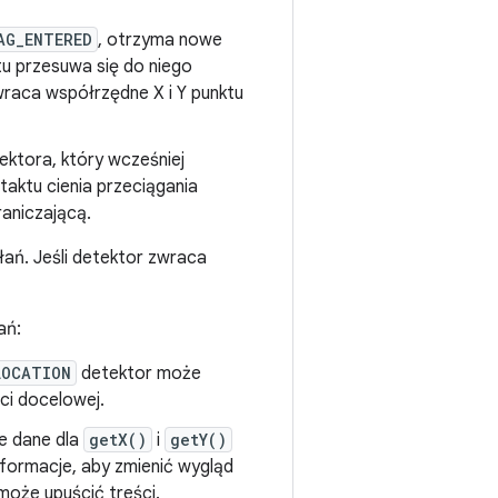
AG_ENTERED
, otrzyma nowe
u przesuwa się do niego
raca współrzędne X i Y punktu
tektora, który wcześniej
taktu cienia przeciągania
aniczającą.
ań. Jeśli detektor zwraca
ań:
LOCATION
detektor może
ci docelowej.
e dane dla
getX()
i
getY()
nformacje, aby zmienić wygląd
może upuścić treści.