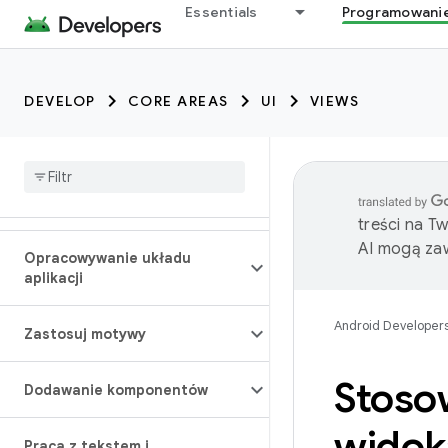
Essentials
Programowani
DEVELOP
CORE AREAS
UI
VIEWS
treści na T
AI mogą zaw
Opracowywanie układu
aplikacji
Android Developer
Zastosuj motywy
Stoso
Dodawanie komponentów
widok
Praca z tekstem i