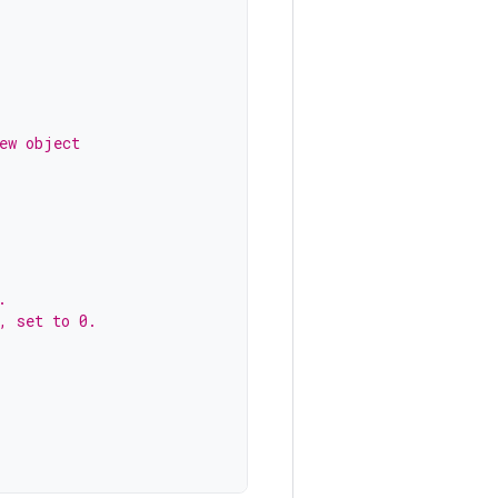
ew object
.
, set to 0.