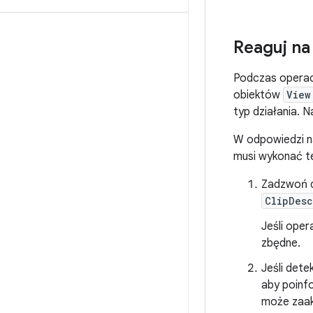
Reaguj na
Podczas operacj
obiektów
View
typ działania.
W odpowiedzi na
musi wykonać t
Zadzwoń 
ClipDesc
Jeśli ope
zbędne.
Jeśli det
aby poinf
może zaak