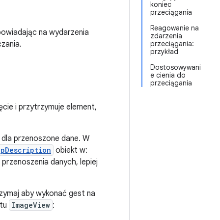
koniec
przeciągania
Reagowanie na
powiadając na wydarzenia
zdarzenia
zania.
przeciągania:
przykład
Dostosowywani
e cienia do
przeciągania
ęcie i przytrzymuje element,
dla przenoszone dane. W
ipDescription
obiekt w:
a przenoszenia danych, lepiej
trzymaj aby wykonać gest na
ntu
ImageView
: