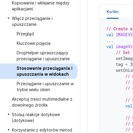
Kopiowanie i wklejanie między
aplikacjami
Kotlin
Włącz przeciąganie i
upuszczanie
// Create a
Przegląd
val
IMAGEVI
...
Kluczowe pojęcia
val
imageVi
// Set 
Drop
Helper upraszczający
setImag
przeciąganie i upuszczanie
tag
=
I
Stosowanie przeciągania i
setOnLo
upuszczania w widokach
// 
// 
Przeciąganie i upuszczanie w
// 
trybie wielu okien
Akceptuj treści multimedialne z
// 
dowolnego źródła
val
Stosuj reakcje dotykowe
// 
(dotykowe)
// 
// 
Korzystanie z edytorów metod