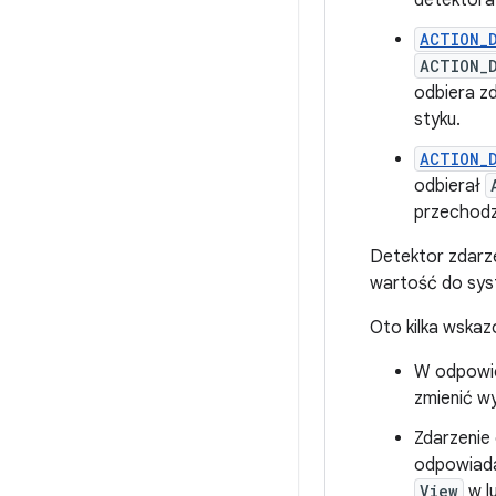
detektora
ACTION_
ACTION_
odbiera z
styku.
ACTION_
odbierał
przechodz
Detektor zdarze
wartość do sys
Oto kilka wska
W odpowie
zmienić w
Zdarzenie 
odpowiadaj
View
w l