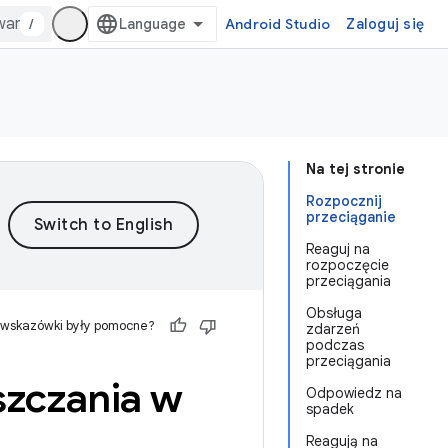
/
Android Studio
Zaloguj się
Na tej stronie
Rozpocznij
przeciąganie
Reaguj na
rozpoczęcie
przeciągania
Obsługa
 wskazówki były pomocne?
zdarzeń
podczas
przeciągania
szczania w
Odpowiedz na
spadek
Reagują na