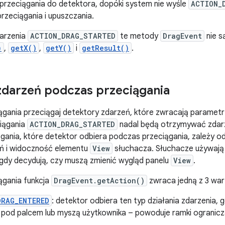
 przeciągania do detektora, dopóki system nie wyśle
ACTION_
rzeciągania i upuszczania.
arzenia
ACTION_DRAG_STARTED
te metody
DragEvent
nie s
)
,
getX()
,
getY()
i
getResult()
.
darzeń podczas przeciągania
ągania przeciągaj detektory zdarzeń, które zwracają paramet
ciągania
ACTION_DRAG_STARTED
nadal będą otrzymywać zdarz
gania, które detektor odbiera podczas przeciągania, zależy od 
eń i widoczność elementu
View
słuchacza. Słuchacze używają 
gdy decydują, czy muszą zmienić wygląd panelu
View
.
ągania funkcja
DragEvent.getAction()
zwraca jedną z 3 war
DRAG_ENTERED
: detektor odbiera ten typ działania zdarzenia, 
e pod palcem lub myszą użytkownika – powoduje ramki ogranic