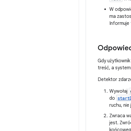
W odpowie
ma zastos
Informuje
Odpowied
Gdy użytkownik 
treść, a syste
Detektor zdarze
Wywołaj
do
start
ruchu, nie
Zwraca wa
jest. Zwr
końcoweg