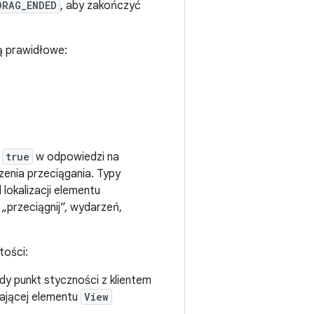
DRAG_ENDED
, aby zakończyć
ą prawidłowe:
r
true
w odpowiedzi na
enia przeciągania. Typy
lokalizacji elementu
„przeciągnij”, wydarzeń,
tości:
gdy punkt styczności z klientem
zającej elementu
View