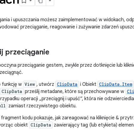
gania i upuszczania możesz zaimplementować w widokach, od
odować przeciąganie, reagowanie i zużywanie zdarzeń upuszc
j przeciąganie
oczyna przeciąganie gestem, zwykle przez dotknięcie lub klikni
zeciągnąć.
ę funkcję w
View
, utwórz
ClipData
i Obiekt
ClipData.Item
ClipData
prześlij metadane, które są przechowywane w
Cl
przypadku operacji „przeciągnij i upuść”, która nie odzwierciedl
ull
zamiast rzeczywistego obiektu.
 fragment kodu pokazuje, jak zareagować na kliknięcie & przy
worząc obiekt
ClipData
zawierający tag (lub etykieta) eleme