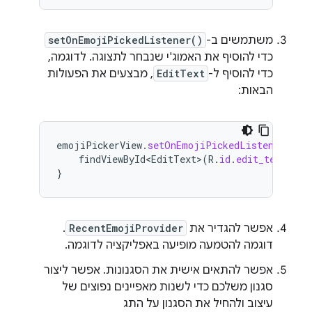
משתמשים ב-
setOnEmojiPickedListener()
כדי להוסיף את האמוג'י שנבחר לתצוגה. לדוגמה,
כדי להוסיף ל-
EditText
, מבצעים את הפעולות
הבאות:
emojiPickerView
.
setOnEmojiPickedListener
{
findViewById<EditText>
(
R
.
id
.
edit_text
).
ap
}
אפשר להגדיר את
RecentEmojiProvider
.
דוגמה להטמעה מופיעה באפליקציה לדוגמה.
אפשר להתאים אישית את הסגנונות. אפשר ליצור
סגנון משלכם כדי לשנות מאפיינים נפוצים של
עיצוב ולהחיל את הסגנון על התג