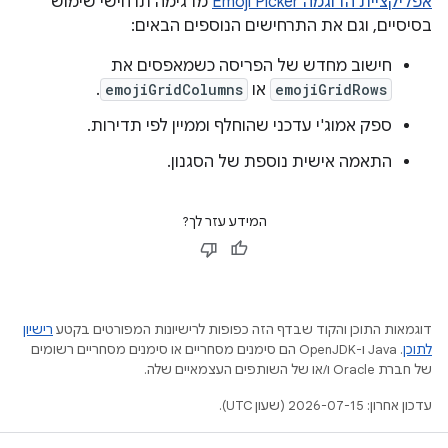
אפליקציית הדוגמה Emoji Picker
מדגימה תרחישי שימוש
בסיסיים, וגם את התרחישים הנוספים הבאים:
חישוב מחדש של הפריסה כשמאפסים את
emojiGridRows
או
emojiGridColumns
.
ספק אמוג'י עדכני שהוחלף וממיין לפי תדירות.
התאמה אישית נוספת של הסגנון.
המידע עזר לך?
דוגמאות התוכן והקוד שבדף הזה כפופות לרישיונות המפורטים בקטע
רישיון
לתוכן
.‏ Java ו-OpenJDK הם סימנים מסחריים או סימנים מסחריים רשומים
של חברת Oracle ו/או של השותפים העצמאיים שלה.
עדכון אחרון: 2026-07-15 (שעון UTC).