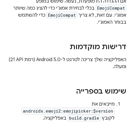
אם ההגדרה הזו מופעלת, נעשה שימוש במופע
EmojiCompat
בכלי לבחירת אמוג'י כדי להציג כמה שיותר
אמוג'י. עם זאת, לא צריך
EmojiCompat
כדי להשתמש
בבוחר האמוג'י.
דרישות מוקדמות
האפליקציה שלך צריכה לטרגט ל-Android 5.0 (רמת API‏ 21)
ומעלה.
שימוש בספרייה
מייבאים את
androidx.emoji2:emojipicker:$version
לקובץ
build.gradle
באפליקציה.