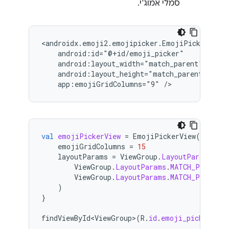
סמלי אמוג'י.
app:emojiGridColumns="9"
val
emojiPickerView
=
EmojiPickerView
(
context
emojiGridColumns
=
15
layoutParams
=
ViewGroup
.
LayoutParams
(
ViewGroup
.
LayoutParams
.
MATCH_PARENT
,
ViewGroup
.
LayoutParams
.
MATCH_PARENT
)
}
findViewById<ViewGroup>
(
R
.
id
.
emoji_picker_lay