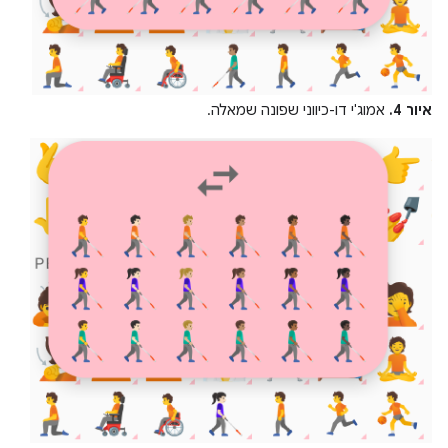
איור 4.
אמוג'י דו-כיווני שפונה שמאלה.