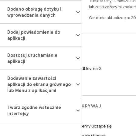
Treść strony i umieszczo
lub zastrzeżonymi znakam
Dodano obsługę dotyku i
wprowadzania danych
Ostatnia aktualizacja: 
Dodaj powiadomienia do
aplikacji
Dostosuj uruchamianie
aplikacji
X
Obserwuj @AndroidDev na X
Dodawanie zawartości
aplikacji do ekranu głównego
lub Menu z aplikacjami
WIĘCEJ INFORMACJI O
ODKRYWAJ
Twórz zgodne wstecznie
ANDROIDZIE
interfejsy
Gry
Android
Systemy uczące się
Android dla firm
Zdrowie i fitness