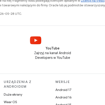
ne na niej fragmenty kodu podlegają licencjom opisanym w
Licencji na treści
i towarowymi należącymi do firmy Oracle lub jej podmiotów stowarzyszony
2026-05-28 UTC.
YouTube
Zajrzyj na kanał Android
Developers w YouTube
URZĄDZENIA Z
WERSJE
ANDROIDEM
Android 17
Duże ekrany
Android 16
Wear OS
Android 15