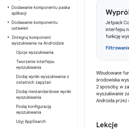
Dodawanie komponentu paska
Wypró
aplikacji
Dodawanie komponentu
Jetpack Co
ustawień
interfejsu 
funkcję wy
Zintegruj komponent
wyszukiwania na Androidzie
Filtrowani
Opcje wyszukiwania
Tworzenie interfejsu
wyszukiwania
Wbudowane funk
Dodaj wyniki wyszukiwania z
środowiska wys
ostatnich zapytań
2 sposoby, w za
Dodaj niestandardowe wyniki
wyszukiwanie 
wyszukiwania
Androida przez
Podaj konfigurację
wyszukiwania
Użyj App
Search
Lekcje