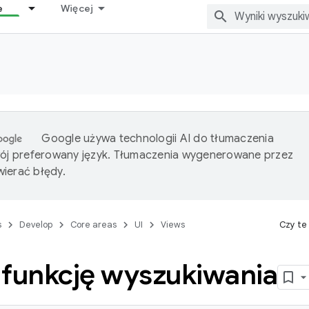
e
Więcej
Google używa technologii AI do tłumaczenia
wój preferowany język. Tłumaczenia wygenerowane przez
ierać błędy.
s
Develop
Core areas
UI
Views
Czy te
 funkcję wyszukiwania