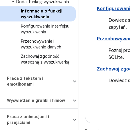
Dodaj funkcję wyszukiwania
Konfigurowani
Informacje o funkcji
wyszukiwania
Dowiedz si
Konfigurowanie interfejsu
zapytań.
wyszukiwania
Przechowywan
Przechowywanie i
wyszukiwanie danych
Poznaj pr
Zachowaj zgodność
SQLite.
wsteczną z wyszukiwarką
Zachowaj zgo
Praca z tekstem i
Dowiedz s
emotikonami
Wyświetlanie grafiki i filmów
Praca z animacjami i
przejściami