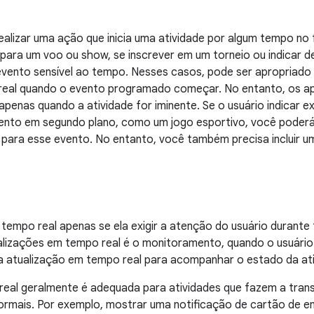
ealizar uma ação que inicia uma atividade por algum tempo no 
para um voo ou show, se inscrever em um torneio ou indicar d
evento sensível ao tempo. Nesses casos, pode ser apropriad
eal quando o evento programado começar. No entanto, os ap
penas quando a atividade for iminente. Se o usuário indicar e
ento em segundo plano, como um jogo esportivo, você poder
 para esse evento. No entanto, você também precisa incluir 
empo real apenas se ela exigir a atenção do usuário durante 
alizações em tempo real é o monitoramento, quando o usuário 
 a atualização em tempo real para acompanhar o estado da ati
eal geralmente é adequada para atividades que fazem a trans
normais. Por exemplo, mostrar uma notificação de cartão de 