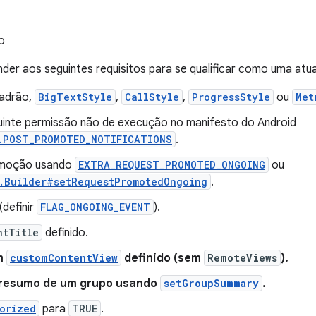
o
nder aos seguintes requisitos para se qualificar como uma atu
padrão,
BigTextStyle
,
CallStyle
,
ProgressStyle
ou
Met
eguinte permissão não de execução no manifesto do Android
.POST_PROMOTED_NOTIFICATIONS
.
romoção usando
EXTRA_REQUEST_PROMOTED_ONGOING
ou
.Builder#setRequestPromotedOngoing
.
(definir
FLAG_ONGOING_EVENT
).
ntTitle
definido.
m
customContentView
definido (sem
RemoteViews
).
 resumo de um grupo usando
setGroupSummary
.
orized
para
TRUE
.