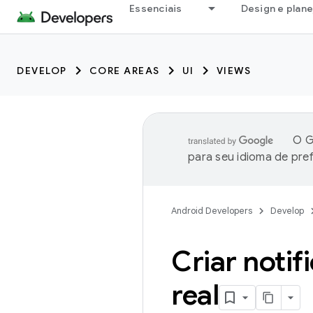
Essenciais
Design e plan
DEVELOP
CORE AREAS
UI
VIEWS
O G
para seu idioma de pre
Android Developers
Develop
Criar noti
real