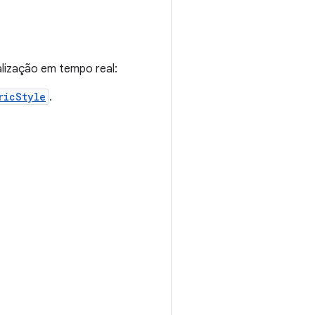
alização em tempo real:
ricStyle
.