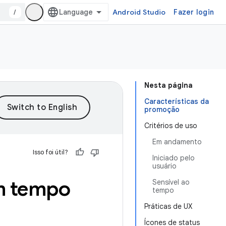
/
Android Studio
Fazer login
Nesta página
Características da
promoção
Critérios de uso
Em andamento
Isso foi útil?
Iniciado pelo
usuário
em tempo
Sensível ao
tempo
Práticas de UX
Ícones de status