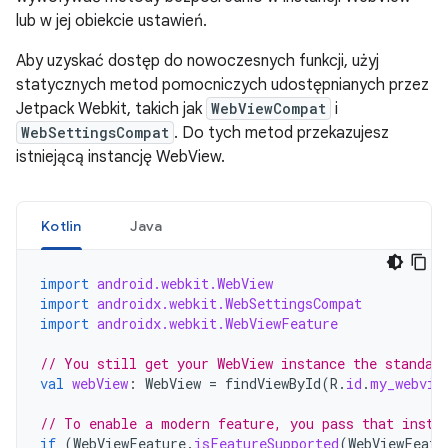
lub w jej obiekcie ustawień.
Aby uzyskać dostęp do nowoczesnych funkcji, użyj
statycznych metod pomocniczych udostępnianych przez
Jetpack Webkit, takich jak
WebViewCompat
i
WebSettingsCompat
. Do tych metod przekazujesz
istniejącą instancję WebView.
Kotlin
Java
import
android.webkit.WebView
import
androidx.webkit.WebSettingsCompat
import
androidx.webkit.WebViewFeature
// You still get your WebView instance the standar
val
webView
:
WebView
=
findViewById
(
R
.
id
.
my_webvie
// To enable a modern feature, you pass that insta
if
(
WebViewFeature
.
isFeatureSupported
(
WebViewFeatu