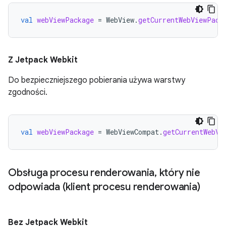
val
webViewPackage
=
WebView
.
getCurrentWebViewPack
Z Jetpack Webkit
Do bezpieczniejszego pobierania używa warstwy
zgodności.
val
webViewPackage
=
WebViewCompat
.
getCurrentWebVi
Obsługa procesu renderowania
,
który nie
odpowiada (klient procesu renderowania)
Bez Jetpack Webkit