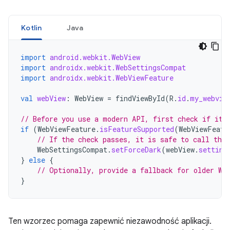
Kotlin
Java
import
android.webkit.WebView
import
androidx.webkit.WebSettingsCompat
import
androidx.webkit.WebViewFeature
val
webView
:
WebView
=
findViewById
(
R
.
id
.
my_webvie
// Before you use a modern API, first check if it 
if
(
WebViewFeature
.
isFeatureSupported
(
WebViewFeatu
// If the check passes, it is safe to call the
WebSettingsCompat
.
setForceDark
(
webView
.
setting
}
else
{
// Optionally, provide a fallback for older We
}
Ten wzorzec pomaga zapewnić niezawodność aplikacji.