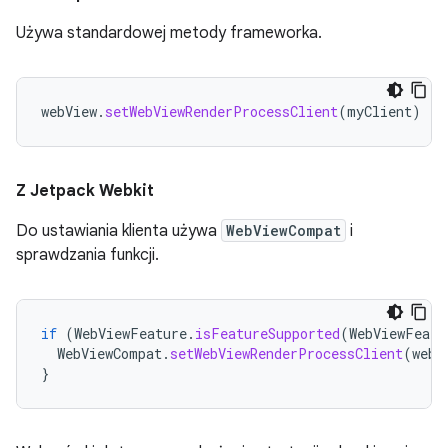
Używa standardowej metody frameworka.
webView
.
setWebViewRenderProcessClient
(
myClient
)
Z Jetpack Webkit
Do ustawiania klienta używa
WebViewCompat
i
sprawdzania funkcji.
if
(
WebViewFeature
.
isFeatureSupported
(
WebViewFeatu
WebViewCompat
.
setWebViewRenderProcessClient
(
webV
}