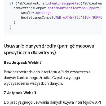
if
(
WebViewFeature
.
isFeatureSupported
(
WebViewFeatu
WebSettingsCompat
.
setWebAuthenticationSupport
(
webView
.
settings
,
WebSettingsCompat
.
WEB_AUTHENTICATION_SUPPOR
)
}
Usuwanie danych źródła (pamięć masowa
specyficzna dla witryny)
Bez Jetpack Webkit
Brak bezpośredniego interfejsu API do czyszczenia
danych konkretnego źródła. Często wymaga
wyczyszczenia wszystkich danych.
Z Jetpack Webkit
Do precyzyjnego usuwania danych używa interfejsów API