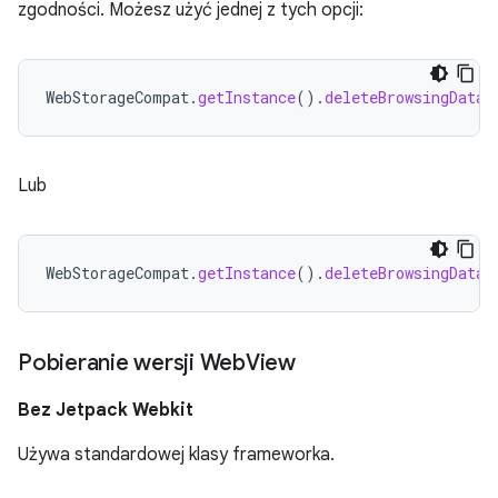
zgodności. Możesz użyć jednej z tych opcji:
WebStorageCompat
.
getInstance
().
deleteBrowsingData
(
Lub
WebStorageCompat
.
getInstance
().
deleteBrowsingDataF
Pobieranie wersji Web
View
Bez Jetpack Webkit
Używa standardowej klasy frameworka.