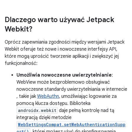
Dlaczego warto używać Jetpack
Webkit?
Oprócz zapewniania zgodności między wersjami Jetpack
Webkit oferuje też nowe i nowoczesne interfejsy API,
które mogą uprościć tworzenie aplikacji i zwiększyć jej
funkcjonalność:
Umożliwia nowoczesne uwierzytelnianie
:
WebView może bezproblemowo obsługiwać
nowoczesne standardy uwierzytelniania w internecie
, takie jak
WebAuthn
, umożliwiając logowanie za
pomocą klucza dostępu. Biblioteka
androidx.webkit
daje pełną kontrolę nad tą
integracją dzięki metodzie
WebSettingsCompat.setWebAuthenticationSupp
ort()
, której możesz użyć do skonfigurowania