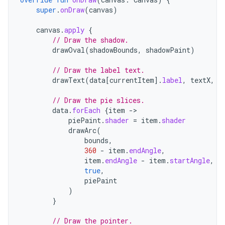
super
.
onDraw
(
canvas
)
canvas
.
apply
{
// Draw the shadow.
drawOval
(
shadowBounds
,
shadowPaint
)
// Draw the label text.
drawText
(
data
[
currentItem
]
.
label
,
textX
,
t
// Draw the pie slices.
data
.
forEach
{
item
-
piePaint
.
shader
=
item
.
shader
drawArc
(
bounds
,
360
-
item
.
endAngle
,
item
.
endAngle
-
item
.
startAngle
,
true
,
piePaint
)
}
// Draw the pointer.