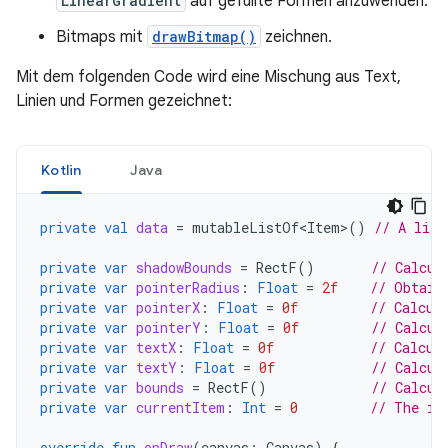
LinearGradient
auf gefüllte Formen anzuwenden.
Bitmaps mit
drawBitmap()
zeichnen.
Mit dem folgenden Code wird eine Mischung aus Text,
Linien und Formen gezeichnet:
Kotlin
Java
private
val
data
=
mutableListOf<Item>
()
// A list
private
var
shadowBounds
=
RectF
()
// Calcul
private
var
pointerRadius
:
Float
=
2f
// Obtain
private
var
pointerX
:
Float
=
0f
// Calcul
private
var
pointerY
:
Float
=
0f
// Calcul
private
var
textX
:
Float
=
0f
// Calcul
private
var
textY
:
Float
=
0f
// Calcul
private
var
bounds
=
RectF
()
// Calcul
private
var
currentItem
:
Int
=
0
// The in
override
fun
onDraw
(
canvas
:
Canvas
)
{