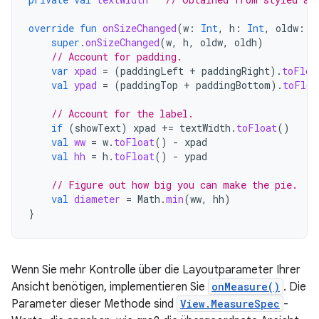
override
fun
onSizeChanged
(
w
:
Int
,
h
:
Int
,
oldw
:
I
super
.
onSizeChanged
(
w
,
h
,
oldw
,
oldh
)
// Account for padding.
var
xpad
=
(
paddingLeft
+
paddingRight
).
toFloa
val
ypad
=
(
paddingTop
+
paddingBottom
).
toFloa
// Account for the label.
if
(
showText
)
xpad
+=
textWidth
.
toFloat
()
val
ww
=
w
.
toFloat
()
-
xpad
val
hh
=
h
.
toFloat
()
-
ypad
// Figure out how big you can make the pie.
val
diameter
=
Math
.
min
(
ww
,
hh
)
}
Wenn Sie mehr Kontrolle über die Layoutparameter Ihrer
Ansicht benötigen, implementieren Sie
onMeasure()
. Die
Parameter dieser Methode sind
View.MeasureSpec
-