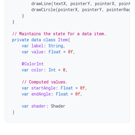
drawLine
(
textX
,
pointerY
,
pointerX
,
pointe
drawCircle
(
pointerX
,
pointerY
,
pointerRadi
}
}
// Maintains the state for a data item.
private
data
class
Item
(
var
label
:
String
,
var
value
:
Float
=
0f
,
@ColorInt
var
color
:
Int
=
0
,
// Computed values.
var
startAngle
:
Float
=
0f
,
var
endAngle
:
Float
=
0f
,
var
shader
:
Shader
)