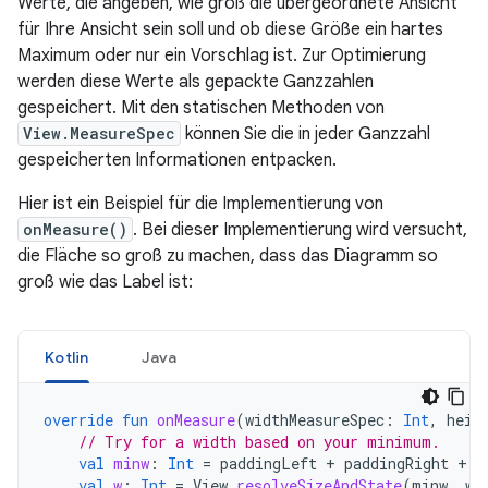
Werte, die angeben, wie groß die übergeordnete Ansicht
für Ihre Ansicht sein soll und ob diese Größe ein hartes
Maximum oder nur ein Vorschlag ist. Zur Optimierung
werden diese Werte als gepackte Ganzzahlen
gespeichert. Mit den statischen Methoden von
View.MeasureSpec
können Sie die in jeder Ganzzahl
gespeicherten Informationen entpacken.
Hier ist ein Beispiel für die Implementierung von
onMeasure()
. Bei dieser Implementierung wird versucht,
die Fläche so groß zu machen, dass das Diagramm so
groß wie das Label ist:
Kotlin
Java
override
fun
onMeasure
(
widthMeasureSpec
:
Int
,
heig
// Try for a width based on your minimum.
val
minw
:
Int
=
paddingLeft
+
paddingRight
+
s
val
w
:
Int
=
View
.
resolveSizeAndState
(
minw
,
wi