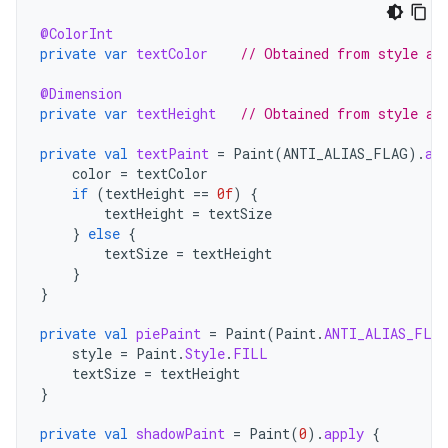
@ColorInt
private
var
textColor
// Obtained from style at
@Dimension
private
var
textHeight
// Obtained from style at
private
val
textPaint
=
Paint
(
ANTI_ALIAS_FLAG
).
ap
color
=
textColor
if
(
textHeight
==
0f
)
{
textHeight
=
textSize
}
else
{
textSize
=
textHeight
}
}
private
val
piePaint
=
Paint
(
Paint
.
ANTI_ALIAS_FLA
style
=
Paint
.
Style
.
FILL
textSize
=
textHeight
}
private
val
shadowPaint
=
Paint
(
0
).
apply
{