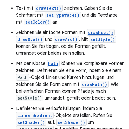
Text mit
drawText()
zeichnen. Geben Sie die
Schriftart mit
setTypeface()
und die Textfarbe
mit
setColor()
an.
Zeichnen Sie einfache Formen mit
drawRect()
,
drawOval()
und
drawArc()
. Mit
setStyle()
können Sie festlegen, ob die Formen gefüllt,
umrandet oder beides sein sollen.
Mit der Klasse
Path
können Sie komplexere Formen
zeichnen. Definieren Sie eine Form, indem Sie einem
Path
-Objekt Linien und Kurven hinzufügen, und
zeichnen Sie die Form dann mit
drawPath()
. Wie
bei einfachen Formen können Pfade je nach
setStyle()
umrandet, gefüllt oder beides sein.
Definieren Sie Verlaufsfüllungen, indem Sie
LinearGradient
-Objekte erstellen. Rufen Sie
setShader()
auf,
setShader()
um