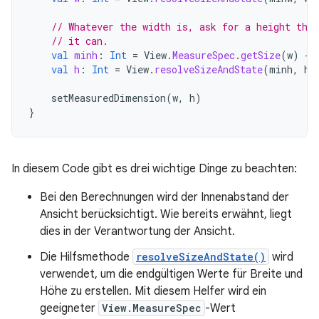
// Whatever the width is, ask for a height that
// it can.
val
minh
:
Int
=
View
.
MeasureSpec
.
getSize
(
w
)
-
val
h
:
Int
=
View
.
resolveSizeAndState
(
minh
,
he
setMeasuredDimension
(
w
,
h
)
}
In diesem Code gibt es drei wichtige Dinge zu beachten:
Bei den Berechnungen wird der Innenabstand der
Ansicht berücksichtigt. Wie bereits erwähnt, liegt
dies in der Verantwortung der Ansicht.
Die Hilfsmethode
resolveSizeAndState()
wird
verwendet, um die endgültigen Werte für Breite und
Höhe zu erstellen. Mit diesem Helfer wird ein
geeigneter
View.MeasureSpec
-Wert