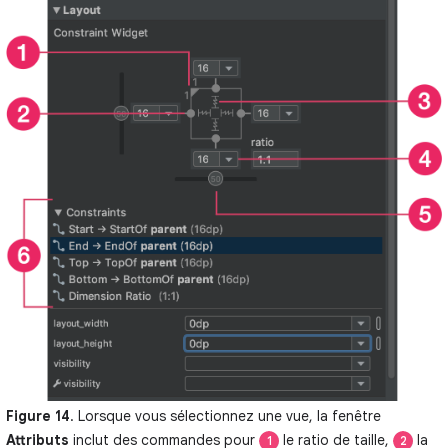
Figure 14
. Lorsque vous sélectionnez une vue, la fenêtre
Attributs
inclut des commandes pour
le ratio de taille,
la
1
2