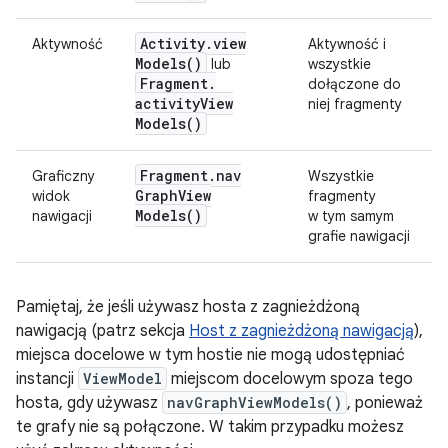
Activity
.
view
Aktywność
Aktywność i
Models(
)
lub
wszystkie
Fragment
.
dołączone do
activity
View
niej fragmenty
Models(
)
Fragment
.
nav
Graficzny
Wszystkie
Graph
View
widok
fragmenty
Models(
)
nawigacji
w tym samym
grafie nawigacji
Pamiętaj, że jeśli używasz hosta z zagnieżdżoną
nawigacją (patrz sekcja
Host z zagnieżdżoną nawigacją
),
miejsca docelowe w tym hostie nie mogą udostępniać
instancji
ViewModel
miejscom docelowym spoza tego
hosta, gdy używasz
navGraphViewModels()
, ponieważ
te grafy nie są połączone. W takim przypadku możesz