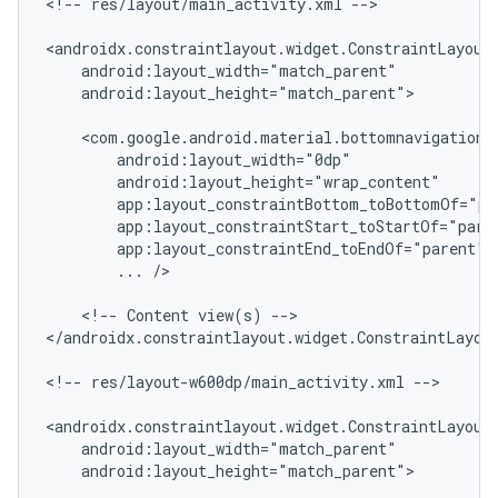
<!--
res/layout/main_activity.xml
-->

android:layout_height="match_parent">

...
/>

<!--
Content
view(s)
-->

</androidx.constraintlayout.widget.ConstraintLayout
<!--
res/layout-w600dp/main_activity.xml
-->

android:layout_height="match_parent">
