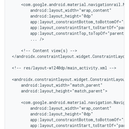
...
/>

<!--
Content
view(s)
-->

</androidx.constraintlayout.widget.ConstraintLayout
<!--
res/layout-w1240dp/main_activity.xml
-->

android:layout_height="match_parent">
