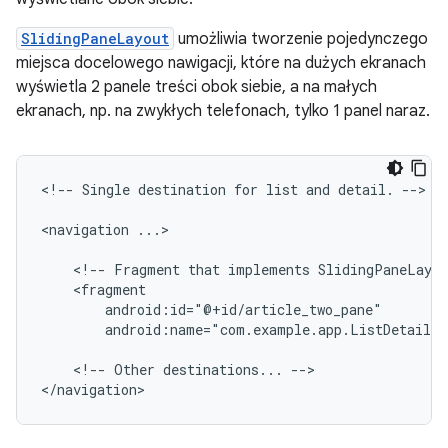
SlidingPaneLayout
umożliwia tworzenie pojedynczego
miejsca docelowego nawigacji, które na dużych ekranach
wyświetla 2 panele treści obok siebie, a na małych
ekranach, np. na zwykłych telefonach, tylko 1 panel naraz.
<!--
Single
destination
for
list
and
detail.
-->

<navigation
...>

<!--
Fragment
that
implements
SlidingPaneLayou
android:name="com.example.app.ListDetailT
<!--
Other
destinations...
-->
