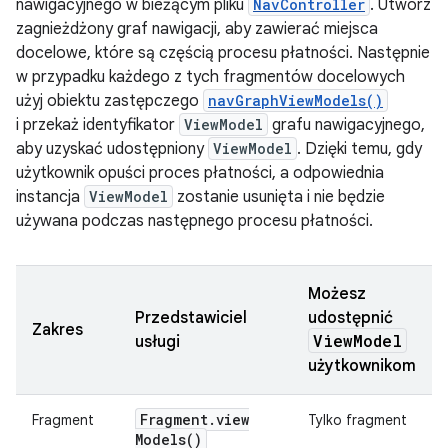
nawigacyjnego w bieżącym pliku
NavController
. Utwórz
zagnieżdżony graf nawigacji, aby zawierać miejsca
docelowe, które są częścią procesu płatności. Następnie
w przypadku każdego z tych fragmentów docelowych
użyj obiektu zastępczego
navGraphViewModels()
i przekaż identyfikator
ViewModel
grafu nawigacyjnego,
aby uzyskać udostępniony
ViewModel
. Dzięki temu, gdy
użytkownik opuści proces płatności, a odpowiednia
instancja
ViewModel
zostanie usunięta i nie będzie
używana podczas następnego procesu płatności.
Możesz
Przedstawiciel
udostępnić
Zakres
View
Model
usługi
użytkownikom
Fragment
.
view
Fragment
Tylko fragment
Models(
)