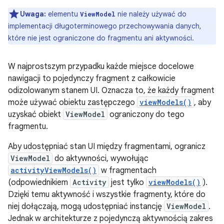
Uwaga:
elementu
nie należy używać do
ViewModel
implementacji długoterminowego przechowywania danych,
które nie jest ograniczone do fragmentu ani aktywności.
W najprostszym przypadku każde miejsce docelowe
nawigacji to pojedynczy fragment z całkowicie
odizolowanym stanem UI. Oznacza to, że każdy fragment
może używać obiektu zastępczego
viewModels()
, aby
uzyskać obiekt
ViewModel
ograniczony do tego
fragmentu.
Aby udostępniać stan UI między fragmentami, ogranicz
ViewModel
do aktywności, wywołując
activityViewModels()
w fragmentach
(odpowiednikiem
Activity
jest tylko
viewModels()
).
Dzięki temu aktywność i wszystkie fragmenty, które do
niej dołączają, mogą udostępniać instancję
ViewModel
.
Jednak w architekturze z pojedynczą aktywnością zakres