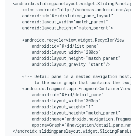
android:layout_height="match_parent">

android:layout_gravity="start"/>

<!--
Detail
pane
is
a
nested
navigation
host.
to
the
main
graph
that
contains
the
two_p
app:navGraph="@navigation/detail_pane_nav_