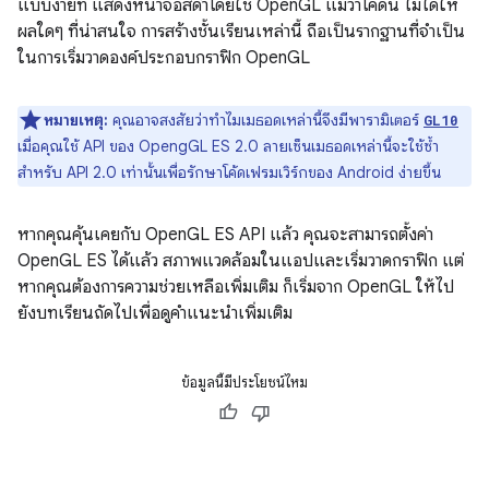
แบบง่ายที่ แสดงหน้าจอสีดำโดยใช้ OpenGL แม้ว่าโค้ดนี้ ไม่ได้ให้
ผลใดๆ ที่น่าสนใจ การสร้างชั้นเรียนเหล่านี้ ถือเป็นรากฐานที่จำเป็น
ในการเริ่มวาดองค์ประกอบกราฟิก OpenGL
หมายเหตุ:
คุณอาจสงสัยว่าทำไมเมธอดเหล่านี้จึงมีพารามิเตอร์
GL10
เมื่อคุณใช้ API ของ OpengGL ES 2.0 ลายเซ็นเมธอดเหล่านี้จะใช้ซ้ำ
สำหรับ API 2.0 เท่านั้นเพื่อรักษาโค้ดเฟรมเวิร์กของ Android ง่ายขึ้น
หากคุณคุ้นเคยกับ OpenGL ES API แล้ว คุณจะสามารถตั้งค่า
OpenGL ES ได้แล้ว สภาพแวดล้อมในแอปและเริ่มวาดกราฟิก แต่
หากคุณต้องการความช่วยเหลือเพิ่มเติม ก็เริ่มจาก OpenGL ให้ไป
ยังบทเรียนถัดไปเพื่อดูคำแนะนำเพิ่มเติม
ข้อมูลนี้มีประโยชน์ไหม