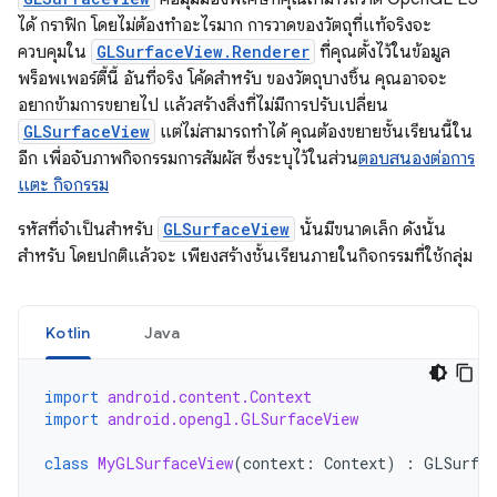
ได้ กราฟิก โดยไม่ต้องทำอะไรมาก การวาดของวัตถุที่แท้จริงจะ
ควบคุมใน
GLSurfaceView.Renderer
ที่คุณตั้งไว้ในข้อมูล
พร็อพเพอร์ตี้นี้ อันที่จริง โค้ดสำหรับ ของวัตถุบางชิ้น คุณอาจจะ
อยากข้ามการขยายไป แล้วสร้างสิ่งที่ไม่มีการปรับเปลี่ยน
GLSurfaceView
แต่ไม่สามารถทำได้ คุณต้องขยายชั้นเรียนนี้ใน
อีก เพื่อจับภาพกิจกรรมการสัมผัส ซึ่งระบุไว้ในส่วน
ตอบสนองต่อการ
แตะ กิจกรรม
รหัสที่จำเป็นสำหรับ
GLSurfaceView
นั้นมีขนาดเล็ก ดังนั้น
สำหรับ โดยปกติแล้วจะ เพียงสร้างชั้นเรียนภายในกิจกรรมที่ใช้กลุ่ม
Kotlin
Java
import
android.content.Context
import
android.opengl.GLSurfaceView
class
MyGLSurfaceView
(
context
:
Context
)
:
GLSurfac