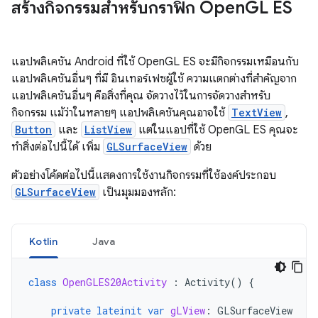
สร้างกิจกรรมสำหรับกราฟิก Open
GL ES
แอปพลิเคชัน Android ที่ใช้ OpenGL ES จะมีกิจกรรมเหมือนกับ
แอปพลิเคชันอื่นๆ ที่มี อินเทอร์เฟซผู้ใช้ ความแตกต่างที่สำคัญจาก
แอปพลิเคชันอื่นๆ คือสิ่งที่คุณ จัดวางไว้ในการจัดวางสำหรับ
กิจกรรม แม้ว่าในหลายๆ แอปพลิเคชันคุณอาจใช้
TextView
,
Button
และ
ListView
แต่ในแอปที่ใช้ OpenGL ES คุณจะ
ทำสิ่งต่อไปนี้ได้ เพิ่ม
GLSurfaceView
ด้วย
ตัวอย่างโค้ดต่อไปนี้แสดงการใช้งานกิจกรรมที่ใช้องค์ประกอบ
GLSurfaceView
เป็นมุมมองหลัก:
Kotlin
Java
class
OpenGLES20Activity
:
Activity
()
{
private
lateinit
var
gLView
:
GLSurfaceView