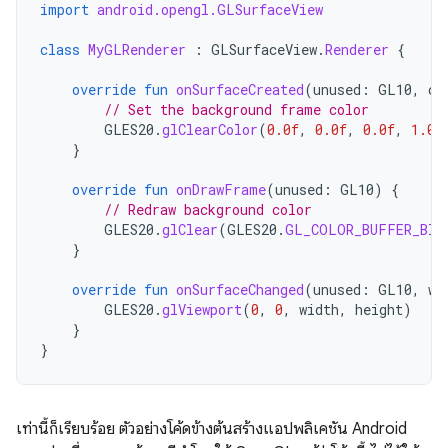
import
android.opengl.GLSurfaceView
class
MyGLRenderer
:
GLSurfaceView
.
Renderer
{
override
fun
onSurfaceCreated
(
unused
:
GL10
,
co
// Set the background frame color
GLES20
.
glClearColor
(
0.0f
,
0.0f
,
0.0f
,
1.0f
}
override
fun
onDrawFrame
(
unused
:
GL10
)
{
// Redraw background color
GLES20
.
glClear
(
GLES20
.
GL_COLOR_BUFFER_BIT
}
override
fun
onSurfaceChanged
(
unused
:
GL10
,
wi
GLES20
.
glViewport
(
0
,
0
,
width
,
height
)
}
}
เท่านี้ก็เรียบร้อย ตัวอย่างโค้ดข้างต้นสร้างแอปพลิเคชัน Android