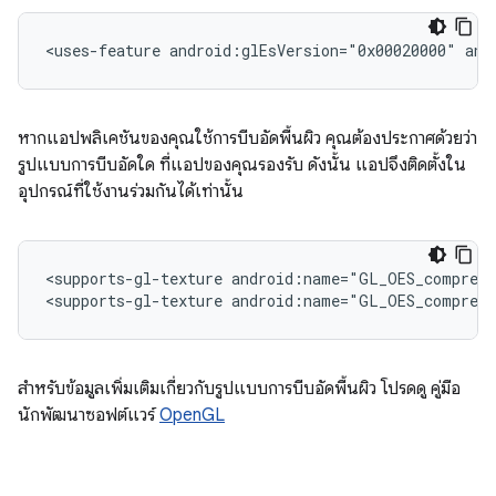
<uses-feature
android:glEsVersion="0x00020000"
and
หากแอปพลิเคชันของคุณใช้การบีบอัดพื้นผิว คุณต้องประกาศด้วยว่า
รูปแบบการบีบอัดใด ที่แอปของคุณรองรับ ดังนั้น แอปจึงติดตั้งใน
อุปกรณ์ที่ใช้งานร่วมกันได้เท่านั้น
<supports-gl-texture
android:name="GL_OES_compress
<supports-gl-texture
android:name="GL_OES_compress
สำหรับข้อมูลเพิ่มเติมเกี่ยวกับรูปแบบการบีบอัดพื้นผิว โปรดดู คู่มือ
นักพัฒนาซอฟต์แวร์
OpenGL