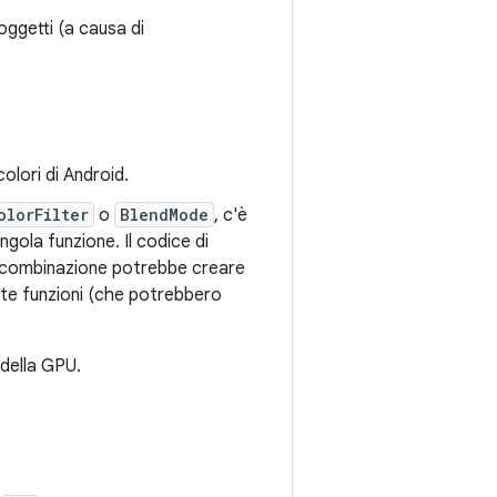
oggetti (a causa di
olori di Android.
olorFilter
o
BlendMode
, c'è
ola funzione. Il codice di
di combinazione potrebbe creare
ste funzioni (che potrebbero
 della GPU.