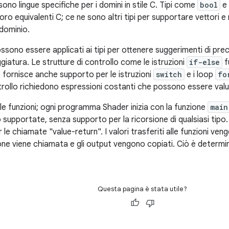
no lingue specifiche per i domini in stile C. Tipi come
bool
e
oro equivalenti C; ce ne sono altri tipi per supportare vettori 
 dominio.
possono essere applicati ai tipi per ottenere suggerimenti di pre
giatura. Le strutture di controllo come le istruzioni
if-else
f
gio fornisce anche supporto per le istruzioni
switch
e i loop
fo
ntrollo richiedono espressioni costanti che possono essere valu
e funzioni; ogni programma Shader inizia con la funzione
main
 supportate, senza supporto per la ricorsione di qualsiasi tipo. 
le chiamate "value-return". I valori trasferiti alle funzioni ven
one viene chiamata e gli output vengono copiati. Ciò è determin
Questa pagina è stata utile?