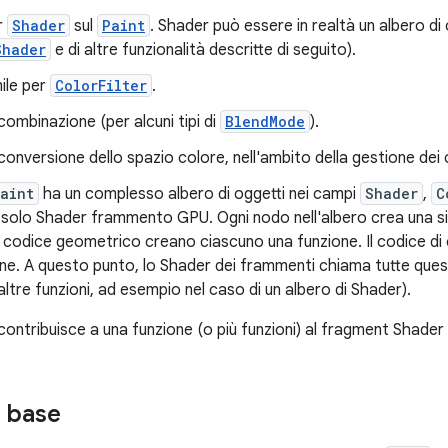
r
Shader
sul
Paint
. Shader può essere in realtà un albero di 
Shader
e di altre funzionalità descritte di seguito).
ile per
ColorFilter
.
combinazione (per alcuni tipi di
BlendMode
).
conversione dello spazio colore, nell'ambito della gestione dei c
aint
ha un complesso albero di oggetti nei campi
Shader
,
C
solo Shader frammento GPU. Ogni nodo nell'albero crea una sing
 il codice geometrico creano ciascuno una funzione. Il codice 
ne. A questo punto, lo Shader dei frammenti chiama tutte que
ltre funzioni, ad esempio nel caso di un albero di Shader).
contribuisce a una funzione (o più funzioni) al fragment Shader
i base