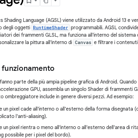
 Shading Language (AGSL) viene utilizzato da Android 13 e versi
degli oggetti
RuntimeShader
programmabili. AGSL condivide 
atori dei frammenti GLSL, ma funziona all'interno del sistema d
onalizzare la pittura all'interno di
Canvas
e filtrare i contenut
l funzionamento
L fanno parte della più ampia pipeline grafica di Android. Quan
accelerazione GPU, assembla un singolo Shader di frammenti GP
to ombreggiatore include in genere diversi pezzi. Ad esempio:
e un pixel cade all'interno o all'esterno della forma disegnata
icato l'anti-aliasing).
 un pixel rientra o meno all'interno o all'esterno dell'area di rit
ng possibile per i pixel del bordo).