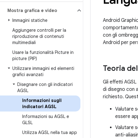
Mostra grafica e video
Android Graphics
Immagini statiche
comportamento 
Aggiungere controlli per la
con gli ombreggi
riproduzione di contenuti
Android per pers
multimediali
Usare la funzionalità Picture in
picture (PIP)
Teoria de
Utilizzare immagini ed elementi
grafici avanzati
Gli effetti AGS
Disegnare con gli indicatori
di disegno con 
AGSL
richiesto. Ques
Informazioni sugli
indicatori AGSL
Valutare s
essere appl
Informazioni su AGSL e
GLSL
Valutare se
Utilizza AGSL nella tua app
anti-aliasi