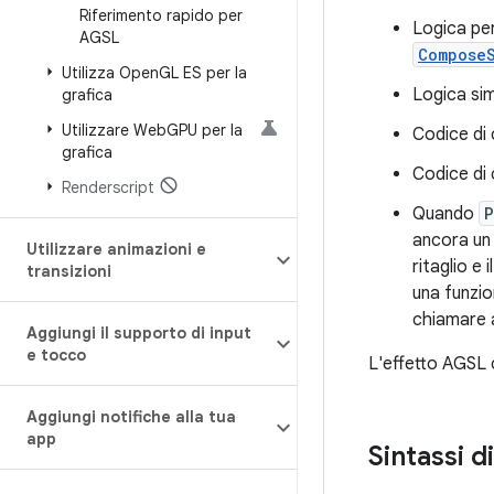
Riferimento rapido per
Logica pe
AGSL
Compose
Utilizza Open
GL ES per la
Logica sim
grafica
Utilizzare Web
GPU per la
Codice di 
grafica
Codice di 
Renderscript
Quando
P
ancora un 
Utilizzare animazioni e
ritaglio e
transizioni
una funzio
chiamare a
Aggiungi il supporto di input
e tocco
L'effetto AGSL 
Aggiungi notifiche alla tua
app
Sintassi d