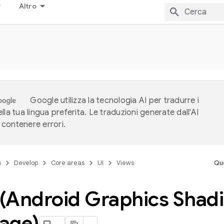
Altro
Google utilizza la tecnologia AI per tradurre i
lla tua lingua preferita. Le traduzioni generate dall'AI
contenere errori.
s
Develop
Core areas
UI
Views
Que
(Android Graphics Shad
age)