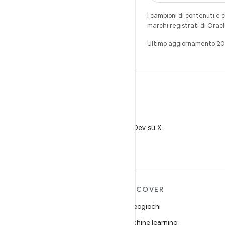
I campioni di contenuti e 
marchi registrati di Oracl
Ultimo aggiornamento 2
X
Segui @AndroidDev su X
ULTERIORI
DISCOVER
INFORMAZIONI SU
Videogiochi
ANDROID
Machine learning