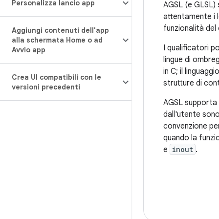
Personalizza lancio app
AGSL (e GLSL) so
attentamente i l
funzionalità del
Aggiungi contenuti dell'app
alla schermata Home o ad
I qualificatori 
Avvio app
lingue di ombreg
in C; il linguag
Crea UI compatibili con le
strutture di co
versioni precedenti
AGSL supporta l
dall'utente sono
convenzione per 
quando la funzi
e
inout
.