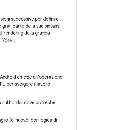
oni successive per definire il
gran parte della sua sintassi
i rendering della grafica
i
View
.
do Android emette un'operazione
U per svolgere il lavoro
 (o sul bordo, dove potrebbe
aglio (di nuovo, con logica di