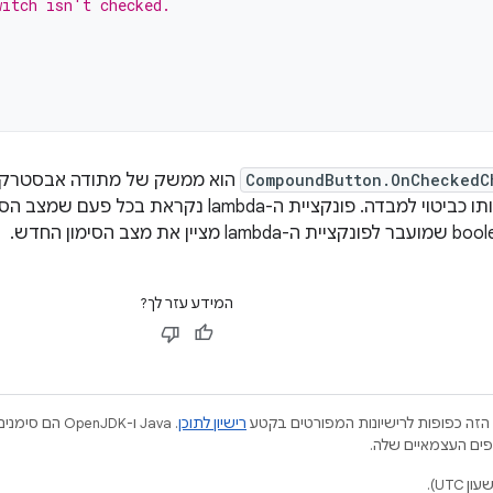
witch isn't checked.
CompoundButton.OnCheckedC
הוא ממשק של מתודה אבסטרקטי
ונקציית ה-lambda נקראת בכל פעם שמצב הסימון משתנה, והערך של
המידע עזר לך?
הזה כפופות לרישיונות המפורטים בקטע
רישיון לתוכן
.‏ Java ו-JDK