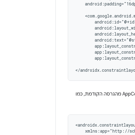
android:padding="16dp
app:layout_const
AppCompat מהגרסה הקודמת, כמו
<androidx.constraintlayo