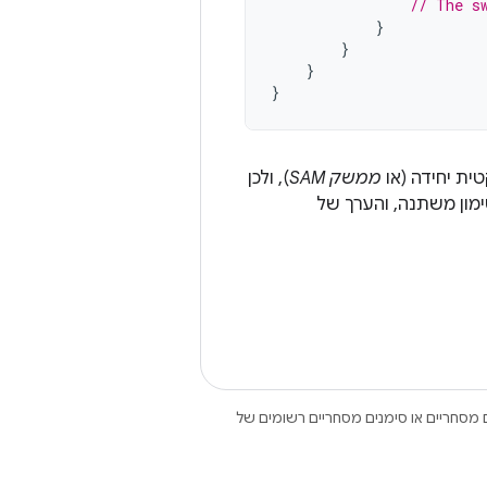
// The s
}
}
}
}
ת יחידה (או
ממשק SAM
), ולכן
Open הם סימנים מסחריים או סימנים מסחריים רשומים של