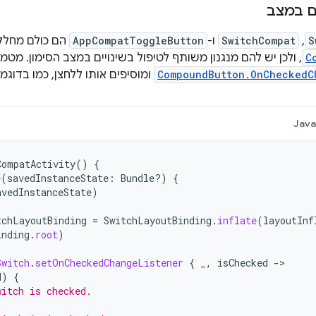
ים במצב
S
,‏
SwitchCompat
ו-
AppCompatToggleButton
הם כולם מחלק
C
, ולכן יש להם מנגנון משותף לטיפול בשינויים במצב הסימון. מטמ
CompoundButton.OnCheckedC
ומוסיפים אותו ללחצן, כמו בדוגמ
Jav
CompatActivity
()
{
e
(
savedInstanceState
:
Bundle?)
{
avedInstanceState
)
tchLayoutBinding
=
SwitchLayoutBinding
.
inflate
(
layoutInf
inding
.
root
)
Switch
.
setOnCheckedChangeListener
{
_
,
isChecked
->
d
)
{
witch is checked.