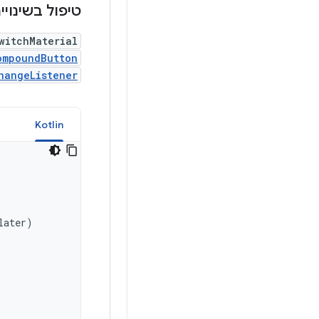
טיפול בשינוי
witchMaterial
ompoundButton
hangeListener
a
Kotlin
later
)