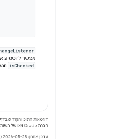
hangeListener
אפשר להטמיע אותו כביטוי למבדה. פ
isChecked
boolean שמועבר לפונקציית ה-lambda מציין את מצב הסימון החדש.
דוגמאות התוכן והקוד שבדף 
חברת Oracle ו/או של השותפים העצמאיים שלה.
עדכון אחרון: 2026-05-28 (שעון UTC).