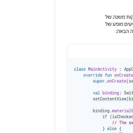
ות משנה של
יעים מופע של
ה הבאה:
class
MainActivity
:
App
override
fun
onCreat
super
.
onCreate
(
s
val
binding
:
Swi
setContentView
(
b
binding
.
material
if
(
isChecke
// The s
}
else
{