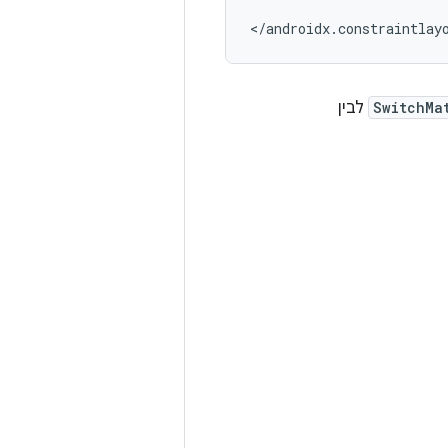
SwitchMa
לבין