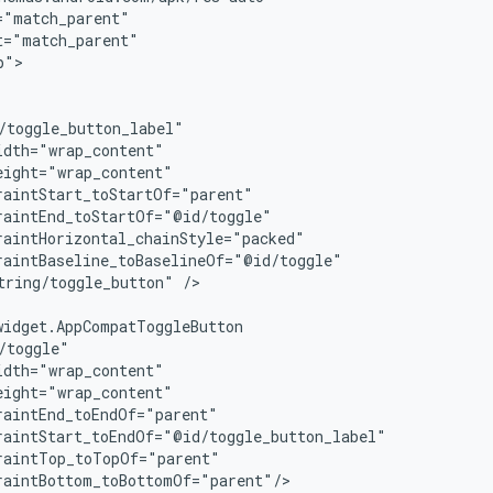
">

tring/toggle_button"
/>

raintBottom_toBottomOf="parent"/>
