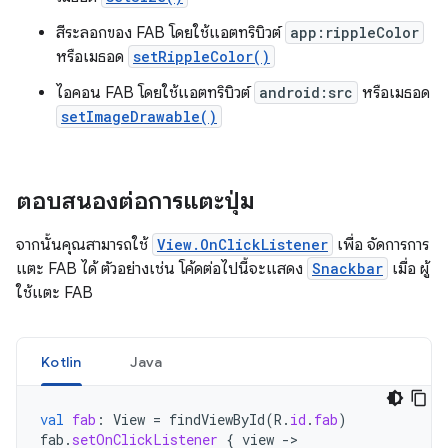
สีระลอกของ FAB โดยใช้แอตทริบิวต์
app:rippleColor
หรือเมธอด
setRippleColor()
ไอคอน FAB โดยใช้แอตทริบิวต์
android:src
หรือเมธอด
setImageDrawable()
ตอบสนองต่อการแตะปุ่ม
จากนั้นคุณสามารถใช้
View.OnClickListener
เพื่อ จัดการการ
แตะ FAB ได้ ตัวอย่างเช่น โค้ดต่อไปนี้จะแสดง
Snackbar
เมื่อ ผู้
ใช้แตะ FAB
Kotlin
Java
val
fab
:
View
=
findViewById
(
R
.
id
.
fab
)
fab
.
setOnClickListener
{
view
->