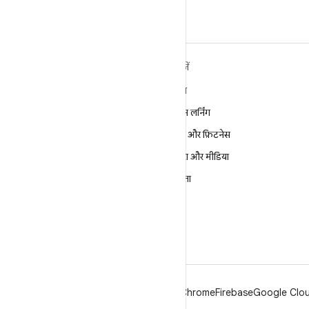
ANDROID के बारे में ज़्यादा
खोजें
जानें
गेमिंग
Android
मशीन लर्निंग
Android for Enterprise
सेहत और फ़िटनेस
सुरक्षा
कैमरा और मीडिया
सोर्स
निजता
समाचार
5G
ब्लॉग
पॉडकास्ट
Android
Chrome
Firebase
Google Cloud