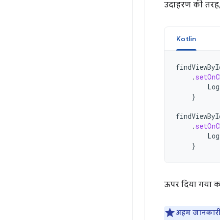
उदाहरण की तरह,
Kotlin
findViewByI
.
setOnC
Log
}
findViewByI
.
setOnC
Log
}
ऊपर दिया गया कोड
अहम जानकारी