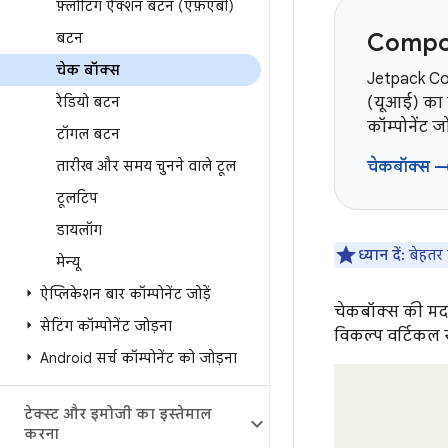
फ़्लोटिंग ऐक्शन बटन (एफ़एबी)
Compos
बटन
चेक बॉक्स
Jetpack Co
रेडियो बटन
(यूआई) का 
कॉम्पोनेंट ज
टॉगल बटन
तारीख और समय चुनने वाले टूल
चेकबॉक्स 
टूलटिप
डायलॉग
ध्यान दें:
बेहतर 
मेन्यू
ऐप्लिकेशन बार कॉम्पोनेंट जोड़ें
चेकबॉक्स की मदद 
सेटिंग कॉम्पोनेंट जोड़ना
विकल्प वर्टिकल सू
Android सर्च कॉम्पोनेंट को जोड़ना
टेक्स्ट और इमोजी का इस्तेमाल
करना