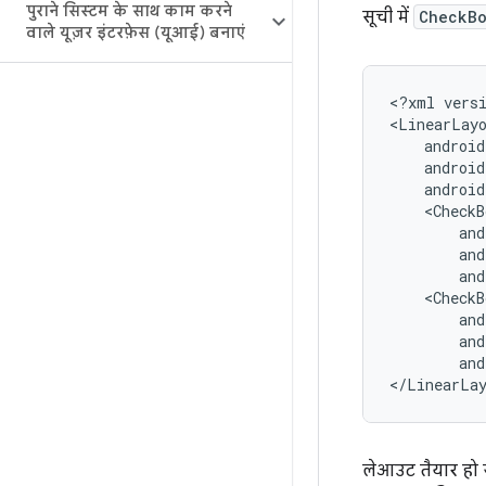
पुराने सिस्टम के साथ काम करने
सूची में
CheckB
वाले यूज़र इंटरफ़ेस (यूआई) बनाएं
<?xml
vers
<LinearLay
<CheckB
and
<CheckB
and
</LinearLa
लेआउट तैयार हो 