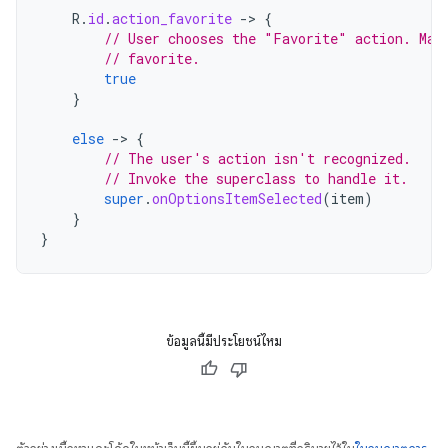
R
.
id
.
action_favorite
-
>
{
// User chooses the "Favorite" action. Mar
// favorite.
true
}
else
-
>
{
// The user's action isn't recognized.
// Invoke the superclass to handle it.
super
.
onOptionsItemSelected
(
item
)
}
}
ข้อมูลนี้มีประโยชน์ไหม