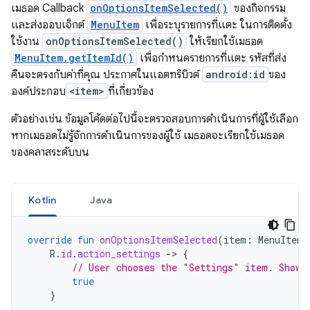
เมธอด Callback
onOptionsItemSelected()
ของกิจกรรม
และส่งออบเจ็กต์
MenuItem
เพื่อระบุรายการที่แตะ ในการติดตั้ง
ใช้งาน
onOptionsItemSelected()
ให้เรียกใช้เมธอด
MenuItem.getItemId()
เพื่อกำหนดรายการที่แตะ รหัสที่ส่ง
คืนจะตรงกับค่าที่คุณ ประกาศในแอตทริบิวต์
android:id
ของ
องค์ประกอบ
<item>
ที่เกี่ยวข้อง
ตัวอย่างเช่น ข้อมูลโค้ดต่อไปนี้จะตรวจสอบการดำเนินการที่ผู้ใช้เลือก
หากเมธอดไม่รู้จักการดำเนินการของผู้ใช้ เมธอดจะเรียกใช้เมธอด
ของคลาสระดับบน
Kotlin
Java
override
fun
onOptionsItemSelected
(
item
:
MenuItem
)
R
.
id
.
action_settings
-
>
{
// User chooses the "Settings" item. Show 
true
}