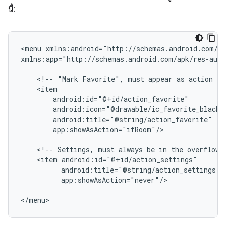
นี้:
<menu
xmlns:android="http://schemas.android.com/ap
xmlns:app="http://schemas.android.com/apk/res-auto
<!--
"Mark
Favorite",
must
appear
as
action
bu
app:showAsAction="ifRoom"/>

<!--
Settings,
must
always
be
in
the
overflow.
<item
app:showAsAction="never"/>

</menu>