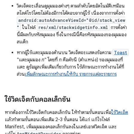
วิดเจ็ตจะเลื่อนดูมุมมองต่างๆ ตามลำดับโดยอัตโนมัติเหมือน
สไลด์โชว์โดยไม่ต้องมีการโต้ตอบจากผู้ใช้ เนื่องจากการตั้งค่า
android:autoAdvanceViewId="@id/stack_view
"
ในไฟล์
res/xml/stackwidgetinfo.xml
การตั้งค่า
นี้มีผลกับรหัสมุมมอง ซึ่งในกรณีนี้คือรหัสมุมมองของมุมมอง
สแต็ก
หากผู้ใช้แตะมุมมองด้านบน วิดเจ็ตจะแสดงข้อความ
Toast
"แตะมุมมอง
n
" โดยที่
n
คือดัชนี (ตำแหน่ง) ของมุมมองที่
แตะ ดูข้อมูลเพิ่มเติมเกี่ยวกับการ ใช้ลักษณะการทำงานได้ที่
ส่วน
เพิ่มลักษณะการทำงานให้กับ รายการแต่ละรายการ
ใช้วิดเจ็ตกับคอลเล็กชัน
หากต้องการใช้วิดเจ็ตกับคอลเล็กชัน ให้ทำตามขั้นตอนเพื่อ
ใช้วิดเจ็ต
แล้วทำตามขั้นตอนเพิ่มเติม 2-3 ขั้นตอน ได้แก่ แก้ไขไฟล์
Manifest, เพิ่มมุมมองคอลเล็กชันลงในเลย์เอาต์วิดเจ็ต และ
AppWidgetProvider