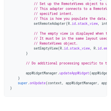
// Set up the RemoteViews object to us
// This adapter connects to a RemoteVi
// specified intent.
// This is how you populate the data.
setRemoteAdapter
(
R
.
id
.
stack_view
,
inte
// The empty view is displayed when th
// It must be in the same layout used 
// RemoteViews object.
setEmptyView
(
R
.
id
.
stack_view
,
R
.
id
.
emp
}
// Do additional processing specific to thi
appWidgetManager
.
updateAppWidget
(
appWidget
}
super
.
onUpdate
(
context
,
appWidgetManager
,
appW
}