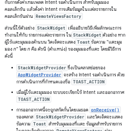
กับการตั้งค่าเทมเพลต Intent รอดำเนินการ สำหรับมุมมอง
คอลเล็กชัน แล้วตั้งค่า Intent การเติมข้อมูลในแต่ละรายการใน
คอลเล็กชันผ่าน
RemoteViewsFactory
ส่วนนี้ใช้ตัวอย่าง
StackWidget
เพื่ออธิบายวิธีเพิ่มลักษณะการ
ทำงานให้กับ รายการแต่ละรายการ ใน
StackWidget
ตัวอย่าง หาก
ผู้ใช้แตะมุมมองด้านบน วิดเจ็ตจะแสดง
Toast
ข้อความ "แตะมุม
มอง
n
" โดย
n
คือ ดัชนี (ตำแหน่ง) ของมุมมองที่แตะ โดยมีวิธีการ
ดังนี้
StackWidgetProvider
ซึ่งเป็นคลาสย่อยของ
AppWidgetProvider
จะสร้าง Intent รอดำเนินการ ด้วย
การดำเนินการที่กำหนดเองชื่อ
TOAST_ACTION
เมื่อผู้ใช้แตะมุมมอง ระบบจะเรียกใช้ Intent และออกอากาศ
TOAST_ACTION
การออกอากาศนี้จะถูกสกัดกั้นโดยเมธอด
onReceive()
ของคลาส
StackWidgetProvider
และวิดเจ็ตจะแสดง
ข้อความ
Toast
สำหรับมุมมองที่แตะ ข้อมูลสำหรับรายการ
RemoteViewsFactory