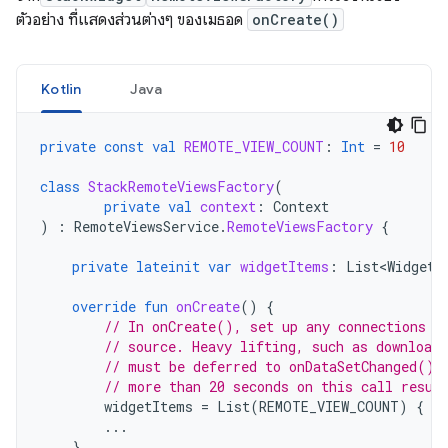
ตัวอย่าง ที่แสดงส่วนต่างๆ ของเมธอด
onCreate()
Kotlin
Java
private
const
val
REMOTE_VIEW_COUNT
:
Int
=
10
class
StackRemoteViewsFactory
(
private
val
context
:
Context
)
:
RemoteViewsService
.
RemoteViewsFactory
{
private
lateinit
var
widgetItems
:
List<WidgetI
override
fun
onCreate
()
{
// In onCreate(), set up any connections o
// source. Heavy lifting, such as downloadi
// must be deferred to onDataSetChanged() 
// more than 20 seconds on this call resul
widgetItems
=
List
(
REMOTE_VIEW_COUNT
)
{
in
...
}