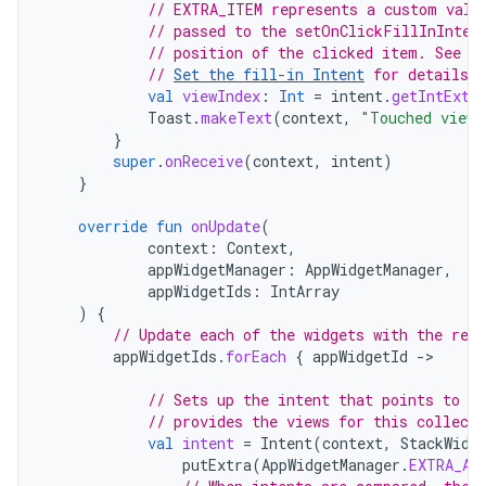
// EXTRA_ITEM represents a custom valu
// passed to the setOnClickFillInInten
// position of the clicked item. See S
// 
Set the fill-in Intent
 for details.
val
viewIndex
:
Int
=
intent
.
getIntExtr
Toast
.
makeText
(
context
,
"Touched view 
}
super
.
onReceive
(
context
,
intent
)
}
override
fun
onUpdate
(
context
:
Context
,
appWidgetManager
:
AppWidgetManager
,
appWidgetIds
:
IntArray
)
{
// Update each of the widgets with the rem
appWidgetIds
.
forEach
{
appWidgetId
->
// Sets up the intent that points to th
// provides the views for this collecti
val
intent
=
Intent
(
context
,
StackWidg
putExtra
(
AppWidgetManager
.
EXTRA_AP