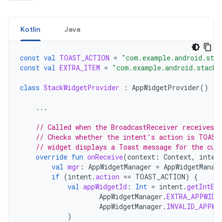
Kotlin
Java
const
val
TOAST_ACTION
=
"com.example.android.sta
const
val
EXTRA_ITEM
=
"com.example.android.stackw
class
StackWidgetProvider
:
AppWidgetProvider
()
{
...
// Called when the BroadcastReceiver receives a
// Checks whether the intent's action is TOAST
// widget displays a Toast message for the cur
override
fun
onReceive
(
context
:
Context
,
inten
val
mgr
:
AppWidgetManager
=
AppWidgetManag
if
(
intent
.
action
==
TOAST_ACTION
)
{
val
appWidgetId
:
Int
=
intent
.
getIntEx
AppWidgetManager
.
EXTRA_APPWIDG
AppWidgetManager
.
INVALID_APPWI
)