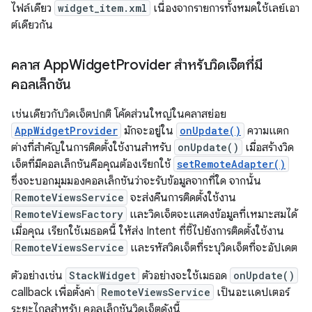
ไฟล์เดียว
widget_item.xml
เนื่องจากรายการทั้งหมดใช้เลย์เอา
ต์เดียวกัน
คลาส App
Widget
Provider สำหรับวิดเจ็ตที่มี
คอลเล็กชัน
เช่นเดียวกับวิดเจ็ตปกติ โค้ดส่วนใหญ่ในคลาสย่อย
AppWidgetProvider
มักจะอยู่ใน
onUpdate()
ความแตก
ต่างที่สำคัญในการติดตั้งใช้งานสำหรับ
onUpdate()
เมื่อสร้างวิด
เจ็ตที่มีคอลเล็กชันคือคุณต้องเรียกใช้
setRemoteAdapter()
ซึ่งจะบอกมุมมองคอลเล็กชันว่าจะรับข้อมูลจากที่ใด จากนั้น
RemoteViewsService
จะส่งคืนการติดตั้งใช้งาน
RemoteViewsFactory
และวิดเจ็ตจะแสดงข้อมูลที่เหมาะสมได้
เมื่อคุณ เรียกใช้เมธอดนี้ ให้ส่ง Intent ที่ชี้ไปยังการติดตั้งใช้งาน
RemoteViewsService
และรหัสวิดเจ็ตที่ระบุวิดเจ็ตที่จะอัปเดต
ตัวอย่างเช่น
StackWidget
ตัวอย่างจะใช้เมธอด
onUpdate()
callback เพื่อตั้งค่า
RemoteViewsService
เป็นอะแดปเตอร์
ระยะไกลสำหรับ คอลเล็กชันวิดเจ็ตดังนี้