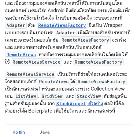
และเนื่องจากมุมมองคอลเล็กชันเหล่านี้ได้รับการสนับสนุนโดย
อแดปเตอร์ เฟรมเวิร์ก Android จึงต้องมีสถาปัตยกรรมเพิ่มเติมเพื่อ
รองรับการใช้งานในวิดเจ็ต ในบริบทของวิดเจ็ต ระบบจะแทนที่
Adapter
ด้วย
RemoteViewsFactory
ซึ่งเป็น Wrapper
แบบบางรอบอินเทอร์เฟซ
Adapter
เมื่อมีการขอสำหรับ รายการที่
เฉพาะเจาะจงในคอลเล็กชัน
RemoteViewsFactory
จะสร้าง
และแสดง รายการสำหรับคอลเล็กชันเป็นออบเจ็กต์
RemoteViews
หากต้องการรวมมุมมองคอลเล็กชันในวิดเจ็ต ให้
ใช้
RemoteViewsService
และ
RemoteViewsFactory
RemoteViewsService
เป็นบริการที่ช่วยให้อะแดปเตอร์ระยะ
ไกลขอออบเจ็กต์
RemoteViews
ได้
RemoteViewsFactory
เป็นอินเทอร์เฟซสำหรับอะแดปเตอร์ ระหว่าง Collection View
เช่น
ListView
,
GridView
และ
StackView
กับข้อมูลพื้น
ฐานสำหรับมุมมองนั้น จาก
StackWidget
ตัวอย่าง
ต่อไปนี้คือ
ตัวอย่างโค้ด Boilerplate เพื่อใช้บริการและ อินเทอร์เฟซนี้
Kotlin
Java