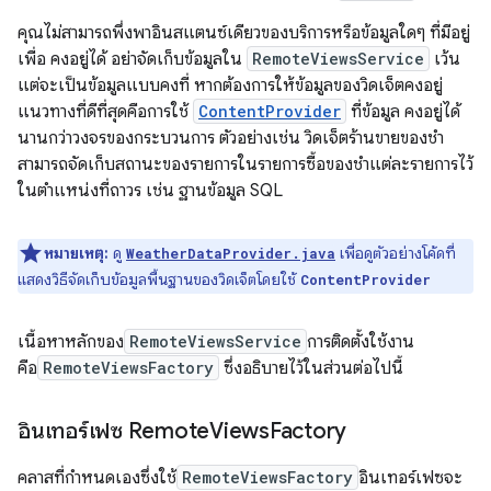
คุณไม่สามารถพึ่งพาอินสแตนซ์เดียวของบริการหรือข้อมูลใดๆ ที่มีอยู่
เพื่อ คงอยู่ได้ อย่าจัดเก็บข้อมูลใน
RemoteViewsService
เว้น
แต่จะเป็นข้อมูลแบบคงที่ หากต้องการให้ข้อมูลของวิดเจ็ตคงอยู่
แนวทางที่ดีที่สุดคือการใช้
ContentProvider
ที่ข้อมูล คงอยู่ได้
นานกว่าวงจรของกระบวนการ ตัวอย่างเช่น วิดเจ็ตร้านขายของชำ
สามารถจัดเก็บสถานะของรายการในรายการซื้อของชำแต่ละรายการไว้
ในตำแหน่งที่ถาวร เช่น ฐานข้อมูล SQL
หมายเหตุ:
ดู
เพื่อดูตัวอย่างโค้ดที่
WeatherDataProvider.java
แสดงวิธีจัดเก็บข้อมูลพื้นฐานของวิดเจ็ตโดยใช้
ContentProvider
เนื้อหาหลักของ
RemoteViewsService
การติดตั้งใช้งาน
คือ
RemoteViewsFactory
ซึ่งอธิบายไว้ในส่วนต่อไปนี้
อินเทอร์เฟซ Remote
Views
Factory
คลาสที่กำหนดเองซึ่งใช้
RemoteViewsFactory
อินเทอร์เฟซจะ