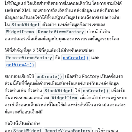
ให้ข้อมูลแก่ วิดเจ็ตสำหรับรายการในคอลเล็กชัน โดยการ รวมไฟล์
เลย์เอาต์ XML ของรายการวิดเจ็ตกับแหล่งข้อมูล แหล่งที่มาของ
ข้อมูลอาจเป็นอะไรก็ได้ตั้งแต่ฐานข้อมูลไปจนถึงอาร์เรย์อย่างง่าย
ใน
StackWidget
ตัวอย่าง แหล่งข้อมูลคืออาร์เรย์ของ
WidgetItems
RemoteViewsFactory
ทำหน้าที่เป็น
อแดปเตอร์เพื่อเชื่อมข้อมูลกับมุมมองการรวบรวมข้อมูลระยะไกล
วิธีที่สำคัญที่สุด 2 วิธีที่คุณต้องใช้สำหรับคลาสย่อย
RemoteViewsFactory
คือ
onCreate()
และ
getViewAt()
ระบบจะเรียกใช้
onCreate()
เมื่อสร้าง Factory เป็นครั้งแรก
ส่วนนี้คือที่ที่คุณตั้งค่าการเชื่อมต่อหรือเคอร์เซอร์กับแหล่งข้อมูล
ตัวอย่างเช่น ตัวอย่าง
StackWidget
ใช้
onCreate()
เพื่อเริ่ม
ต้นอาร์เรย์ของออบเจ็กต์
WidgetItem
เมื่อวิดเจ็ตทำงานอยู่ ระบบ
จะเข้าถึงออบเจ็กต์เหล่านี้โดยใช้ตำแหน่งดัชนีในอาร์เรย์และแสดง
ข้อความที่ออบเจ็กต์มี
ต่อไปนี้เป็นตัวอย่าง
จาก
StackWidget
RemoteViewsFactory
การใช้งานของ