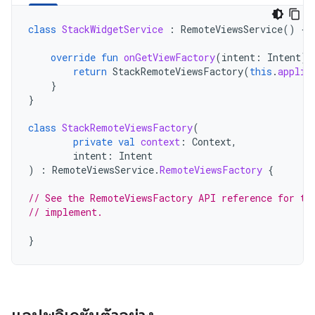
class
StackWidgetService
:
RemoteViewsService
()
{
override
fun
onGetViewFactory
(
intent
:
Intent
):
return
StackRemoteViewsFactory
(
this
.
applic
}
}
class
StackRemoteViewsFactory
(
private
val
context
:
Context
,
intent
:
Intent
)
:
RemoteViewsService
.
RemoteViewsFactory
{
// See the RemoteViewsFactory API reference for th
// implement.
}