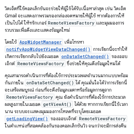
วิดเจ็ตที่ใช้คอลเล็กชันจะช่วยให้ผู้ใช้ได้รับเนื้อหาล่าสุด เช่น วิดเจ็ต
Gmail จะแสดงภาพรวมของกล่องจดหมายให้ผู้ใช้ หากต้องการให้
เป็นไปได้ ให้ทริกเกอร์
RemoteViewsFactory
และมุมมองการ
รวบรวมเพื่อดึงและแสดงข้อมูลใหม่
โดยใช้
AppWidgetManager
เพื่อโทรหา
notifyAppWidgetViewDataChanged()
การเรียกนี้จะทำให้
เกิดการเรียกกลับไปยังเมธอด
onDataSetChanged()
ของออบ
เจ็กต์
RemoteViewsFactory
ซึ่งช่วยให้คุณดึงข้อมูลใหม่ได้
คุณสามารถดำเนินการที่ต้องใช้การประมวลผลจำนวนมากแบบพร้อม
กันภายใน
onDataSetChanged()
ได้ คุณมั่นใจได้ว่าการเรียกนี้
จะเสร็จสมบูรณ์ ก่อนที่จะดึงข้อมูลเมตาหรือข้อมูลการดูจาก
RemoteViewsFactory
คุณ ยังดำเนินการที่ต้องใช้การประมวล
ผลสูงภายในเมธอด
getViewAt()
ได้ด้วย หากการเรียกนี้ใช้เวลา
นาน ระบบจะแสดงมุมมองการโหลดที่ระบุโดยเมธอด
getLoadingView()
ของออบเจ็กต์
RemoteViewsFactory
ในตำแหน่งที่สอดคล้องกันของคอลเล็กชันวิว จนกว่าจะมีการส่งคืน