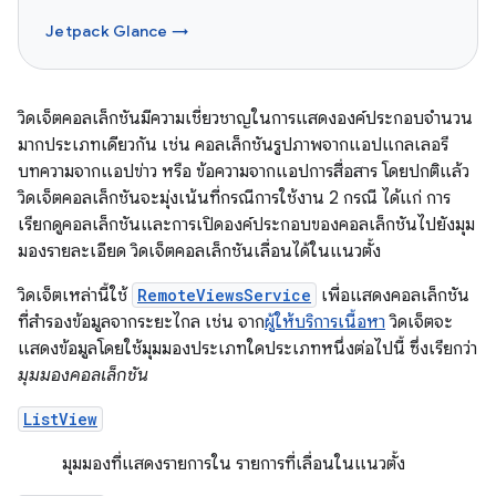
Jetpack Glance →
วิดเจ็ตคอลเล็กชันมีความเชี่ยวชาญในการแสดงองค์ประกอบจำนวน
มากประเภทเดียวกัน เช่น คอลเล็กชันรูปภาพจากแอปแกลเลอรี
บทความจากแอปข่าว หรือ ข้อความจากแอปการสื่อสาร โดยปกติแล้ว
วิดเจ็ตคอลเล็กชันจะมุ่งเน้นที่กรณีการใช้งาน 2 กรณี ได้แก่ การ
เรียกดูคอลเล็กชันและการเปิดองค์ประกอบของคอลเล็กชันไปยังมุม
มองรายละเอียด วิดเจ็ตคอลเล็กชันเลื่อนได้ในแนวตั้ง
วิดเจ็ตเหล่านี้ใช้
RemoteViewsService
เพื่อแสดงคอลเล็กชัน
ที่สำรองข้อมูลจากระยะไกล เช่น จาก
ผู้ให้บริการเนื้อหา
วิดเจ็ตจะ
แสดงข้อมูลโดยใช้มุมมองประเภทใดประเภทหนึ่งต่อไปนี้ ซึ่งเรียกว่า
มุมมองคอลเล็กชัน
ListView
มุมมองที่แสดงรายการใน รายการที่เลื่อนในแนวตั้ง