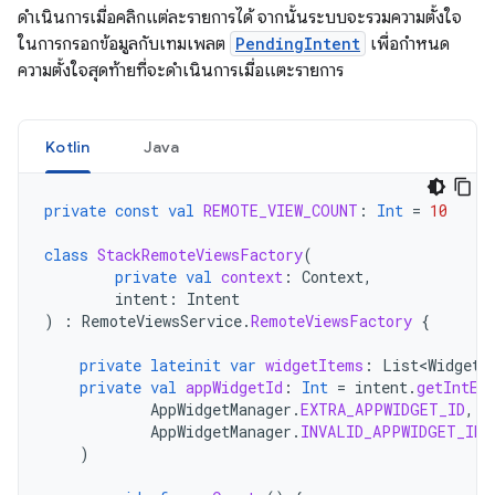
ดำเนินการเมื่อคลิกแต่ละรายการได้ จากนั้นระบบจะรวมความตั้งใจ
ในการกรอกข้อมูลกับเทมเพลต
PendingIntent
เพื่อกำหนด
ความตั้งใจสุดท้ายที่จะดำเนินการเมื่อแตะรายการ
Kotlin
Java
private
const
val
REMOTE_VIEW_COUNT
:
Int
=
10
class
StackRemoteViewsFactory
(
private
val
context
:
Context
,
intent
:
Intent
)
:
RemoteViewsService
.
RemoteViewsFactory
{
private
lateinit
var
widgetItems
:
List<WidgetI
private
val
appWidgetId
:
Int
=
intent
.
getIntEx
AppWidgetManager
.
EXTRA_APPWIDGET_ID
,
AppWidgetManager
.
INVALID_APPWIDGET_ID
)