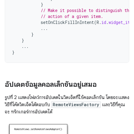
}
// Make it possible to distinguish the 
// action of a given item.
setOnClickFillInIntent
(
R
.
id
.
widget_ite
...
}
}
...
}
อัปเดตข้อมูลคอลเล็กชันอยู่เสมอ
รูปที่ 2 แสดงโฟลว์การอัปเดตในวิดเจ็ตที่ใช้คอลเล็กชัน โดยจะแสดง
วิธีที่โค้ดวิดเจ็ตโต้ตอบกับ
RemoteViewsFactory
และวิธีที่คุณ
จะ ทริกเกอร์การอัปเดตได้