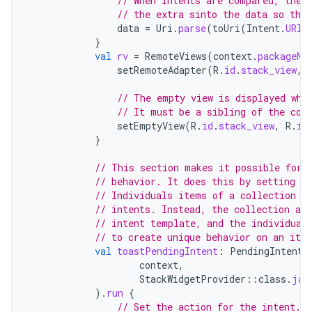
// When intents are compared, the 
// the extra sinto the data so that
data
=
Uri
.
parse
(
toUri
(
Intent
.
URI_
}
val
rv
=
RemoteViews
(
context
.
packageNa
setRemoteAdapter
(
R
.
id
.
stack_view
,
// The empty view is displayed whe
// It must be a sibling of the col
setEmptyView
(
R
.
id
.
stack_view
,
R
.
id
}
// This section makes it possible for 
// behavior. It does this by setting u
// Individuals items of a collection c
// intents. Instead, the collection as 
// intent template, and the individual
// to create unique behavior on an ite
val
toastPendingIntent
:
PendingIntent
context
,
StackWidgetProvider
::
class
.
jav
).
run
{
// Set the action for the intent.