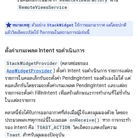
ในคอลเล็กชันมาจาก
ผ่าน
RemoteViewsService
หมายเหตุ:
ตัวอย่าง
ใช้การออกอากาศ แต่โดยปกติ
StackWidget
แล้ววิดเจ็ตจะเปิดใช้ กิจกรรมในสถานการณ์เช่นนี้
ตั้งค่าเทมเพลต Intent รอดำเนินการ
StackWidgetProvider
(คลาสย่อยของ
AppWidgetProvider
) ตั้งค่า Intent รอดำเนินการ รายการแต่ละ
รายการในคอลเล็กชันจะตั้งค่า PendingIntent ของตัวเองไม่ได้ แต่
คอลเล็กชันโดยรวมจะตั้งค่าเทมเพลต PendingIntent และแต่ละ
รายการจะตั้งค่า FillInIntent เพื่อสร้างลักษณะการทำงานที่ไม่ซ้ำกัน
ในแต่ละรายการ
คลาสนี้ยังได้รับการออกอากาศที่ส่งเมื่อผู้ใช้แตะมุมมองด้วย โดยจะ
ประมวลผลเหตุการณ์นี้ในเมธอด
onReceive()
หาก การกระทํา
ของ Intent คือ
TOAST_ACTION
วิดเจ็ตจะแสดงข้อความ
Toast
สําหรับมุมมองปัจจุบัน