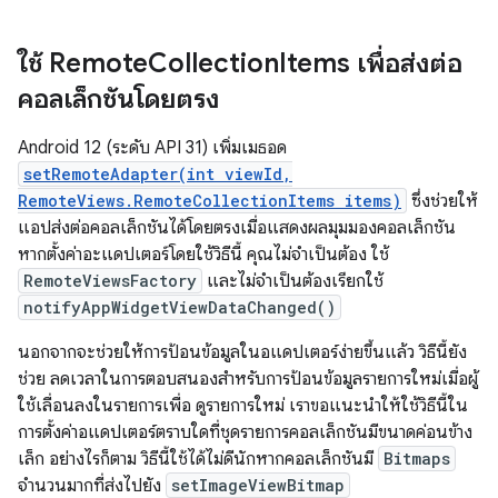
ใช้ Remote
Collection
Items เพื่อส่งต่อ
คอลเล็กชันโดยตรง
Android 12 (ระดับ API 31) เพิ่มเมธอด
setRemoteAdapter(int viewId,
RemoteViews.RemoteCollectionItems items)
ซึ่งช่วยให้
แอปส่งต่อคอลเล็กชันได้โดยตรงเมื่อแสดงผลมุมมองคอลเล็กชัน
หากตั้งค่าอะแดปเตอร์โดยใช้วิธีนี้ คุณไม่จำเป็นต้อง ใช้
RemoteViewsFactory
และไม่จำเป็นต้องเรียกใช้
notifyAppWidgetViewDataChanged()
นอกจากจะช่วยให้การป้อนข้อมูลในอแดปเตอร์ง่ายขึ้นแล้ว วิธีนี้ยัง
ช่วย ลดเวลาในการตอบสนองสำหรับการป้อนข้อมูลรายการใหม่เมื่อผู้
ใช้เลื่อนลงในรายการเพื่อ ดูรายการใหม่ เราขอแนะนำให้ใช้วิธีนี้ใน
การตั้งค่าอแดปเตอร์ตราบใดที่ชุดรายการคอลเล็กชันมีขนาดค่อนข้าง
เล็ก อย่างไรก็ตาม วิธีนี้ใช้ได้ไม่ดีนักหากคอลเล็กชันมี
Bitmaps
จำนวนมากที่ส่งไปยัง
setImageViewBitmap