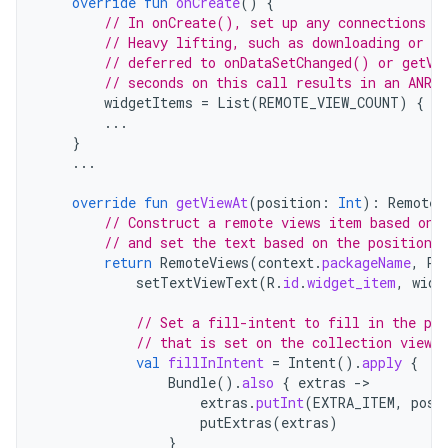
override
fun
onCreate
()
{
// In onCreate(), set up any connections o
// Heavy lifting, such as downloading or c
// deferred to onDataSetChanged() or getVi
// seconds on this call results in an ANR.
widgetItems
=
List
(
REMOTE_VIEW_COUNT
)
{
in
...
}
...
override
fun
getViewAt
(
position
:
Int
):
RemoteV
// Construct a remote views item based on 
// and set the text based on the position.
return
RemoteViews
(
context
.
packageName
,
R
.
setTextViewText
(
R
.
id
.
widget_item
,
widg
// Set a fill-intent to fill in the pe
// that is set on the collection view 
val
fillInIntent
=
Intent
().
apply
{
Bundle
().
also
{
extras
->
extras
.
putInt
(
EXTRA_ITEM
,
posi
putExtras
(
extras
)
}