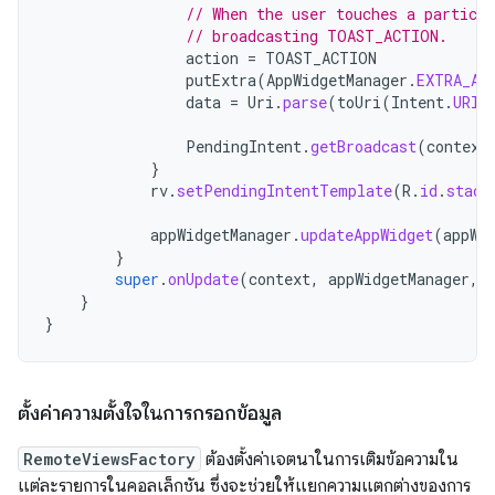
// When the user touches a particul
// broadcasting TOAST_ACTION.
action
=
TOAST_ACTION
putExtra
(
AppWidgetManager
.
EXTRA_AP
data
=
Uri
.
parse
(
toUri
(
Intent
.
URI_
PendingIntent
.
getBroadcast
(
context
}
rv
.
setPendingIntentTemplate
(
R
.
id
.
stack
appWidgetManager
.
updateAppWidget
(
appWi
}
super
.
onUpdate
(
context
,
appWidgetManager
,
}
}
ตั้งค่าความตั้งใจในการกรอกข้อมูล
RemoteViewsFactory
ต้องตั้งค่าเจตนาในการเติมข้อความใน
แต่ละรายการในคอลเล็กชัน ซึ่งจะช่วยให้แยกความแตกต่างของการ