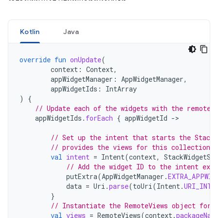
Kotlin
Java
override
fun
onUpdate
(
context
:
Context
,
appWidgetManager
:
AppWidgetManager
,
appWidgetIds
:
IntArray
)
{
// Update each of the widgets with the remote 
appWidgetIds
.
forEach
{
appWidgetId
->
// Set up the intent that starts the StackV
// provides the views for this collection.
val
intent
=
Intent
(
context
,
StackWidgetSe
// Add the widget ID to the intent extr
putExtra
(
AppWidgetManager
.
EXTRA_APPWID
data
=
Uri
.
parse
(
toUri
(
Intent
.
URI_INTE
}
// Instantiate the RemoteViews object for 
val
views
=
RemoteViews
(
context
.
packageNam