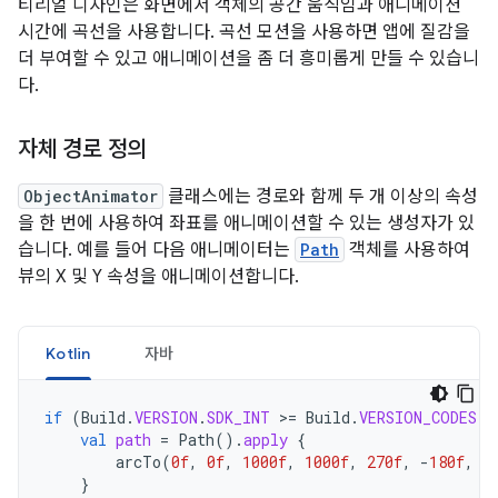
티리얼 디자인은 화면에서 객체의 공간 움직임과 애니메이션
시간에 곡선을 사용합니다. 곡선 모션을 사용하면 앱에 질감을
더 부여할 수 있고 애니메이션을 좀 더 흥미롭게 만들 수 있습니
다.
자체 경로 정의
ObjectAnimator
클래스에는 경로와 함께 두 개 이상의 속성
을 한 번에 사용하여 좌표를 애니메이션할 수 있는 생성자가 있
습니다. 예를 들어 다음 애니메이터는
Path
객체를 사용하여
뷰의 X 및 Y 속성을 애니메이션합니다.
Kotlin
자바
if
(
Build
.
VERSION
.
SDK_INT
>
=
Build
.
VERSION_CODES
.
L
val
path
=
Path
().
apply
{
arcTo
(
0f
,
0f
,
1000f
,
1000f
,
270f
,
-
180f
,
t
}