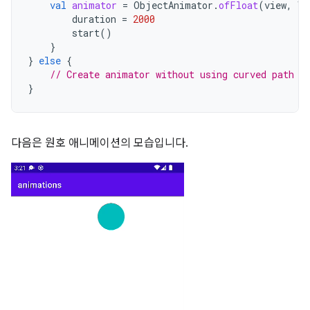
val
animator
=
ObjectAnimator
.
ofFloat
(
view
,
Vi
duration
=
2000
start
()
}
}
else
{
// Create animator without using curved path
}
다음은 원호 애니메이션의 모습입니다.