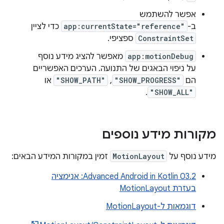
אפשר להשתמש
ב-
app:currentState="reference"
כדי לציין
ConstraintSet
ספציפי.
app:motionDebug
מאפשר להציג מידע נוסף
על ניפוי הבאגים של התנועה. הערכים האפשריים
הם
"SHOW_PROGRESS"
,‏
"SHOW_PATH"
או
.
"SHOW_ALL"
מקורות מידע נוספים
מידע נוסף על
MotionLayout
זמין במקורות המידע הבאים:
Advanced Android in Kotlin 03.2: אנימציה
בעזרת MotionLayout
דוגמאות ל-MotionLayout