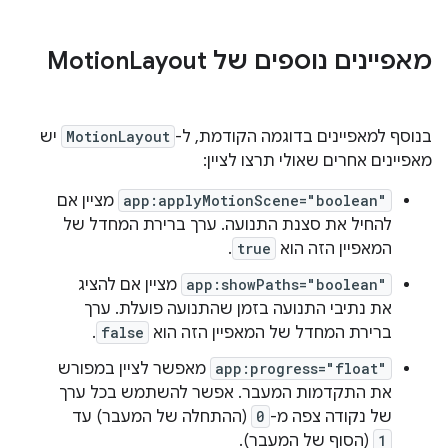
מאפיינים נוספים של Motion
Layout
בנוסף למאפיינים בדוגמה הקודמת, ל-
MotionLayout
יש
מאפיינים אחרים שאולי תרצו לציין:
app:applyMotionScene="boolean"
מציין אם
להחיל את סצנת התנועה. ערך ברירת המחדל של
המאפיין הזה הוא
true
.
app:showPaths="boolean"
מציין אם להציג
את נתיבי התנועה בזמן שהתנועה פועלת. ערך
ברירת המחדל של המאפיין הזה הוא
false
.
app:progress="float"
מאפשר לציין במפורש
את התקדמות המעבר. אפשר להשתמש בכל ערך
של נקודה צפה מ-
0
(ההתחלה של המעבר) עד
1
(הסוף של המעבר).