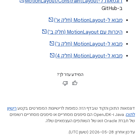
דוגמאות ל-MotionLayout/ConstraintLayout
ב-GitHub
מבוא ל-MotionLayout (חלק א')
היכרות עם MotionLayout (חלק ב')
מבוא ל-MotionLayout (חלק ג')
מבוא ל-MotionLayout (חלק 4)
המידע עזר לך?
דוגמאות התוכן והקוד שבדף הזה כפופות לרישיונות המפורטים בקטע
רישיון
לתוכן
.‏ Java ו-OpenJDK הם סימנים מסחריים או סימנים מסחריים רשומים
של חברת Oracle ו/או של השותפים העצמאיים שלה.
עדכון אחרון: 2026-05-28 (שעון UTC).