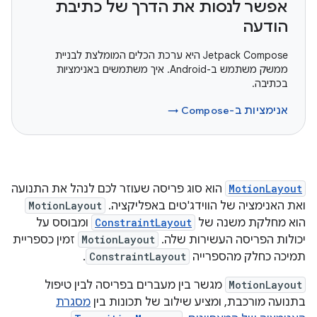
אפשר לנסות את הדרך של כתיבת
הודעה
‫Jetpack Compose היא ערכת הכלים המומלצת לבניית
ממשק משתמש ב-Android. איך משתמשים באנימציות
בכתיבה.
אנימציות ב-Compose‏ →
MotionLayout
הוא סוג פריסה שעוזר לכם לנהל את התנועה
ואת האנימציה של הווידג'טים באפליקציה. ‫
MotionLayout
הוא מחלקת משנה של ‫
ConstraintLayout
ומבוסס על
יכולות הפריסה העשירות שלה. ‫
MotionLayout
זמין כספריית
תמיכה כחלק מהספרייה
ConstraintLayout
.
MotionLayout
מגשר בין מעברים בפריסה לבין טיפול
בתנועה מורכבת, ומציע שילוב של תכונות בין
מסגרת