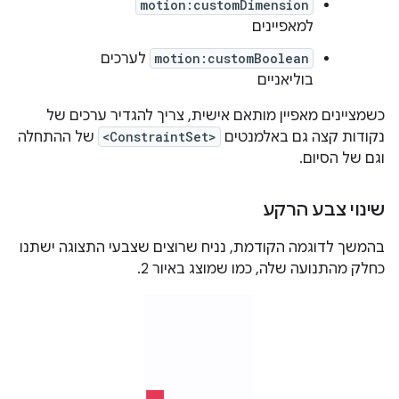
motion:customDimension
למאפיינים
motion:customBoolean
לערכים
בוליאניים
כשמציינים מאפיין מותאם אישית, צריך להגדיר ערכים של
נקודות קצה גם באלמנטים
<ConstraintSet>
של ההתחלה
וגם של הסיום.
שינוי צבע הרקע
בהמשך לדוגמה הקודמת, נניח שרוצים שצבעי התצוגה ישתנו
כחלק מהתנועה שלה, כמו שמוצג באיור 2.