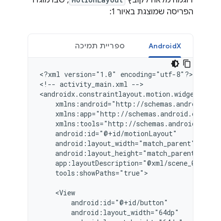
דוגמה מלאה לקובץ
, שבו מוגדר
הפריסה שמוצגת באיור 1:
AndroidX
ספריית תמיכה
<?xml
version="1.0"
encoding="utf-8"?>

<!--
activity_main.xml
-->

tools:showPaths="true">
