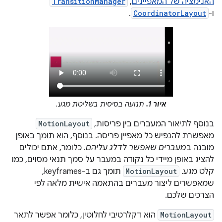
האנימציה של המאפיינים
,‏
TransitionManager
ו-
CoordinatorLayout
.
איור 1.
תנועה בסיסית בשליטת מגע.
בנוסף לתיאור המעברים בין פריסות,
MotionLayout
מאפשרת להנפיש כל מאפיין פריסה. בנוסף, הוא תומך באופן
מובנה ב
מעברים שאפשר לדלג עליהם
. כלומר, אתם יכולים
להציג באופן מיידי כל נקודה במעבר על סמך תנאי מסוים, כמו
קלט מגע. ‫
MotionLayout
תומך גם ב-keyframes,
שמאפשרים ליצור מעברים בהתאמה אישית מלאה לפי
הצרכים שלכם.
MotionLayout
הוא דקלרטיבי לחלוטין, כלומר אפשר לתאר