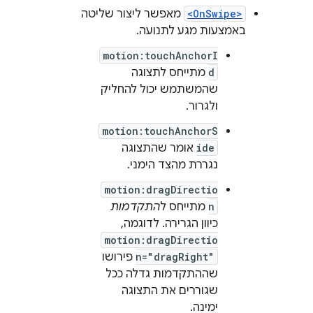
<OnSwipe>
מאפשר ליצור שליטה
באמצעות מגע לתנועה.
motion:touchAnchorI
d
מתייחס לתצוגה
שהמשתמש יכול להחליק
ולגרור.
motion:touchAnchorS
ide
אומר שהתצוגה
נגררת מהצד הימני.
motion:dragDirectio
n
מתייחס ל
התקדמות
כיוון הגרירה. לדוגמה,
motion:dragDirectio
n="dragRight"
פירושו
שההתקדמות גדלה ככל
שגוררים את התצוגה
ימינה.