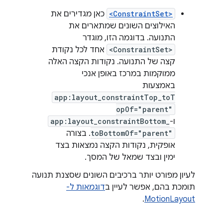
<ConstraintSet>
כאן מגדירים את
האילוצים השונים שמתארים את
התנועה. בדוגמה הזו, מוגדר
<ConstraintSet>
אחד לכל נקודת
קצה של התנועה. נקודות הקצה האלה
ממוקמות במרכז באופן אנכי
באמצעות
app:layout_constraintTop_toT
opOf="parent"
ו-
app:layout_constraintBottom_
toBottomOf="parent"
. בצורה
אופקית, נקודות הקצה נמצאות בצד
ימין ובצד שמאל של המסך.
לעיון מפורט יותר ברכיבים השונים שסצנת תנועה
תומכת בהם, אפשר לעיין ב
דוגמאות ל-
.
MotionLayout