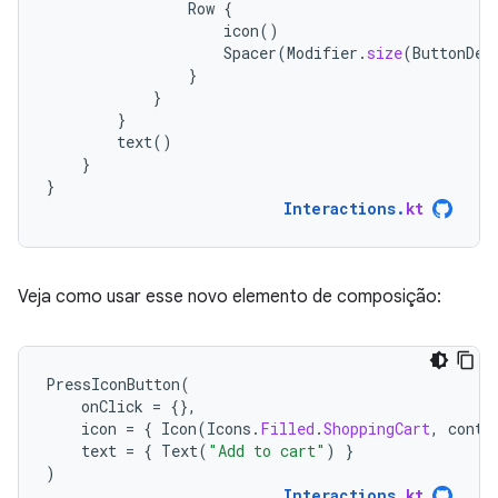
Row
{
icon
()
Spacer
(
Modifier
.
size
(
ButtonDef
}
}
}
text
()
}
}
Interactions
.
kt
Veja como usar esse novo elemento de composição:
PressIconButton
(
onClick
=
{},
icon
=
{
Icon
(
Icons
.
Filled
.
ShoppingCart
,
conte
text
=
{
Text
(
"Add to cart"
)
}
)
Interactions
.
kt