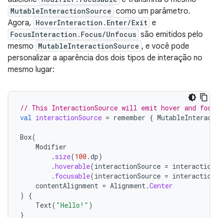
MutableInteractionSource
como um parâmetro.
Agora,
HoverInteraction.Enter/Exit
e
FocusInteraction.Focus/Unfocus
são emitidos pelo
mesmo
MutableInteractionSource
, e você pode
personalizar a aparência dos dois tipos de interação no
mesmo lugar:
// This InteractionSource will emit hover and focu
val
interactionSource
=
remember
{
MutableInteract
Box
(
Modifier
.
size
(
100.
dp
)
.
hoverable
(
interactionSource
=
interaction
.
focusable
(
interactionSource
=
interaction
contentAlignment
=
Alignment
.
Center
)
{
Text
(
"Hello!"
)
}