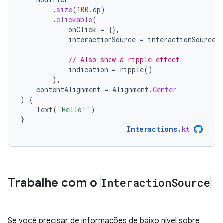
.
size
(
100.
dp
)
.
clickable
(
onClick
=
{},
interactionSource
=
interactionSource
,
// Also show a ripple effect
indication
=
ripple
()
),
contentAlignment
=
Alignment
.
Center
)
{
Text
(
"Hello!"
)
}
Interactions
.
kt
Trabalhe com o
Interaction
Source
Se você precisar de informações de baixo nível sobre