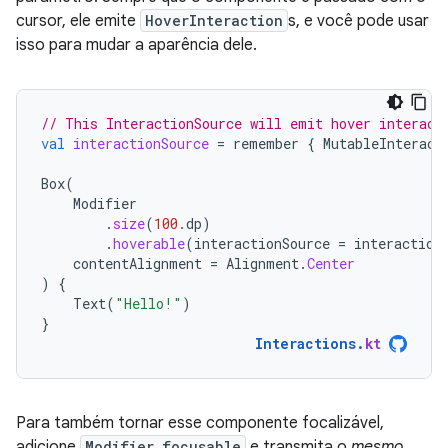
cursor, ele emite
HoverInteraction
s, e você pode usar
isso para mudar a aparência dele.
// This InteractionSource will emit hover interact
val
interactionSource
=
remember
{
MutableInteract
Box
(
Modifier
.
size
(
100.
dp
)
.
hoverable
(
interactionSource
=
interaction
contentAlignment
=
Alignment
.
Center
)
{
Text
(
"Hello!"
)
}
Interactions
.
kt
Para também tornar esse componente focalizável,
adicione
Modifier.focusable
e transmita o
mesmo