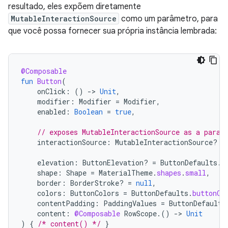
resultado, eles expõem diretamente
MutableInteractionSource
como um parâmetro, para
que você possa fornecer sua própria instância lembrada:
@Composable
fun
Button
(
onClick
:
()
-
>
Unit
,
modifier
:
Modifier
=
Modifier
,
enabled
:
Boolean
=
true
,
// exposes MutableInteractionSource as a param
interactionSource
:
MutableInteractionSource? 
=
elevation
:
ButtonElevation? 
=
ButtonDefaults
.
e
shape
:
Shape
=
MaterialTheme
.
shapes
.
small
,
border
:
BorderStroke? 
=
null
,
colors
:
ButtonColors
=
ButtonDefaults
.
buttonCo
contentPadding
:
PaddingValues
=
ButtonDefaults
content
:
@Composable
RowScope
.()
-
>
Unit
)
{
/* content() */
}