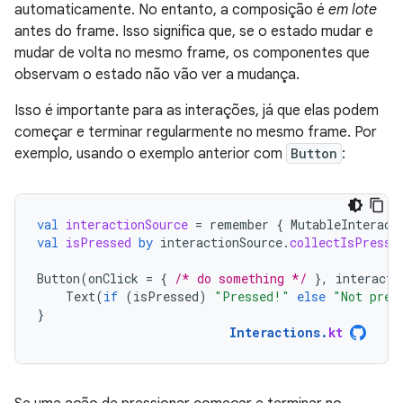
automaticamente. No entanto, a composição é
em lote
antes do frame. Isso significa que, se o estado mudar e
mudar de volta no mesmo frame, os componentes que
observam o estado não vão ver a mudança.
Isso é importante para as interações, já que elas podem
começar e terminar regularmente no mesmo frame. Por
exemplo, usando o exemplo anterior com
Button
:
val
interactionSource
=
remember
{
MutableInteract
val
isPressed
by
interactionSource
.
collectIsPresse
Button
(
onClick
=
{
/* do something */
},
interacti
Text
(
if
(
isPressed
)
"Pressed!"
else
"Not pres
}
Interactions
.
kt