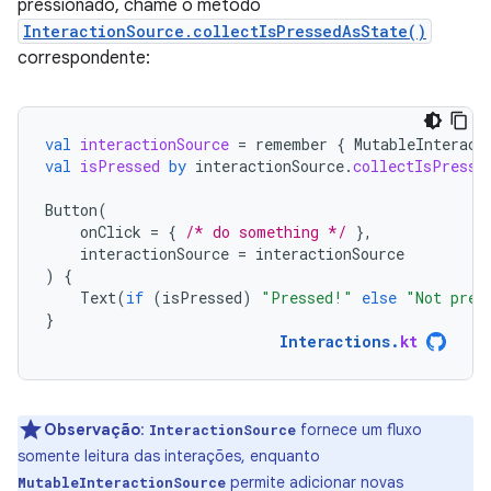
pressionado, chame o método
InteractionSource.collectIsPressedAsState()
correspondente:
val
interactionSource
=
remember
{
MutableInteract
val
isPressed
by
interactionSource
.
collectIsPresse
Button
(
onClick
=
{
/* do something */
},
interactionSource
=
interactionSource
)
{
Text
(
if
(
isPressed
)
"Pressed!"
else
"Not pres
}
Interactions
.
kt
Observação
:
fornece um fluxo
InteractionSource
somente leitura das interações, enquanto
permite adicionar novas
MutableInteractionSource