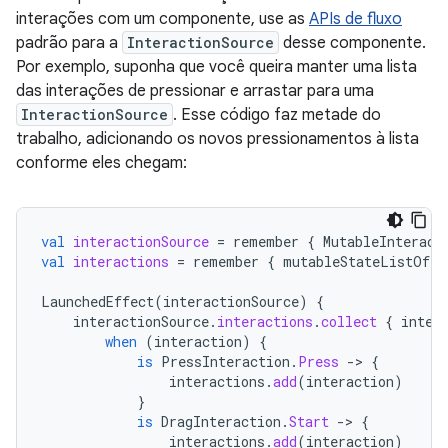
interações com um componente, use as
APIs de fluxo
padrão para a
InteractionSource
desse componente.
Por exemplo, suponha que você queira manter uma lista
das interações de pressionar e arrastar para uma
InteractionSource
. Esse código faz metade do
trabalho, adicionando os novos pressionamentos à lista
conforme eles chegam:
val
interactionSource
=
remember
{
MutableInteract
val
interactions
=
remember
{
mutableStateListOf<I
LaunchedEffect
(
interactionSource
)
{
interactionSource
.
interactions
.
collect
{
inter
when
(
interaction
)
{
is
PressInteraction
.
Press
-
>
{
interactions
.
add
(
interaction
)
}
is
DragInteraction
.
Start
-
>
{
interactions
.
add
(
interaction
)