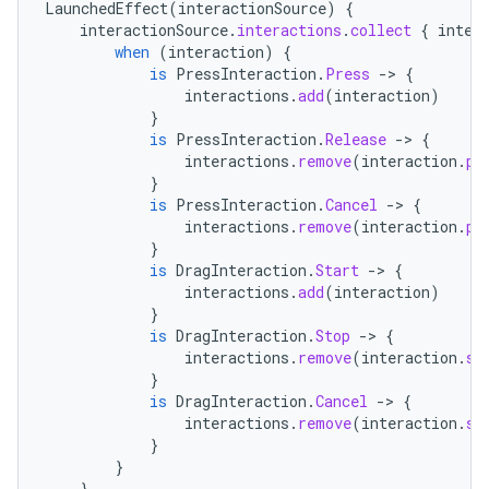
LaunchedEffect
(
interactionSource
)
{
interactionSource
.
interactions
.
collect
{
inter
when
(
interaction
)
{
is
PressInteraction
.
Press
-
>
{
interactions
.
add
(
interaction
)
}
is
PressInteraction
.
Release
-
>
{
interactions
.
remove
(
interaction
.
pr
}
is
PressInteraction
.
Cancel
-
>
{
interactions
.
remove
(
interaction
.
pr
}
is
DragInteraction
.
Start
-
>
{
interactions
.
add
(
interaction
)
}
is
DragInteraction
.
Stop
-
>
{
interactions
.
remove
(
interaction
.
st
}
is
DragInteraction
.
Cancel
-
>
{
interactions
.
remove
(
interaction
.
st
}
}
}