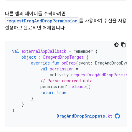
다른 앱의 데이터를 수락하려면
requestDragAndDropPermission
를 사용하여 수신을 사용
설정하고 완료되면 해제합니다.
val
externalAppCallback
=
remember
{
object
:
DragAndDropTarget
{
override
fun
onDrop
(
event
:
DragAndDropEven
val
permission
=
activity
.
requestDragAndDropPermiss
// Parse received data
permission
?.
release
()
return
true
}
}
}
DragAndDropSnippets
.
kt