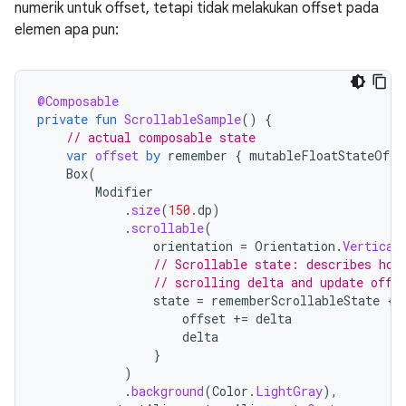
numerik untuk offset, tetapi tidak melakukan offset pada
elemen apa pun:
@Composable
private
fun
ScrollableSample
()
{
// actual composable state
var
offset
by
remember
{
mutableFloatStateOf
(
0
Box
(
Modifier
.
size
(
150.
dp
)
.
scrollable
(
orientation
=
Orientation
.
Vertical
// Scrollable state: describes how
// scrolling delta and update offs
state
=
rememberScrollableState
{
offset
+=
delta
delta
}
)
.
background
(
Color
.
LightGray
),