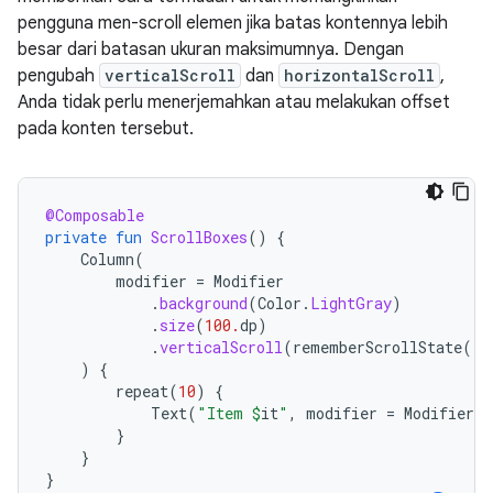
pengguna men-scroll elemen jika batas kontennya lebih
besar dari batasan ukuran maksimumnya. Dengan
pengubah
verticalScroll
dan
horizontalScroll
,
Anda tidak perlu menerjemahkan atau melakukan offset
pada konten tersebut.
@Composable
private
fun
ScrollBoxes
()
{
Column
(
modifier
=
Modifier
.
background
(
Color
.
LightGray
)
.
size
(
100.
dp
)
.
verticalScroll
(
rememberScrollState
())
)
{
repeat
(
10
)
{
Text
(
"Item 
$
it
"
,
modifier
=
Modifier
.
p
}
}
}