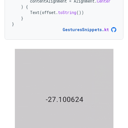
contentAlignment
=
Alignment
.
Center
)
{
Text
(
offset
.
toString
())
}
}
GesturesSnippets
.
kt