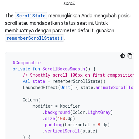
scroll.
The
ScrollState
memungkinkan Anda mengubah posisi
scroll atau mendapatkan status saat ini. Untuk
membuatnya dengan parameter default, gunakan
rememberScrollState()
.
@Composable
private
fun
ScrollBoxesSmooth
()
{
// Smoothly scroll 100px on first composition
val
state
=
rememberScrollState
()
LaunchedEffect
(
Unit
)
{
state
.
animateScrollTo
(
1
Column
(
modifier
=
Modifier
.
background
(
Color
.
LightGray
)
.
size
(
100.
dp
)
.
padding
(
horizontal
=
8.
dp
)
.
verticalScroll
(
state
)
)
{