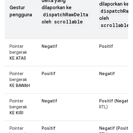
delta yang
dilaporkan ke
Gestur
dilaporkan ke
dispatchRaw
dispatchRawDelta
pengguna
oleh
scrollable
oleh
scrollableA
Pointer
Negatif
Positif
bergerak
KE ATAS
Pointer
Positif
Negatif
bergerak
KE BAWAH
Pointer
Negatif
Positif (Negatif
bergerak
RTL)
KE KIRI
Pointer
Positif
Negatif (Positif