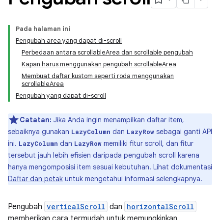
Pada halaman ini
Pengubah area yang dapat di-scroll
Perbedaan antara scrollableArea dan scrollable pengubah
Kapan harus menggunakan pengubah scrollableArea
Membuat daftar kustom seperti roda menggunakan
scrollableArea
Pengubah yang dapat di-scroll
Catatan:
Jika Anda ingin menampilkan daftar item,
sebaiknya gunakan
dan
sebagai ganti API
LazyColumn
LazyRow
ini.
dan
memiliki fitur scroll, dan fitur
LazyColumn
LazyRow
tersebut jauh lebih efisien daripada pengubah scroll karena
hanya mengomposisi item sesuai kebutuhan. Lihat dokumentasi
Daftar dan petak
untuk mengetahui informasi selengkapnya.
Pengubah
verticalScroll
dan
horizontalScroll
memberikan cara termudah untuk memungkinkan