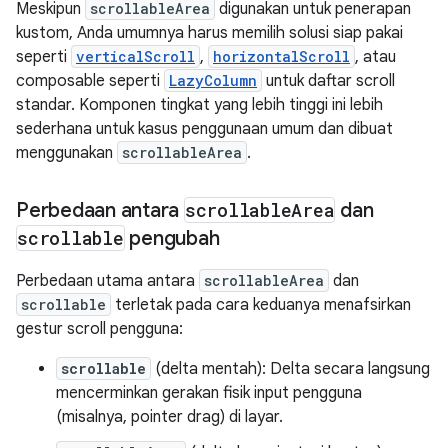
Meskipun
scrollableArea
digunakan untuk penerapan
kustom, Anda umumnya harus memilih solusi siap pakai
seperti
verticalScroll
,
horizontalScroll
, atau
composable seperti
LazyColumn
untuk daftar scroll
standar. Komponen tingkat yang lebih tinggi ini lebih
sederhana untuk kasus penggunaan umum dan dibuat
menggunakan
scrollableArea
.
Perbedaan antara
scrollable
Area
dan
scrollable
pengubah
Perbedaan utama antara
scrollableArea
dan
scrollable
terletak pada cara keduanya menafsirkan
gestur scroll pengguna:
scrollable
(delta mentah): Delta secara langsung
mencerminkan gerakan fisik input pengguna
(misalnya, pointer drag) di layar.