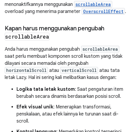
menonaktifkannya menggunakan
scrollableArea
overload yang menerima parameter
OverscrollEffect
.
Kapan harus menggunakan pengubah
scrollable
Area
Anda harus menggunakan pengubah
scrollableArea
saat perlu membuat komponen scroll kustom yang tidak
dilayani secara memadai oleh pengubah
horizontalScroll
atau
verticalScroll
atau tata
letak Lazy. Hal ini sering kali melibatkan kasus dengan:
Logika tata letak kustom
: Saat pengaturan item
berubah secara dinamis berdasarkan posisi scroll.
Efek visual unik
: Menerapkan transformasi,
penskalaan, atau efek lainnya ke turunan saat di-
scroll.
Kontrol langsung
: Memerlukan kontrol terperinci