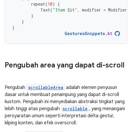
repeat
(
10
)
{
Text
(
"Item 
$
it
"
,
modifier
=
Modifier
.
p
}
}
}
GesturesSnippets
.
kt
Pengubah area yang dapat di-scroll
Pengubah
scrollableArea
adalah elemen penyusun
dasar untuk membuat penampung yang dapat di-scroll
kustom. Pengubah ini menyediakan abstraksi tingkat yang
lebih tinggi atas pengubah
scrollable
, yang menangani
persyaratan umum seperti interpretasi delta gestur,
kliping konten, dan efek overscroll.