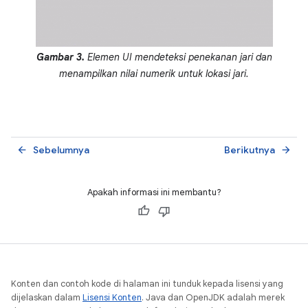
Gambar 3.
Elemen UI mendeteksi penekanan jari dan
menampilkan nilai numerik untuk lokasi jari.
Sebelumnya
Berikutnya
arrow_back
arrow_forward
Apakah informasi ini membantu?
Konten dan contoh kode di halaman ini tunduk kepada lisensi yang
dijelaskan dalam
Lisensi Konten
. Java dan OpenJDK adalah merek