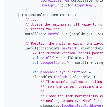
.
scrollableArea
(
scrollState
,
Orien
.
background
(
Color
.
LightGray
),
// ...
)
{
measurables
,
constraints
-
// ...
// Update the maximum scroll value to not 
// reaches the end.
scrollState
.
maxValue
=
(
totalHeight
-
view
// Position the children within the layout
layout
(
constraints
.
maxWidth
,
viewportHeigh
// The current vertical scroll positio
val
scrollY
=
scrollState
.
value
val
viewportCenterY
=
scrollY
+
viewpo
var
placeableLayoutPositionY
=
0
placeables
.
forEach
{
placeable
-
// This sample applies a scaling e
// from the center, creating a whe
// ...
// Place the item horizontally cen
// scaling to achieve wheel-like e
placeable
.
placeRelativeWithLayer
(