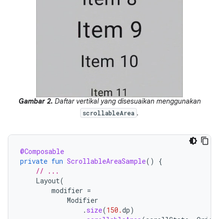
Gambar 2.
Daftar vertikal yang disesuaikan menggunakan
.
scrollableArea
@Composable
private
fun
ScrollableAreaSample
()
{
// ...
Layout
(
modifier
=
Modifier
.
size
(
150.
dp
)