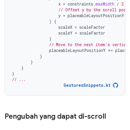
x
=
constraints
.
maxWidth
/
2
-
// Offset y by the scroll posi
y
=
placeableLayoutPositionY
-
)
{
scaleX
=
scaleFactor
scaleY
=
scaleFactor
}
// Move to the next item's vertica
placeableLayoutPositionY
+=
placea
}
}
}
}
// ...
GesturesSnippets.kt
Pengubah yang dapat di-scroll