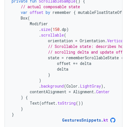
private
fun
ScrollableSample
()
{
// actual composable state
var
offset
by
remember
{
mutableFloatStateOf
(
0
Box
(
Modifier
.
size
(
150.
dp
)
.
scrollable
(
orientation
=
Orientation
.
Vertical
// Scrollable state: describes how
// scrolling delta and update offs
state
=
rememberScrollableState
{
offset
+=
delta
delta
}
)
.
background
(
Color
.
LightGray
),
contentAlignment
=
Alignment
.
Center
)
{
Text
(
offset
.
toString
())
}
}
GesturesSnippets
.
kt