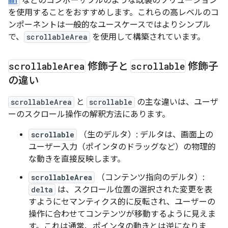
mn
などのコンポーザブルのような既製のソリューション
を使用することをおすすめします。これらの高レベルのコ
ンポーネントは一般的なユースケースではよりシンプル
で、
scrollableArea
を使用して構築されています。
scrollable
Area
修飾子と
scrollable
修飾子
の違い
scrollableArea
と
scrollable
の主な違いは、ユーザ
ーのスクロール操作の解釈方法にあります。
scrollable
（生のデルタ）: デルタは、画面上の
ユーザー入力（ポインタのドラッグなど）の物理的
な動きを直接反映します。
scrollableArea
（コンテンツ指向のデルタ）:
delta
は、スクロール位置の選択された変更を表
すようにセマンティクス的に反転され、ユーザーの
操作に合わせてコンテンツが移動するように見えま
す。これは通常、ポインタの動きとは逆になりま