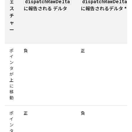
dispatchRawDelta
dispatchRawDelta
ェ
ス
に報告される
デルタ
に報告される
デルタ
*
チ
ャ
ー
ポ
負
正
イ
ン
タ
が
上
に
移
動
ポ
正
負
イ
ン
タ