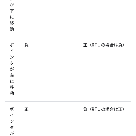
が
下
に
移
動
ポ
負
正（RTL の場合は負）
イ
ン
タ
が
左
に
移
動
ポ
正
負（RTL の場合は正）
イ
ン
タ
が