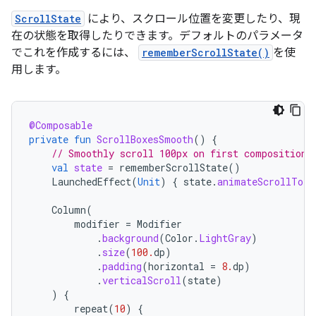
ScrollState
により、スクロール位置を変更したり、現
在の状態を取得したりできます。デフォルトのパラメータ
でこれを作成するには、
rememberScrollState()
を使
用します。
@Composable
private
fun
ScrollBoxesSmooth
()
{
// Smoothly scroll 100px on first composition
val
state
=
rememberScrollState
()
LaunchedEffect
(
Unit
)
{
state
.
animateScrollTo
(
1
Column
(
modifier
=
Modifier
.
background
(
Color
.
LightGray
)
.
size
(
100.
dp
)
.
padding
(
horizontal
=
8.
dp
)
.
verticalScroll
(
state
)
)
{
repeat
(
10
)
{