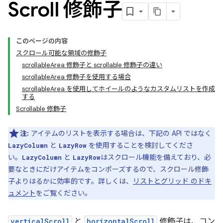
Scroll 修飾子
このページの内容
スクロール可能な領域の修飾子
scrollableArea 修飾子と scrollable 修飾子の違い
scrollableArea 修飾子を使用する場合
scrollableArea を使用してホイールのようなカスタムリストを作成
する
Scrollable 修飾子
注:
アイテムのリストを表示する場合は、下記の API ではなく
と
を使用することを検討してくださ
LazyColumn
LazyRow
い。
と
はスクロール機能を備えており、必
LazyColumn
LazyRow
要なときにだけアイテムをコンポーズするので、スクロール修飾
子よりはるかに効率的です。詳しくは、
リストとグリッド のドキ
ュメント
をご覧ください。
verticalScroll
と
horizontalScroll
修飾子は、コン