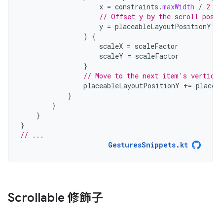
x
=
constraints
.
maxWidth
/
2
-
// Offset y by the scroll posi
y
=
placeableLayoutPositionY
-
)
{
scaleX
=
scaleFactor
scaleY
=
scaleFactor
}
// Move to the next item's vertica
placeableLayoutPositionY
+=
placea
}
}
}
}
// ...
GesturesSnippets.kt
Scrollable 修飾子