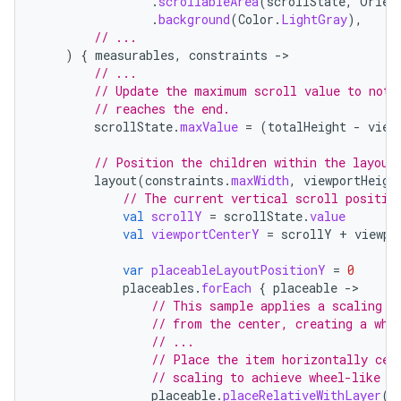
.
scrollableArea
(
scrollState
,
Orien
.
background
(
Color
.
LightGray
),
// ...
)
{
measurables
,
constraints
-
// ...
// Update the maximum scroll value to not 
// reaches the end.
scrollState
.
maxValue
=
(
totalHeight
-
view
// Position the children within the layout
layout
(
constraints
.
maxWidth
,
viewportHeigh
// The current vertical scroll positio
val
scrollY
=
scrollState
.
value
val
viewportCenterY
=
scrollY
+
viewpo
var
placeableLayoutPositionY
=
0
placeables
.
forEach
{
placeable
-
// This sample applies a scaling e
// from the center, creating a whe
// ...
// Place the item horizontally cen
// scaling to achieve wheel-like e
placeable
.
placeRelativeWithLayer
(