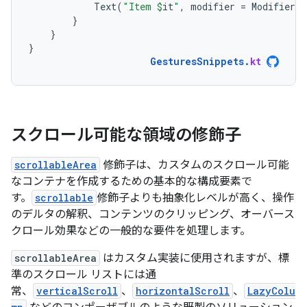
Text
(
"Item 
$
it
"
,
modifier
=
Modifier
.
p
}
}
}
GesturesSnippets
.
kt
スクロール可能な領域の修飾子
scrollableArea
修飾子は、カスタムのスクロール可能
なコンテナを作成するための基本的な構成要素で
す。
scrollable
修飾子よりも抽象化レベルが高く、操作
のデルタの解釈、コンテンツのクリッピング、オーバース
クロール効果などの一般的な要件を処理します。
scrollableArea
はカスタム実装に使用されますが、標
準のスクロール リストには通
常、
verticalScroll
、
horizontalScroll
、
LazyColu