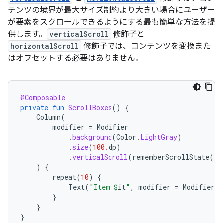
テンツの境界が最大サイズ制約より大きい場合にユーザー
が要素をスクロールできるようにする最も簡単な方法を提
供します。
verticalScroll
修飾子と
horizontalScroll
修飾子では、コンテンツを変換また
はオフセットする必要はありません。
@Composable
private
fun
ScrollBoxes
()
{
Column
(
modifier
=
Modifier
.
background
(
Color
.
LightGray
)
.
size
(
100.
dp
)
.
verticalScroll
(
rememberScrollState
())
)
{
repeat
(
10
)
{
Text
(
"Item 
$
it
"
,
modifier
=
Modifier
.
p
}
}
}