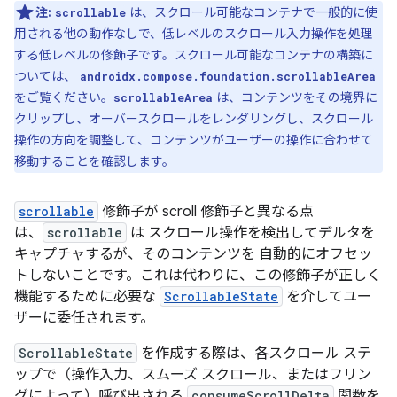
注:
は、スクロール可能なコンテナで一般的に使
scrollable
用される他の動作なしで、低レベルのスクロール入力操作を処理
する低レベルの修飾子です。スクロール可能なコンテナの構築に
ついては、
androidx.compose.foundation.scrollableArea
をご覧ください。
は、コンテンツをその境界に
scrollableArea
クリップし、オーバースクロールをレンダリングし、スクロール
操作の方向を調整して、コンテンツがユーザーの操作に合わせて
移動することを確認します。
scrollable
修飾子が scroll 修飾子と異なる点
は、
scrollable
は スクロール操作を検出してデルタを
キャプチャするが、そのコンテンツを 自動的にオフセッ
トしないことです。これは代わりに、この修飾子が正しく
機能するために必要な
ScrollableState
を介してユー
ザーに委任されます。
ScrollableState
を作成する際は、各スクロール ステ
ップで（操作入力、スムーズ スクロール、またはフリン
グによって）呼び出される
consumeScrollDelta
関数を