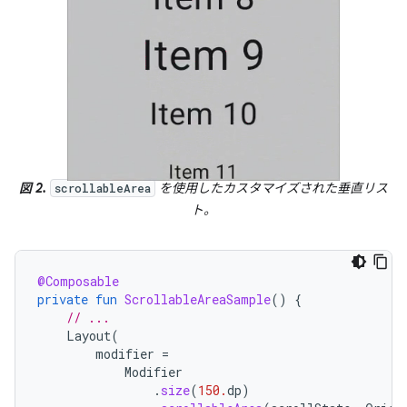
図 2.
を使用したカスタマイズされた垂直リス
scrollableArea
ト。
@Composable
private
fun
ScrollableAreaSample
()
{
// ...
Layout
(
modifier
=
Modifier
.
size
(
150.
dp
)