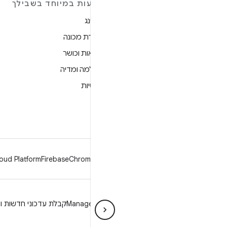
מידע נוסף על ANDROID
הצעות במיוחד בשבילך
Android
גיימינג
Android for Enterprise
למידת מכונה
אבטחה
בריאות וכושר
מקור
מצלמה ומדיה
חדשות
פרטיות
בלוג
5G
פודקאסטים
oud Platform
Firebase
Chrome
Android
פרטיות
רישיון
הנחיות מיתוג
Manage cookies
קבלת עדכוני חדשות וט