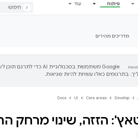
פיתוח
עוד
/
מדריכים מהירים
‫Google משתמשת בטכנולוגיית AI כדי לתרגם ת
ך. בתרגומים כאלו עשויות להיות שגיאות.
Docs
UI
Core areas
Develop
אץ': הזזה
,
שינוי מרחק הת