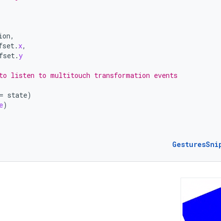
ion
,
fset
.
x
,
fset
.
y
to listen to multitouch transformation events
=
state
)
e
)
GesturesSni