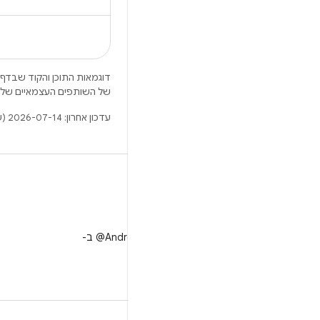
דוגמאות התוכן והקוד שבדף 
של השותפים העצמאיים שלה
עדכון אחרון: 2026-07-14 (שעון UTC).
X
למעקב אחר ‎@AndroidDev ב-
X