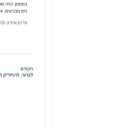
במסמך הזה מוסב
כמו מצביעים, אי
ומפורטות רמות
עדכון אחרון:
026
ompose
אירועים.
הקודם
לגרור, להחליק ול