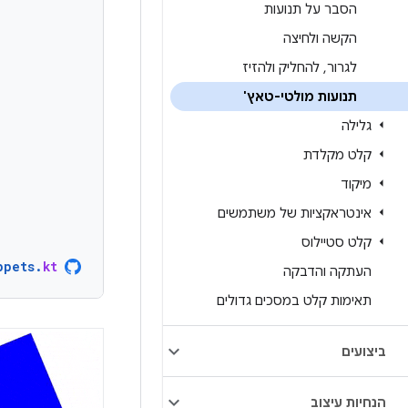
הסבר על תנועות
הקשה ולחיצה
לגרור
,
להחליק ולהזיז
תנועות מולטי-טאץ'
גלילה
קלט מקלדת
מיקוד
אינטראקציות של משתמשים
קלט סטיילוס
ppets
.
kt
העתקה והדבקה
תאימות קלט במסכים גדולים
ביצועים
הנחיות עיצוב