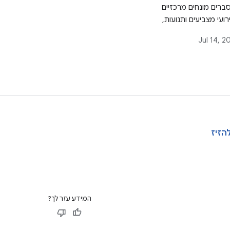
רים מונחים מרכזיים
רועי מצביעים ותנועות,
 ההפשטה השונות
Jul 14, 2
שזמינות לטיפול בתנועות ב-Android
C, יחד עם צריכה והפצה של
הזיז
המידע עזר לך?