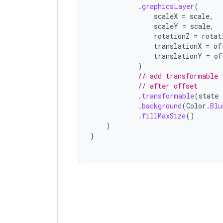
.
graphicsLayer
(
scaleX
=
scale
,
scaleY
=
scale
,
rotationZ
=
rotat
translationX
=
of
translationY
=
of
)
// add transformable 
// after offset
.
transformable
(
state
.
background
(
Color
.
Blu
.
fillMaxSize
()
)
}