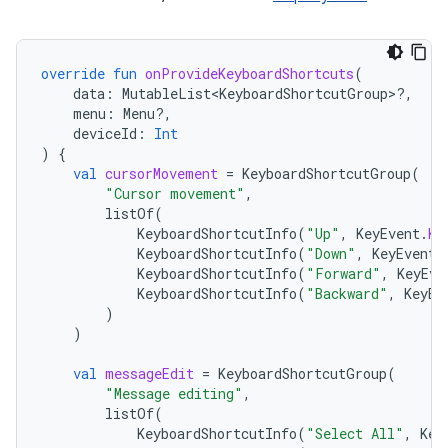
override
fun
onProvideKeyboardShortcuts
(
data
:
MutableList<KeyboardShortcutGroup>?,
menu
:
Menu?,
deviceId
:
Int
)
{
val
cursorMovement
=
KeyboardShortcutGroup
(
"Cursor movement"
,
listOf
(
KeyboardShortcutInfo
(
"Up"
,
KeyEvent
.
KE
KeyboardShortcutInfo
(
"Down"
,
KeyEvent
.
KeyboardShortcutInfo
(
"Forward"
,
KeyEve
KeyboardShortcutInfo
(
"Backward"
,
KeyEv
)
)
val
messageEdit
=
KeyboardShortcutGroup
(
"Message editing"
,
listOf
(
KeyboardShortcutInfo
(
"Select All"
,
Key