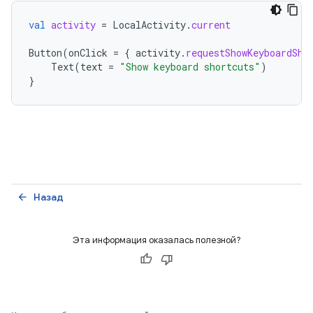
val
activity
=
LocalActivity
.
current
Button
(
onClick
=
{
activity
.
requestShowKeyboardSho
Text
(
text
=
"Show keyboard shortcuts"
)
}
Назад
arrow_back
Эта информация оказалась полезной?