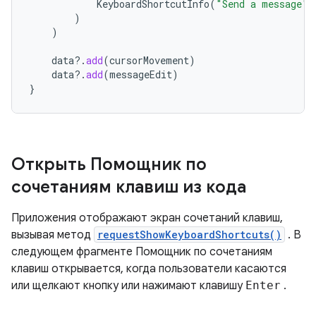
KeyboardShortcutInfo
(
"Send a message"
,
)
)
data
?.
add
(
cursorMovement
)
data
?.
add
(
messageEdit
)
}
Открыть Помощник по
сочетаниям клавиш из кода
Приложения отображают экран сочетаний клавиш,
вызывая метод
requestShowKeyboardShortcuts()
. В
следующем фрагменте Помощник по сочетаниям
клавиш открывается, когда пользователи касаются
или щелкают кнопку или нажимают клавишу
Enter
.