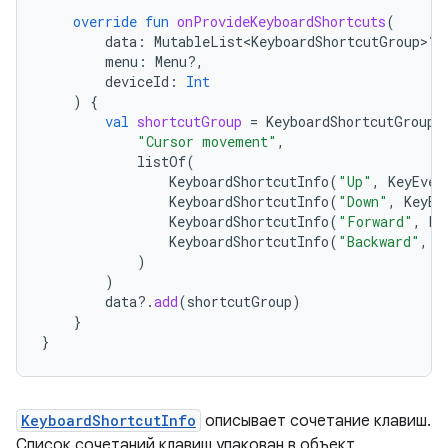
override
fun
onProvideKeyboardShortcuts
(
data
:
MutableList<KeyboardShortcutGroup>?,
menu
:
Menu?,
deviceId
:
Int
)
{
val
shortcutGroup
=
KeyboardShortcutGroup
(
"Cursor movement"
,
listOf
(
KeyboardShortcutInfo
(
"Up"
,
KeyEven
KeyboardShortcutInfo
(
"Down"
,
KeyEv
KeyboardShortcutInfo
(
"Forward"
,
Ke
KeyboardShortcutInfo
(
"Backward"
,
K
)
)
data
?.
add
(
shortcutGroup
)
}
}
KeyboardShortcutInfo
описывает сочетание клавиш.
Список сочетаний клавиш упакован в объект