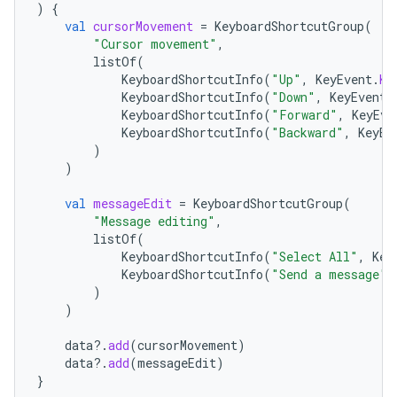
)
{
val
cursorMovement
=
KeyboardShortcutGroup
(
"Cursor movement"
,
listOf
(
KeyboardShortcutInfo
(
"Up"
,
KeyEvent
.
KE
KeyboardShortcutInfo
(
"Down"
,
KeyEvent
.
KeyboardShortcutInfo
(
"Forward"
,
KeyEve
KeyboardShortcutInfo
(
"Backward"
,
KeyEv
)
)
val
messageEdit
=
KeyboardShortcutGroup
(
"Message editing"
,
listOf
(
KeyboardShortcutInfo
(
"Select All"
,
Key
KeyboardShortcutInfo
(
"Send a message"
,
)
)
data
?.
add
(
cursorMovement
)
data
?.
add
(
messageEdit
)
}