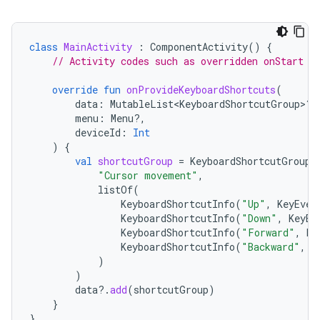
class
MainActivity
:
ComponentActivity
()
{
// Activity codes such as overridden onStart m
override
fun
onProvideKeyboardShortcuts
(
data
:
MutableList<KeyboardShortcutGroup>?,
menu
:
Menu?,
deviceId
:
Int
)
{
val
shortcutGroup
=
KeyboardShortcutGroup
(
"Cursor movement"
,
listOf
(
KeyboardShortcutInfo
(
"Up"
,
KeyEven
KeyboardShortcutInfo
(
"Down"
,
KeyEv
KeyboardShortcutInfo
(
"Forward"
,
Ke
KeyboardShortcutInfo
(
"Backward"
,
K
)
)
data
?.
add
(
shortcutGroup
)
}
}