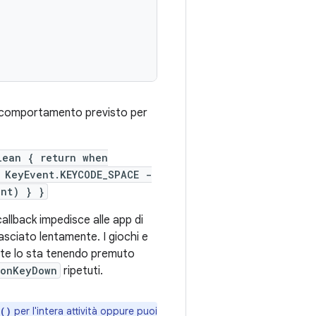
l comportamento previsto per
lean { return when
 KeyEvent.KEYCODE_SPACE -
ent) } }
 callback impedisce alle app di
asciato lentamente. I giochi e
ente lo sta tenendo premuto
onKeyDown
ripetuti.
per l'intera attività oppure puoi
()