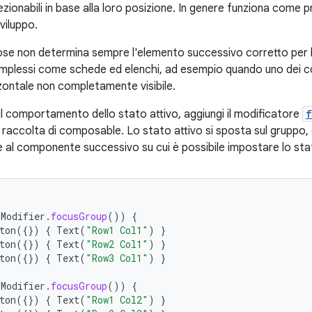
zionabili in base alla loro posizione. In genere funziona come 
sviluppo.
se non determina sempre l'elemento successivo corretto per 
plessi come schede ed elenchi, ad esempio quando uno dei 
zontale non completamente visibile.
il comportamento dello stato attivo, aggiungi il modificatore
f
a raccolta di composable. Lo stato attivo si sposta sul gruppo, 
e al componente successivo su cui è possibile impostare lo sta
(
Modifier
.
focusGroup
())
{
ton
({})
{
Text
(
"Row1 Col1"
)
}
ton
({})
{
Text
(
"Row2 Col1"
)
}
ton
({})
{
Text
(
"Row3 Col1"
)
}
(
Modifier
.
focusGroup
())
{
ton
({})
{
Text
(
"Row1 Col2"
)
}