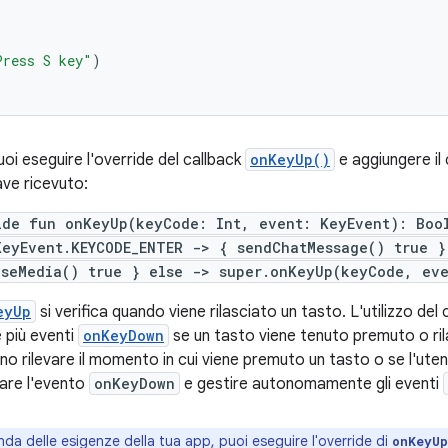
Press S key"
)
puoi eseguire l'override del callback
onKeyUp()
e aggiungere i
ave ricevuto:
ide fun onKeyUp(keyCode: Int, event: KeyEvent): Boo
eyEvent.KEYCODE_ENTER -> { sendChatMessage() true }
useMedia() true } else -> super.onKeyUp(keyCode, ev
eyUp
si verifica quando viene rilasciato un tasto. L'utilizzo del
 più eventi
onKeyDown
se un tasto viene tenuto premuto o ril
no rilevare il momento in cui viene premuto un tasto o se l'ut
are l'evento
onKeyDown
e gestire autonomamente gli eventi
da delle esigenze della tua app, puoi eseguire l'override di
onKeyUp