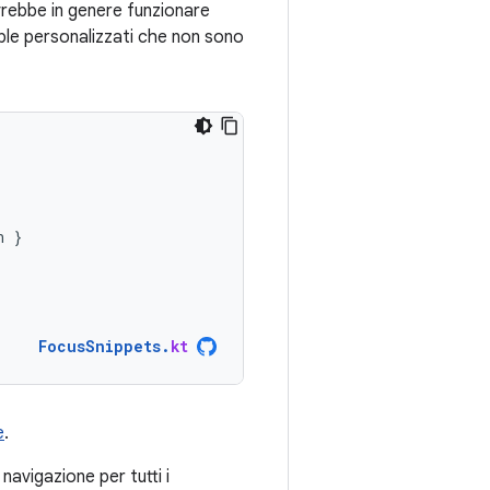
vrebbe in genere funzionare
ble personalizzati che non sono
n
}
FocusSnippets
.
kt
e
.
navigazione per tutti i