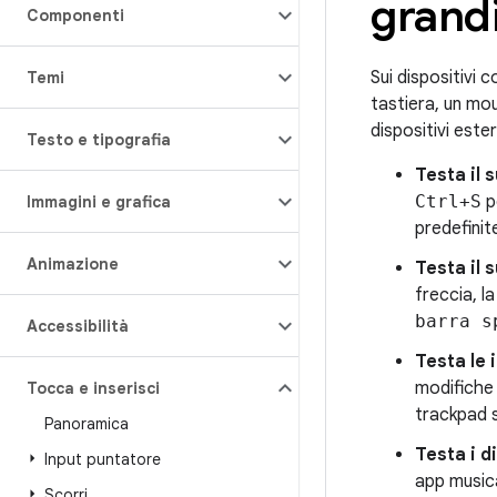
grand
Componenti
Sui dispositivi 
Temi
tastiera, un mou
dispositivi ester
Testo e tipografia
Testa il 
Ctrl+S
p
Immagini e grafica
predefinit
Animazione
Testa il 
freccia, l
barra s
Accessibilità
Testa le 
modifiche 
Tocca e inserisci
trackpad s
Panoramica
Testa i d
Input puntatore
app musica
Scorri