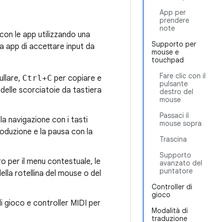
App per
prendere
note
 con le app utilizzando una
Supporto per
a app di accettare input da
mouse e
touchpad
Fare clic con il
ullare,
Ctrl+C
per copiare e
pulsante
delle scorciatoie da tastiera
destro del
mouse
Passaci il
la navigazione con i tasti
mouse sopra
roduzione e la pausa con la
Trascina
Supporto
stro per il menu contestuale, le
avanzato del
puntatore
ella rotellina del mouse o del
Controller di
gioco
di gioco e controller MIDI per
Modalità di
traduzione