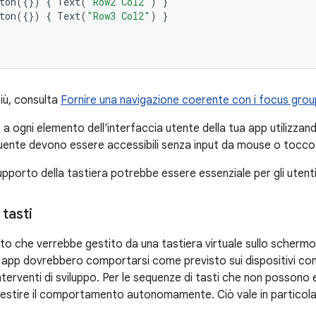
ton
({})
{
Text
(
"Row2 Col2"
)
}
ton
({})
{
Text
(
"Row3 Col2"
)
}
più, consulta
Fornire una navigazione coerente con i focus grou
a ogni elemento dell'interfaccia utente della tua app utilizzando
requente devono essere accessibili senza input da mouse o tocco
upporto della tastiera potrebbe essere essenziale per gli utenti
tasti
esto che verrebbe gestito da una tastiera virtuale sullo schermo
e app dovrebbero comportarsi come previsto sui dispositivi con
interventi di sviluppo. Per le sequenze di tasti che non posson
estire il comportamento autonomamente. Ciò vale in particolar