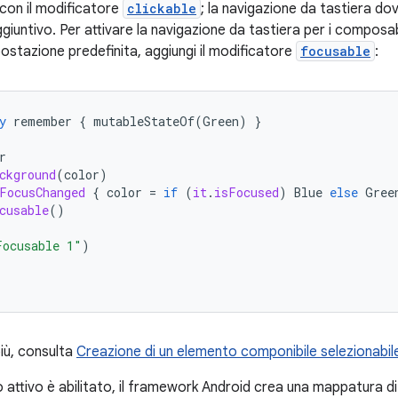
con il modificatore
clickable
; la navigazione da tastiera do
giuntivo. Per attivare la navigazione da tastiera per i composa
mpostazione predefinita, aggiungi il modificatore
focusable
:
y
remember
{
mutableStateOf
(
Green
)
}
r
ckground
(
color
)
FocusChanged
{
color
=
if
(
it
.
isFocused
)
Blue
else
Gree
cusable
()
Focusable 1"
)
più, consulta
Creazione di un elemento componibile selezionabil
attivo è abilitato, il framework Android crea una mappatura di 