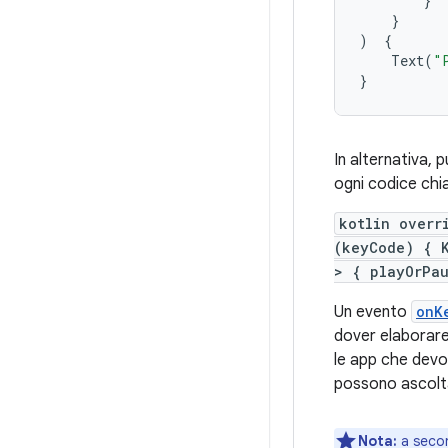
}
}
)
{
Text
(
"
}
In alternativa, 
ogni codice chi
kotlin overr
(keyCode) { K
> { playOrPa
Un evento
onK
dover elaborare
le app che devo
possono ascolt
Nota:
a secon