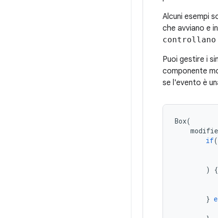
Alcuni esempi so
che avviano e i
controllano
Puoi gestire i s
componente mod
se l'evento è un
Box
(
modifie
if
(
)
{
}
e