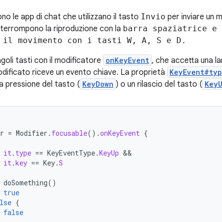
no le app di chat che utilizzano il tasto
Invio
per inviare un m
nterrompono la riproduzione con la
barra spaziatrice e 
 il movimento con i tasti
W
,
A
,
S
e
D
.
ingoli tasti con il modificatore
onKeyEvent
, che accetta una l
ificato riceve un evento chiave. La proprietà
KeyEvent#ty
a pressione del tasto (
KeyDown
) o un rilascio del tasto (
Key
r
=
Modifier
.
focusable
().
onKeyEvent
{
it
.
type
==
KeyEventType
.
KeyUp
it
.
key
==
Key
.
S
doSomething
()
true
lse
{
false