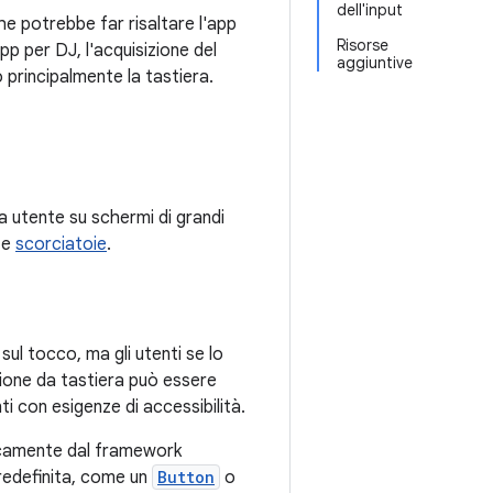
dell'input
e potrebbe far risaltare l'app
Risorse
p per DJ, l'acquisizione del
aggiuntive
o principalmente la tastiera.
za utente su schermi di grandi
e
scorciatoie
.
ul tocco, ma gli utenti se lo
zione da tastiera può essere
ti con esigenze di accessibilità.
camente dal framework
redefinita, come un
Button
o