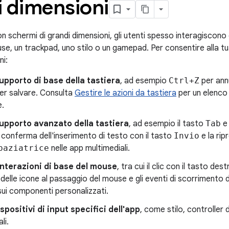
i dimensioni
con schermi di grandi dimensioni, gli utenti spesso interagiscono
se, un trackpad, uno stilo o un gamepad. Per consentire alla tu
ni:
supporto di base della tastiera
, ad esempio
Ctrl+Z
per ann
er salvare. Consulta
Gestire le azioni da tastiera
per un elenco 
e.
supporto avanzato della tastiera
, ad esempio il tasto
Tab
e 
a conferma dell'inserimento di testo con il tasto
Invio
e la rip
paziatrice
nelle app multimediali.
interazioni di base del mouse
, tra cui il clic con il tasto de
delle icone al passaggio del mouse e gli eventi di scorrimento d
ui componenti personalizzati.
ispositivi di input specifici dell'app
, come stilo, controller 
li.