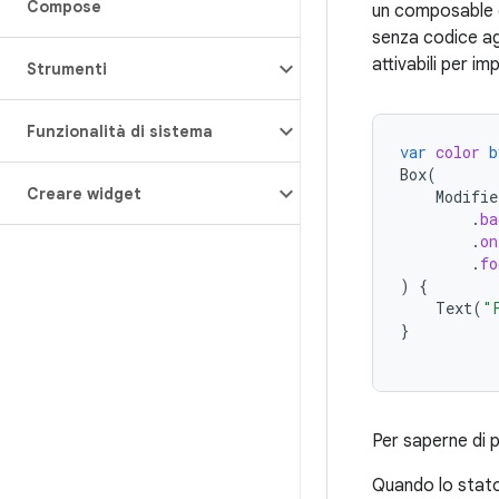
Compose
un composable 
senza codice ag
attivabili per i
Strumenti
Funzionalità di sistema
var
color
b
Box
(
Creare widget
Modifie
.
ba
.
on
.
fo
)
{
Text
(
"
}
Per saperne di 
Quando lo stato 