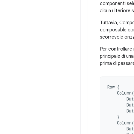
componenti sele
alcun ulteriore 
Tuttavia, Compo
composable com
scorrevole oriz
Per controllare 
principale di un
prima di passar
Row
{
Column
But
But
But
}
Column
But