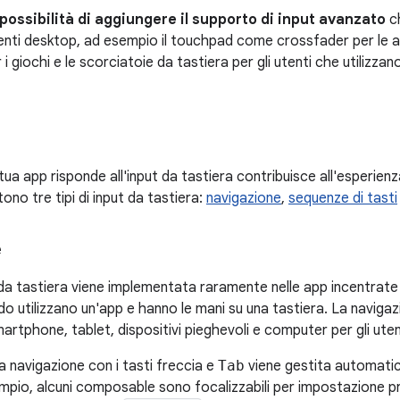
 possibilità di aggiungere il supporto di input avanzato
ch
enti desktop, ad esempio il touchpad come crossfader per le ap
i giochi e le scorciatoie da tastiera per gli utenti che utilizzan
a tua app risponde all'input da tastiera contribuisce all'esperien
tono tre tipi di input da tastiera:
navigazione
,
sequenze di tasti
e
da tastiera viene implementata raramente nelle app incentrate s
o utilizzano un'app e hanno le mani su una tastiera. La naviga
artphone, tablet, dispositivi pieghevoli e computer per gli uten
a navigazione con i tasti freccia e
Tab
viene gestita automati
mpio, alcuni composable sono focalizzabili per impostazione p