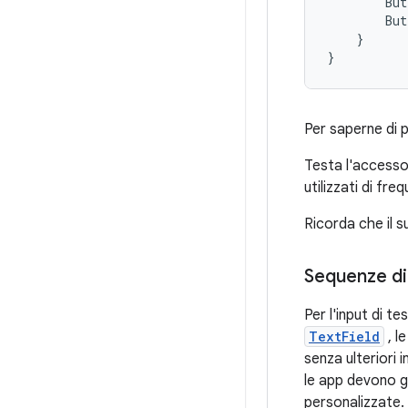
But
But
}
}
Per saperne di 
Testa l'accesso 
utilizzati di f
Ricorda che il s
Sequenze di 
Per l'input di t
TextField
, l
senza ulteriori 
le app devono g
personalizzate.