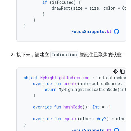
if
(
isFocused
)
{
drawRect
(
size
=
size
,
color
=
Col
}
}
}
FocusSnippets
.
kt
接下來，請建立
Indication
並記住已聚焦的狀態：
object
MyHighlightIndication
:
IndicationNode
override
fun
create
(
interactionSource
:
In
return
MyHighlightIndicationNode
(
inte
}
override
fun
hashCode
():
Int
=
-
1
override
fun
equals
(
other
:
Any?
)
=
other
}
FocusSnippets
.
kt