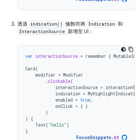
透過
indication()
修飾符將
Indication
和
InteractionSource
新增至 UI：
var
interactionSource
=
remember
{
MutableInt
Card
(
modifier
=
Modifier
.
clickable
(
interactionSource
=
interactionSo
indication
=
MyHighlightIndicatio
enabled
=
true
,
onClick
=
{
}
)
)
{
Text
(
"hello"
)
}
FocusSnippets
.
kt