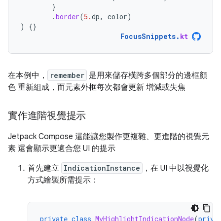
}
.
border
(
5.
dp
,
color
)
)
{}
FocusSnippets
.
kt
在本例中，
remember
是用來儲存橫跨多個部分的邊框顏
色 重新組成，而元素外框每次都會更新 增減或失焦
實作進階視覺提示
Jetpack Compose 還能讓您製作更複雜、更進階的視覺元
素 還會顯示更適合您 UI 的提示
首先建立
IndicationInstance
，在 UI 中以視覺化
方式繪製所需提示：
private
class
MyHighlightIndicationNode
(
priva