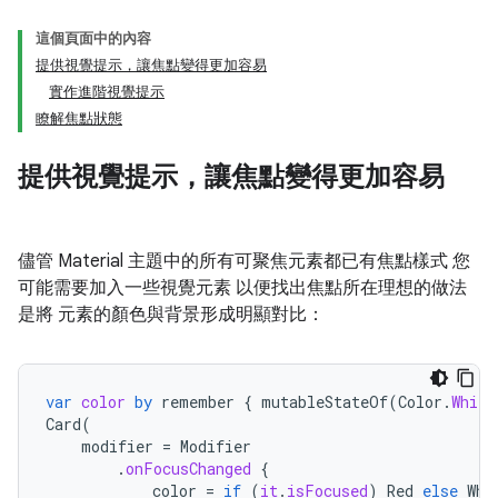
這個頁面中的內容
提供視覺提示，讓焦點變得更加容易
實作進階視覺提示
瞭解焦點狀態
提供視覺提示，讓焦點變得更加容易
儘管 Material 主題中的所有可聚焦元素都已有焦點樣式 您
可能需要加入一些視覺元素 以便找出焦點所在理想的做法
是將 元素的顏色與背景形成明顯對比：
var
color
by
remember
{
mutableStateOf
(
Color
.
White
Card
(
modifier
=
Modifier
.
onFocusChanged
{
color
=
if
(
it
.
isFocused
)
Red
else
Whi