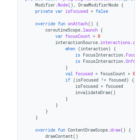
Modifier
.
Node
(),
DrawModifierNode
{
private
var
isFocused
=
false
override
fun
onAttach
()
{
coroutineScope
.
launch
{
var
focusCount
=
0
interactionSource
.
interactions
.
co
when
(
interaction
)
{
is
FocusInteraction
.
Focus
is
FocusInteraction
.
Unfoc
}
val
focused
=
focusCount
 > 
0
if
(
isFocused
!=
focused
)
{
isFocused
=
focused
invalidateDraw
()
}
}
}
}
override
fun
ContentDrawScope
.
draw
()
{
drawContent
()