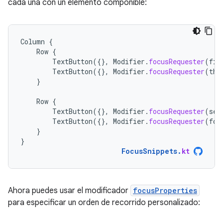
cada una con un elemento componible:
Column
{
Row
{
TextButton
({},
Modifier
.
focusRequester
(
fir
TextButton
({},
Modifier
.
focusRequester
(
thi
}
Row
{
TextButton
({},
Modifier
.
focusRequester
(
sec
TextButton
({},
Modifier
.
focusRequester
(
fou
}
}
FocusSnippets
.
kt
Ahora puedes usar el modificador
focusProperties
para especificar un orden de recorrido personalizado: