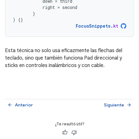
down
=
third
right
=
second
}
)
{}
FocusSnippets
.
kt
Esta técnica no solo usa eficazmente las flechas del
teclado, sino que también funciona Pad direccional y
sticks en controles inalámbricos y con cable.
Anterior
Siguiente
arrow_back
arrow_forward
¿Te resultó útil?