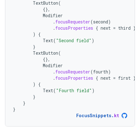
TextButton
(
{},
Modifier
.
focusRequester
(
second
)
.
focusProperties
{
next
=
third
}
)
{
Text
(
"Second field"
)
}
TextButton
(
{},
Modifier
.
focusRequester
(
fourth
)
.
focusProperties
{
next
=
first
}
)
{
Text
(
"Fourth field"
)
}
}
}
FocusSnippets
.
kt