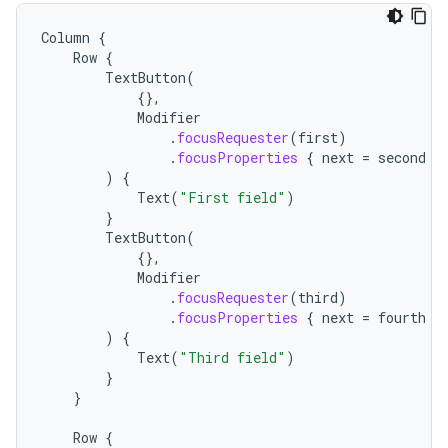
Column
{
Row
{
TextButton
(
{},
Modifier
.
focusRequester
(
first
)
.
focusProperties
{
next
=
second
}
)
{
Text
(
"First field"
)
}
TextButton
(
{},
Modifier
.
focusRequester
(
third
)
.
focusProperties
{
next
=
fourth
}
)
{
Text
(
"Third field"
)
}
}
Row
{