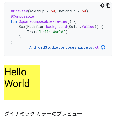
@Preview
(
widthDp
=
50
,
heightDp
=
50
)
@Composable
fun
SquareComposablePreview
()
{
Box
(
Modifier
.
background
(
Color
.
Yellow
))
{
Text
(
"Hello World"
)
}
}
AndroidStudioComposeSnippets
.
kt
ダイナミック カラーのプレビュー