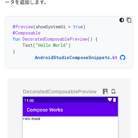
ータを追加します。
@Preview
(
showSystemUi
=
true
)
@Composable
fun
DecoratedComposablePreview
()
{
Text
(
"Hello World"
)
}
AndroidStudioComposeSnippets
.
kt