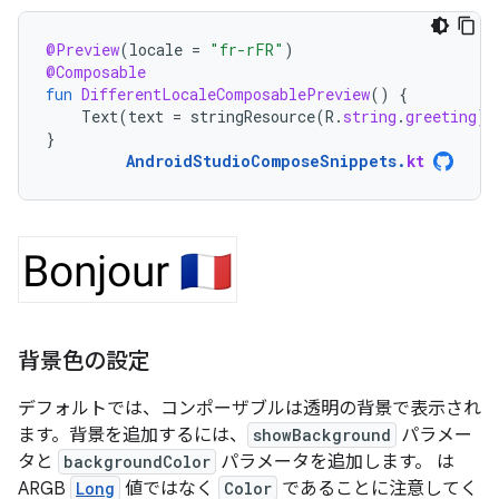
@Preview
(
locale
=
"fr-rFR"
)
@Composable
fun
DifferentLocaleComposablePreview
()
{
Text
(
text
=
stringResource
(
R
.
string
.
greeting
))
}
AndroidStudioComposeSnippets
.
kt
背景色の設定
デフォルトでは、コンポーザブルは透明の背景で表示され
ます。背景を追加するには、
showBackground
パラメー
タと
backgroundColor
パラメータを追加します。 は
ARGB
Long
値ではなく
Color
であることに注意してく