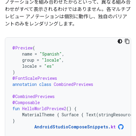
ノテーションを組み合わせたからといって、異なる組み合
わせがすべて表示されるわけではありません。各マルチプ
レビュー アノテーションは個別に動作し、独自のバリア
ントのみをレンダリングします。
@Preview
(
name
=
"Spanish"
,
group
=
"locale"
,
locale
=
"es"
)
@FontScalePreviews
annotation
class
CombinedPreviews
@CombinedPreviews
@Composable
fun
HelloWorldPreview2
()
{
MaterialTheme
{
Surface
{
Text
(
stringResource
(
}
AndroidStudioComposeSnippets
.
kt