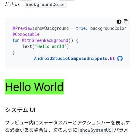
ださい。
backgroundColor
@Preview
(
showBackground
=
true
,
backgroundColor
=
@Composable
fun
WithGreenBackground
()
{
Text
(
"Hello World"
)
}
AndroidStudioComposeSnippets
.
kt
システム UI
プレビュー内にステータスバーとアクションバーを表示す
る必要がある場合は、次のように
showSystemUi
パラメ