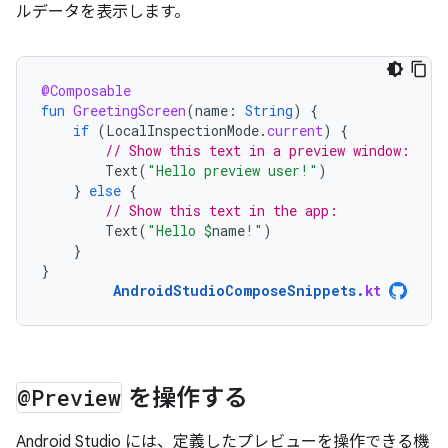
ルデータを表示します。
@Composable
fun
GreetingScreen
(
name
:
String
)
{
if
(
LocalInspectionMode
.
current
)
{
// Show this text in a preview window:
Text
(
"Hello preview user!"
)
}
else
{
// Show this text in the app:
Text
(
"Hello 
$
name
!"
)
}
}
AndroidStudioComposeSnippets
.
kt
@Preview
を操作する
Android Studio には、定義したプレビューを操作できる機