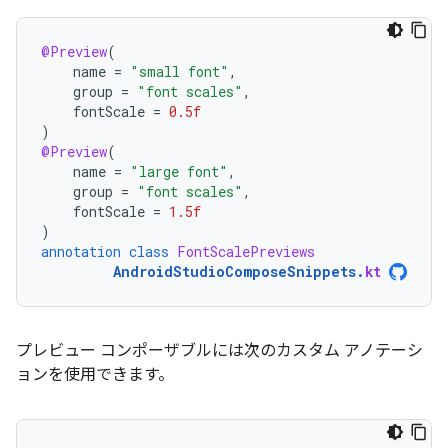
@Preview
(
name
=
"small font"
,
group
=
"font scales"
,
fontScale
=
0.5f
)
@Preview
(
name
=
"large font"
,
group
=
"font scales"
,
fontScale
=
1.5f
)
annotation
class
FontScalePreviews
AndroidStudioComposeSnippets
.
kt
プレビュー コンポーザブルには次のカスタム アノテーシ
ョンを使用できます。