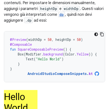
contenuti. Per impostare le dimensioni manualmente,
aggiungi i parametri
heightDp
e
widthDp
. Questi valori
vengono già interpretati come
dp
, quindi non devi
aggiungere
.dp
ad essi:
@Preview
(
widthDp
=
50
,
heightDp
=
50
)
@Composable
fun
SquareComposablePreview
()
{
Box
(
Modifier
.
background
(
Color
.
Yellow
))
{
Text
(
"Hello World"
)
}
}
AndroidStudioComposeSnippets
.
kt