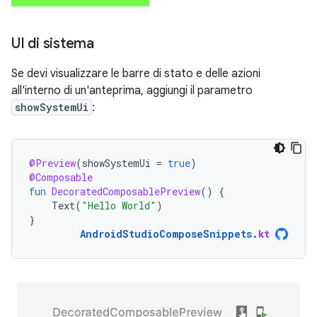
UI di sistema
Se devi visualizzare le barre di stato e delle azioni
all'interno di un'anteprima, aggiungi il parametro
showSystemUi
:
@Preview
(
showSystemUi
=
true
)
@Composable
fun
DecoratedComposablePreview
()
{
Text
(
"Hello World"
)
}
AndroidStudioComposeSnippets
.
kt