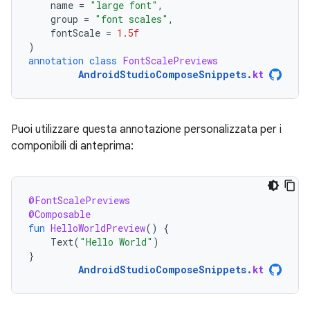
name
=
"large font"
,
group
=
"font scales"
,
fontScale
=
1.5f
)
annotation
class
FontScalePreviews
AndroidStudioComposeSnippets
.
kt
Puoi utilizzare questa annotazione personalizzata per i
componibili di anteprima:
@FontScalePreviews
@Composable
fun
HelloWorldPreview
()
{
Text
(
"Hello World"
)
}
AndroidStudioComposeSnippets
.
kt