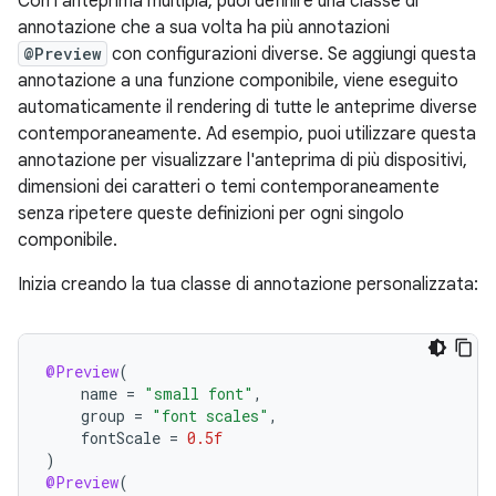
Con l'anteprima multipla, puoi definire una classe di
annotazione che a sua volta ha più annotazioni
@Preview
con configurazioni diverse. Se aggiungi questa
annotazione a una funzione componibile, viene eseguito
automaticamente il rendering di tutte le anteprime diverse
contemporaneamente. Ad esempio, puoi utilizzare questa
annotazione per visualizzare l'anteprima di più dispositivi,
dimensioni dei caratteri o temi contemporaneamente
senza ripetere queste definizioni per ogni singolo
componibile.
Inizia creando la tua classe di annotazione personalizzata:
@Preview
(
name
=
"small font"
,
group
=
"font scales"
,
fontScale
=
0.5f
)
@Preview
(