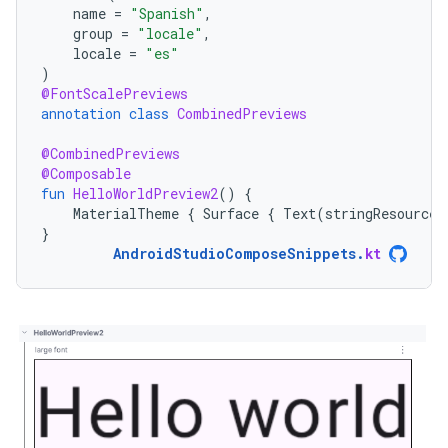
name
=
"Spanish"
,
group
=
"locale"
,
locale
=
"es"
)
@FontScalePreviews
annotation
class
CombinedPreviews
@CombinedPreviews
@Composable
fun
HelloWorldPreview2
()
{
MaterialTheme
{
Surface
{
Text
(
stringResource
(
}
AndroidStudioComposeSnippets
.
kt