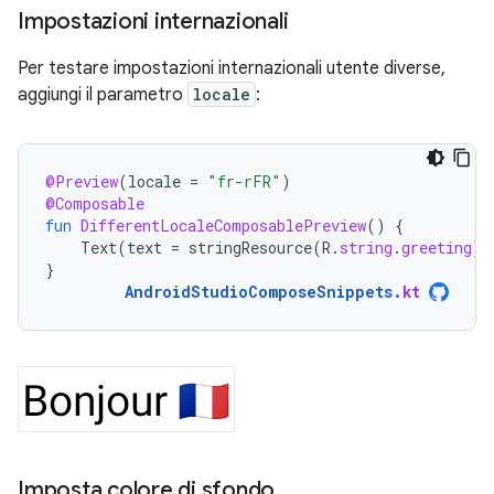
Impostazioni internazionali
Per testare impostazioni internazionali utente diverse,
aggiungi il parametro
locale
:
@Preview
(
locale
=
"fr-rFR"
)
@Composable
fun
DifferentLocaleComposablePreview
()
{
Text
(
text
=
stringResource
(
R
.
string
.
greeting
))
}
AndroidStudioComposeSnippets
.
kt
Imposta colore di sfondo