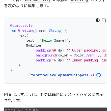
たとえば、
の既存の
メソッド
を次のように編集します。
@Composable
fun
Greeting
(
name
:
String
)
{
Text
(
text
=
"Hello 
$
name
!"
,
Modifier
.
padding
(
80.
dp
)
// Outer padding; outs
.
background
(
color
=
Color
.
Cyan
)
// Sol
.
padding
(
16.
dp
)
// Inner padding; insi
)
}
IterativeDevelopmentSnippets
.
kt
図 6 に示すように、変更は瞬時にテストデバイスに表示
されます。