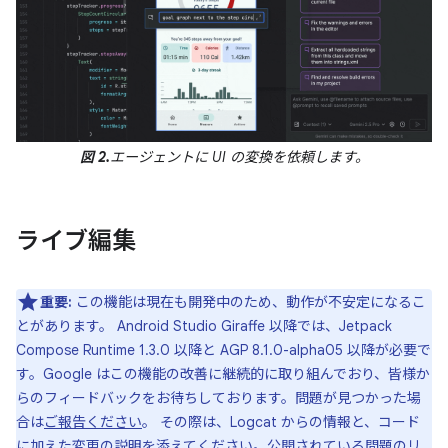
図 2.
エージェントに UI の変換を依頼します。
ライブ編集
重要:
この機能は現在も開発中のため、動作が不安定になるこ
とがあります。 Android Studio Giraffe 以降では、Jetpack
Compose Runtime 1.3.0 以降と AGP 8.1.0-alpha05 以降が必要で
す。Google はこの機能の改善に継続的に取り組んでおり、皆様か
らのフィードバックをお待ちしております。問題が見つかった場
合は
ご報告ください
。 その際は、Logcat からの情報と、コード
に加えた変更の説明を添えてください。公開されている問題の
リ